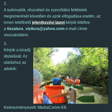
2.
A tudnivalók, részvételi és szerződési feltételek
megismerését követően és azok elfogadása esetén, az
innen letölthető
jelentkezési lapot
kérjük kitöltve
a
tiszatura_vizitura@yahoo.com
e-mail címre
visszaküldeni.
3.
Kérjük a
túradíj
átutalását. Az
utaláshoz az
adatok:
Kedvezményezett: MediaComm Kft.