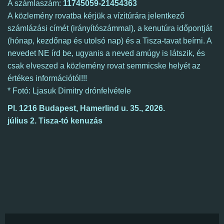
A számlaszám:
11745059-21454363
A közlemény rovatba kérjük a vízitúrára jelentkező
számlázási címét (irányítószámmal), a kenutúra időpontját
(hónap, kezdőnap és utolsó nap) és a Tisza-tavat beírni. A
nevedet NE írd be, ugyanis a neved amúgy is látszik, és
csak elveszed a közlemény rovat semmicske helyét az
értékes információtól!!!
* Fotó: Ljasuk Dimitry drónfelvétele
Pl. 1216 Budapest, Hamerlind u. 35., 2026.
július
2.
Tisza-tó kenuzás