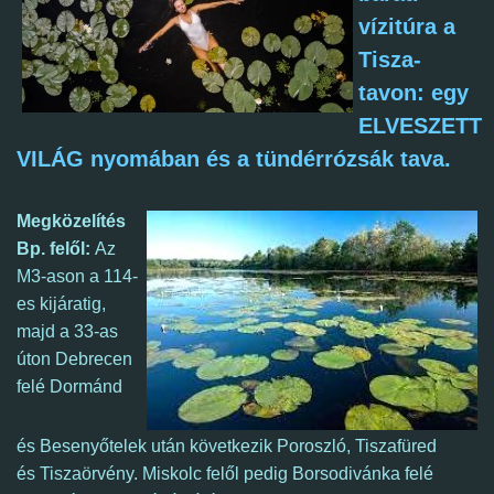
vízitúra a
Tisza-
tavon: egy
ELVESZETT
VILÁG nyomában és a tündérrózsák tava.
Megközelítés
Bp. felől:
Az
M3-ason a 114-
es kijáratig,
majd a 33-as
úton Debrecen
felé Dormánd
és Besenyőtelek után következik Poroszló, Tiszafüred
és Tiszaörvény. Miskolc felől pedig Borsodivánka felé