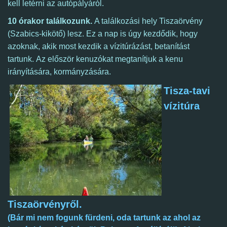
kell letérni az autópályáról.
10 órakor
találkozunk.
A találkozási hely Tiszaörvény
(Szabics-kikötő) lesz.
Ez a nap is úgy kezdődik, hogy
azoknak, akik most kezdik a vízitúrázást, betanítást
tartunk.
Az először kenuzókat megtanítjuk a kenu
irányítására, kormányzására.
Tisza-tavi
vízitúra
Tiszaörvényről.
(Bár mi nem fogunk fürdeni, oda tartunk az ahol az