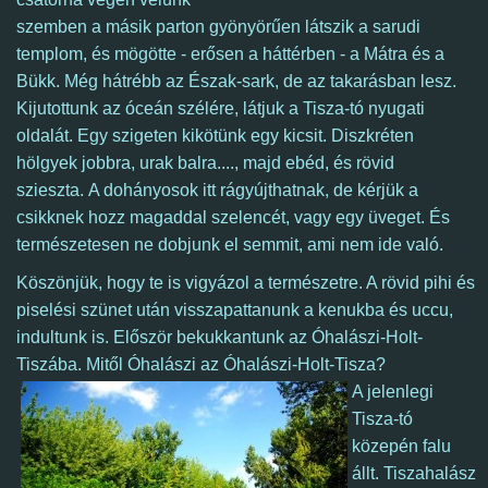
szemben a másik parton gyönyörűen látszik a sarudi
templom, és mögötte - erősen a háttérben - a Mátra és a
Bükk. Még hátrébb az Észak-sark, de az takarásban lesz.
Kijutottunk az óceán szélére, látjuk a Tisza-tó nyugati
oldalát. Egy szigeten kikötünk egy kicsit. Diszkréten
h
ölgyek jobbra, urak balra...., majd ebéd, és rövid
szieszta.
A dohányosok itt rágyújthatnak, de kérjük a
csikknek hozz magaddal szelencét, vagy egy üveget. És
természetesen ne dobjunk el semmit, ami nem ide való.
Köszönjük, hogy te is vigyázol a természetre. A r
övid pihi és
piselési szünet után visszapattanunk a kenukba és uccu,
indultunk is. Először bekukkantunk az Óhalászi-Holt-
Tiszába. Mitől Óhalászi az Óhalászi-Holt-Tisza?
A jelenlegi
Tisza-tó
közepén falu
állt. Tiszahalász