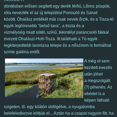
döntésben erősen segített egy derék férfiú, Lőrinc püspök,
róla nevezték el az új települést Poroszló és Sarud
között.
Óhalász emlékét már csak nevek őrzik, és a Tisza-tó
egyik leghíresebb "belső tava", a tiszta és a
vízmélység miatt sötét, színű, tekintélyt parancsoló fákkal
övezett Óhalászi-Holt-Tisza.
Itt található a Tó egyik
legkiterjedtebb tavirózsa telepe és a nőszirom is formálhat
szinte galéria erdőt.
A még el sem
kezdett evezés
után jöhet
a megszolgált
(?) pihenés.
Az
ebédet is a
képen látható
szigeten, ill. egy kilátón üldögélve, a nyugalomba
belefeledkezve költjük el... Aztán ha a csapat nagyon fitt, ha