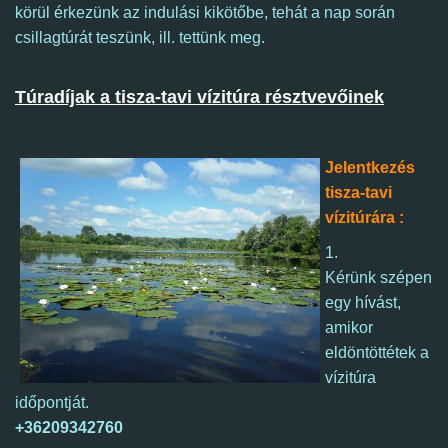
körül érkezünk az indulási kikötőbe, tehát a nap során
csillagtúrát teszünk, ill. tettünk meg.
Túradíjak a tisza-tavi vízitúra résztvevőinek
Jelentkezés
tisza-tavi
vízitúrára :
1.
Kérünk szépen
egy hívást,
amikor
eldöntöttétek a
vízitúra
időpontját.
+36209342760