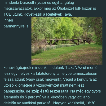
mindenki Duracell-nyuszi és egyhangúlag
megszavazzátok, akkor még az Óhalászi-Holt-Tiszán is
TÚL jutunk. Következik a Rejtélyek Tava.
Innen
bármennyire is
kenuvilágbajnok mindenki, indulunk "haza". Az út mentél
lesz egy helyes kis kilátótorony, amelybe természetesen
felszaladunk (vagy csak megyünk). Végül a kenutúra az
utolsó kilométere a vízinövényzet miatt nem lesz
babapiskóta, de szép és túl leszel rajta. Na még egy gyors
átemelés és 5 perc múlva a kikötőben vagy, ott, ahol
délelőtt az autókkal parkoltál.
Nagyon körülbelül,
16:30