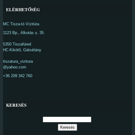
ELÉRHETŐSÉG
MC Tisza-tó Vízitúra
1123 Bp., Alkotás u. 35.
5350 Tiszafüred
HC-Kikötő, Gátsétány
tiszatura_vizitura
@yahoo.com
+36 209 342 760
KERESÉS