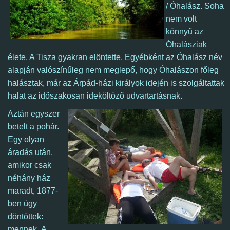
/ Óhalász. Soha
nem volt
könnyű az
Óhalásziak
élete. A Tisza gyakran elöntette. Egyébként az Óhalász név
alapján valószínűleg nem meglepő, hogy Óhalászon főleg
halásztak, már az Árpád-házi királyok idején is szolgáltattak
halat az időszakosan ideköltöző udvartartásnak.
Aztán egyszer
betelt a pohár.
Egy olyan
áradás után,
amikor csak
néhány ház
maradt, 1877-
ben úgy
döntöttek:
mennek.
A