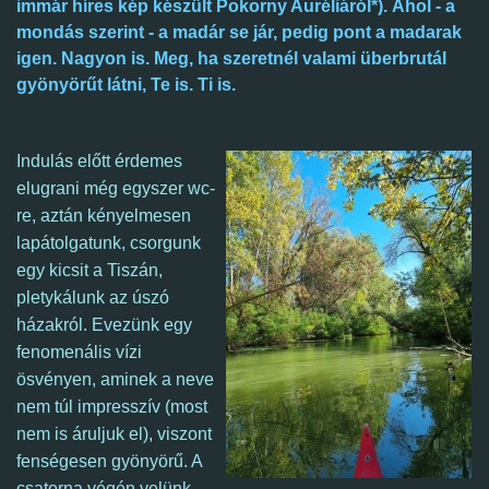
immár híres kép készült Pokorny Auréliáról*).
Ahol - a
mondás szerint - a madár se jár, pedig pont a madarak
igen. Nagyon is. Meg, ha szeretnél valami überbrutál
gyönyörűt látni, Te is. Ti is.
Indulás előtt érdemes
elugrani még egyszer wc-
re, aztán kényelmesen
lapátolgatunk, c
sorgunk
egy kicsit a Tiszán,
pletykálunk az úszó
házakról. Evezünk egy
fenomenális vízi
ösvényen, aminek a neve
nem túl impresszív (most
nem is áruljuk el), viszont
fenségesen gyönyörű. A
csatorna végén velünk