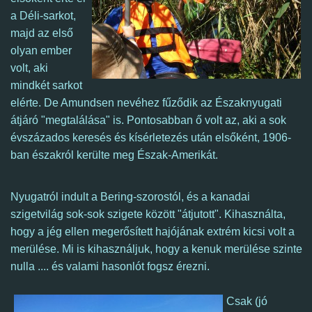
a Déli-sarkot,
majd az első
olyan ember
volt, aki
mindkét sarkot
elérte.
De Amundsen nevéhez fűződik az Északnyugati
átjáró "megtalálása" is.
Pontosabban ő volt az, aki a sok
évszázados keresés és kísérletezés után elsőként, 1906-
ban északról kerülte meg Észak-Amerikát.
Nyugatról indult a Bering-szorostól, és a kanadai
szigetvilág sok-sok szigete között "átjutott". Kihasználta,
hogy a jég ellen megerősített hajójának extrém kicsi volt a
merülése. Mi is kihasználjuk, hogy a kenuk merülése szinte
nulla .... és valami hasonlót fogsz érezni.
Csak (jó