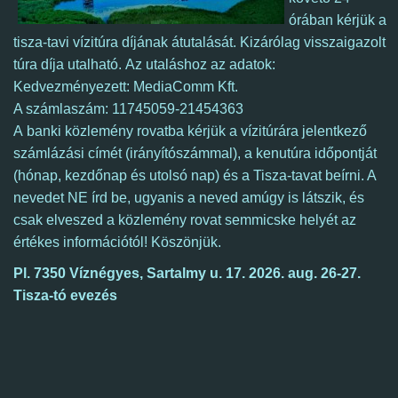
órában kérjük a
tisza-tavi vízitúra díjának átutalását. Kizárólag visszaigazolt
túra díja utalható.
Az utaláshoz az adatok:
Kedvezményezett: MediaComm Kft.
A számlaszám: 11745059-21454363
A
banki közlemény rovatba kérjük a vízitúrára jelentkező
számlázási címét (irányítószámmal), a kenutúra időpontját
(hónap, kezdőnap és utolsó nap) és a Tisza-tavat beírni. A
nevedet NE írd be, ugyanis a neved amúgy is látszik, és
csak elveszed a közlemény rovat semmicske helyét az
értékes információtól! Köszönjük.
Pl.
7350 Víznégyes, Sartalmy u. 17. 2026. aug. 26-27.
Tisza-tó evezés