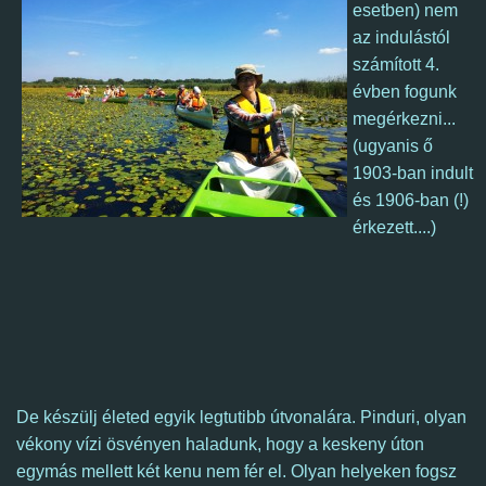
esetben) nem
az indulástól
számított 4.
évben fogunk
megérkezni...
(ugyanis ő
1903-ban indult
és 1906-ban (!)
érkezett....)
De készülj életed egyik legtutibb útvonalára.
Pinduri, olyan
vékony vízi ösvényen haladunk, hogy a keskeny úton
egymás mellett két kenu nem fér el.
Olyan helyeken fogsz