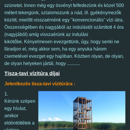
szünetet.
Innen még egy ösvényt felfedezünk és közel 500
métert tekergünk, szlalomozunk a nád, ill. gyékénymezők
között, mielőtt visszaérnénk egy "konvencionális" vízi útra.
Összességében és nagyjából az indulástól számított 4 óra
(nagyjából) amíg visszaérünk az indulási
kikötőbe.
K
ényelmesen evezgettünk, úgy, hogy senki ne
fáradjon el, még akkor sem, ha egy anyuka három
csemetével evezget egy hajóban. Közben olyan, de olyan,
de olyan helyeken jártál, hogy ...........
Tisza-tavi vízitúra díjai
Jelentkezés tisza-tavi vízitúrára :
1.
Kérünk szépen
egy hívást,
amikor
eldöntöttétek a