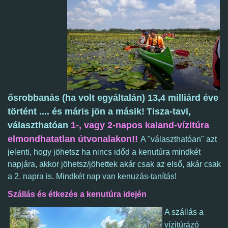
ősrobbanás
(ha volt egyáltalán) 13,4 milliárd éve
történt .... és máris jön a másik!
Tisza-tavi,
választhatóan
1-, vagy 2-napos kaland-vízitúra
elmondhatatlan útvonalakon!!
A "választhatóan" azt
jelenti, hogy jöhetsz ha nincs időd a kenutúra mindkét
napjára, akkor jöhetsz/jöhettek akár csak az első, akár csak
a 2. napra is. Mindkét nap van kenuzás-tanítás!
Szállás és étkezés a kenutúra idején
A szállás a
vízitúrázó