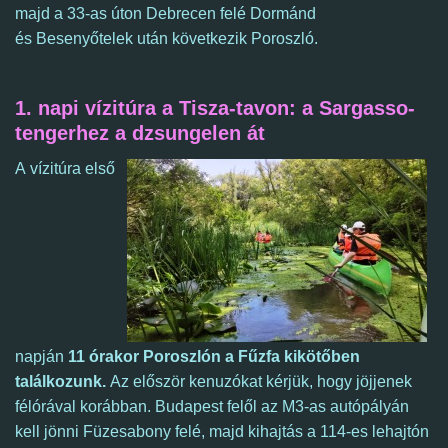
majd a 33-as úton Debrecen felé Dormánd
és Besenyőtelek után következik Poroszló.
1. napi vízitúra a Tisza-tavon: a Sargasso-
tengerhez a dzsungelen át
A
vízitúra első
napján
11 órakor
Poroszlón a Fűzfa kikötőben
találkozunk.
A
z először kenuzókat kérjük, hogy jöjjenek
félórával korábban.
Budapest felől az M3-as autópályán
kell jönni Füzesabony felé, majd kihajtás a 114-es lehajtón