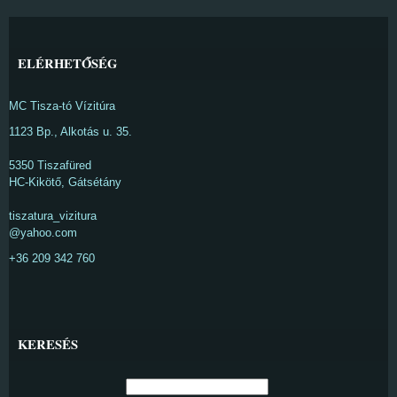
ELÉRHETŐSÉG
MC Tisza-tó Vízitúra
1123 Bp., Alkotás u. 35.
5350 Tiszafüred
HC-Kikötő, Gátsétány
tiszatura_vizitura
@yahoo.com
+36 209 342 760
KERESÉS