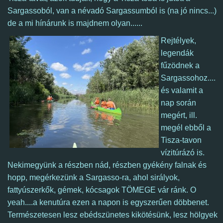
Sargassoból, van a névadó Sargassumból is (na jó nincs...)
de a mi hínárunk is majdnem olyan......
Rejtélyek,
legendák
fűzödnek a
Sargassohoz....
és valamit a
nap során
megért, ill.
megél ebből a
Tisza-tavon
vízitúrázó is.
Nekimegyünk a részben nád, részben gyékény falnak és
hopp, megérkezünk a Sargasso-ra, ahol sirályok,
fattyúszerkők, gémek, kócsagok TÖMEGE vár ránk. O
yeah....a kenutúra ezen a napon is egyszerűen döbbenet.
Természetesen lesz ebédszünetes kikötésünk, lesz hölgyek