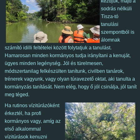
kezdjük, majd a
sodrás nélküli
Tisza-tó
tanulási
szempontból is
álomnak
számító idilli feltételei között folytatjuk a tanulást.
Hamarosan minden kormányos tudja irányítani a kenuját,
ügyes minden legénység. Jól és türelmesen,
módszertanilag felkészülten tanítunk, civilben tanárok,
trénerek vagyunk, vagy olyan túravezető oktat, aki tanulta a
kormányzás tanítását. Nem elég, hogy ő jól csinálja, jól tanít
meg téged.
Ha rutinos vízitúrázóként
érkeztél,
ha profi
kormányos vagy,
amíg az
első alkalommal
vízitúrások kenuzni