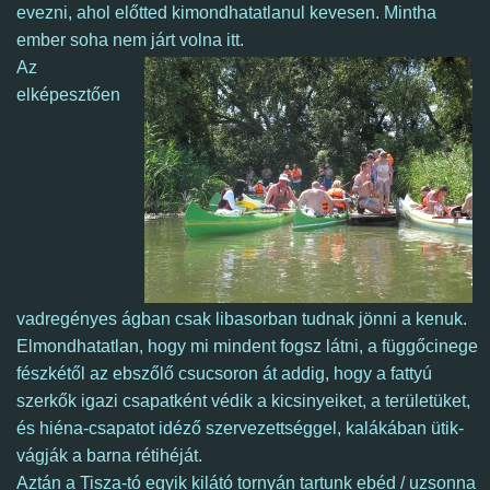
evezni, ahol előtted kimondhatatlanul kevesen. Mintha
ember soha nem járt volna
itt
.
Az
elképesztően
vadregényes ágban csak libasorban tudnak jönni a kenuk.
Elmondhatatlan, hogy mi mindent fogsz látni, a függőcinege
fészkétől az ebszőlő csucsoron át addig, hogy a fattyú
szerkők igazi csapatként védik a kicsinyeiket, a területüket,
és hiéna-csapatot idéző szervezettséggel, kalákában ütik-
vágják a barna rétihéját.
Aztán a Tisza-tó egyik kilátó tornyán tartunk ebéd / uzsonna