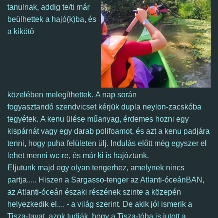
tanulnak, addig te/ti már
beülhettek a hajó(k)ba, és
a kikötő
közelében melegíthettek.
A nap során
fogyasztandó szendvicset kérjük dupla neylon-zacskóba
tegyétek. A kenu ülése műanyag, érdemes hozni egy
kispárnát vagy egy darab polifoamot, és azt a kenu padjára
tenni, hogy puha felületen ülj. Indulás előtt még egyszer el
lehet menni wc-re, és már ki is hajóztunk.
Eljutunk majd egy olyan tengerhez, amelynek nincs
partja..... Hiszen a Sargasso-tenger az Atlanti-óceánBAN,
az Atlanti-óceán északi részének szinte a közepén
helyezkedik el.... - a világ szerint. De akik jól ismerik a
Tisza-tavat, azok tudják, hogy a Tisza-tóba is jutott a