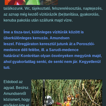
t
alálkozunk.
Wc,
tájékoztató, felszerelésosztás, naptejezés,
az aznap még kezdő
vízitúrázók (be)tanítása, gyakorolás,
kenuba pakolás után szállunk majd vízre.
Íme a tisza-tavi, különleges vízitúrák között is
überkülönleges kenuzás. Amundsen
leszel.
Féregjáraton keresztül jutunk át a Poroszlói-
medence déli felébe, ill. a Sarudi-medence
határára!
Konkrétan olyan ösvényeken megyünk majd,
ahol gyakorlatilag senki, de senki nem jár.
Kegyetlenül
tuti.
Eldobod az
agyad. Besírsz.
Amundsenről
közismert, hogy
elsőként érte el