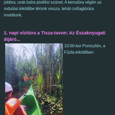
jobbra, urak balra pisilési szünet. A kenutúra végén az
indulási kikötőbe térünk vissza, tehát csillagtúrára
invitálunk.
2. napi vízitúra a Tisza-tavon: Az Északnyugati
átjáró...
10:00-kor Poroszlón, a
Fűzfa-kikötőben