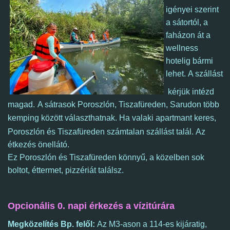
igényei szerint
a sátortól, a
faházon át a
wellness
hotelig bármi
lehet.
A szállást
kérjük intézd
magad.
A sátrasok Poroszlón, Tiszafüreden, Sarudon több
kemping között választhatnak
.
Ha valaki apartmant keres,
Poroszlón és Tiszafüreden számtalan szállást talál.
Az
étkezés önellátó.
Ez Poroszlón és Tiszafüreden könnyű, a közelben sok
boltot, éttermet, pizzériát találsz.
Opcionális 0. napi érkezés a vízitúrára
Megközelítés Bp. felől:
Az M3-ason a 114-es kijáratig,