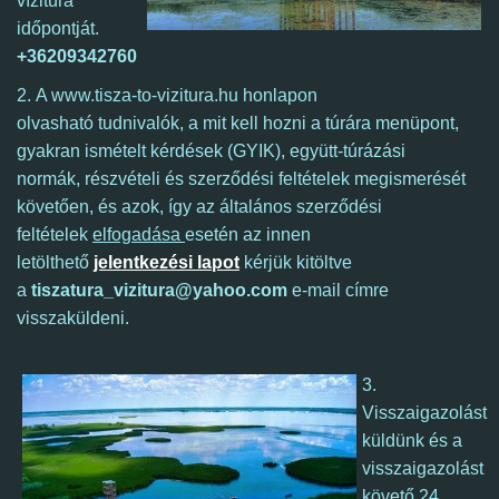
vízitúra
időpontját.
+36209342760
2.
A www.tisza-to-vizitura.hu honlapon
olvasható tudnivalók, a mit kell hozni a túrára menüpont,
gyakran ismételt kérdések (GYIK), együtt-túrázási
normák, részvételi és szerződési feltételek megismerését
követően, és azok, így
az általános szerződési
feltételek
elfogadása
esetén az innen
letölthető
jelentkezési lapot
kérjük kitöltve
a
tiszatura_vizitura@yahoo.com
e-mail címre
visszaküldeni.
3.
Visszaigazolást
küldünk és a
visszaigazolást
követő 24