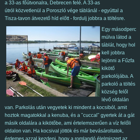
a 33-as főútvonalra, Debrecen felé. A 33-as
útról közvetlenül a Poroszló vége táblánál - egyúttal a
Tisza-tavon átvezető híd előtt - fordulj jobbra a töltésre.
Egy másodperc
múlva látod a
táblát, hogy hol
kell jobbra
lejönni a Fűzfa
kikötő
parkolójába. A
parkoló a töltés
község felől
lévő oldalán
van. Parkolás után vegyetek ki mindent a kocsiból, amit
hoztok magatokkal a kenuba, és a "cuccal" gyertek át a gát
másik oldalára a kikötőbe, ami értelemszerűen a víz felőli
oldalon van.
Ha kocsival jöttök és már bevásároltatok,
é
rdemes azzal kezdeni, hogy a romlandó élelmiszert az