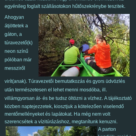
egyénileg foglalt szállásotokon hűtőszekrénybe teszitek.
Ahogyan
átjöttetek a
gáton, a
túravezető(k)
neon színű
pólóban már
messziről
virít(anak).
Túravezetői bemutatkozás és gyors üdvözlés
után természetesen el lehet menni mosdóba, ill.
villámgyorsan át- és be tudsz öltözni a vízhez.
A tájékoztató
közben naptejezzetek, kiosztjuk a kötelezően viselendő
mentőmellényeket és lapátokat. Ha még nem volt
szerencsétek a vízitúrázáshoz, megtanítunk kenuzni.
A parton