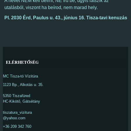
A nevet NEM kell beírni, NE írd be, úgyis látszik az
utalásból, viszont ha beírod, nem marad hely.
Pl. 2030 Érd, Paulus u. 43., június 16
. 
Tisza-tavi kenuzás
ELÉRHETŐSÉG
MC Tisza-tó Vízitúra
1123 Bp., Alkotás u. 35.
5350 Tiszafüred
HC-Kikötő, Gátsétány
tiszatura_vizitura
@yahoo.com
+36 209 342 760