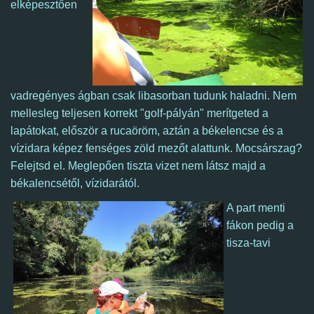
elképesztően
vadregényes ágban csak libasorban tudunk haladni. Nem
mellesleg teljesen korrekt "golf-pályán" merítgeted a
lapátokat, először a rucaöröm, aztán a békelencse és a
vízidara képez fenséges zöld mezőt alattunk.
Mocsárszag?
Felejtsd el. Meglepően tiszta vizet nem látsz majd a
békalencsétől, vízidarától.
A part menti
fákon pedig a
tisza-tavi