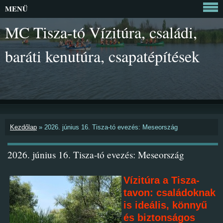
MENÜ
MC Tisza-tó Vízitúra, családi,
baráti kenutúra, csapatépítések
Kezdőlap
»
2026. június 16. Tisza-tó evezés: Meseország
2026. június 16. Tisza-tó evezés: Meseország
Vízitúra a Tisza-
tavon: családoknak
is ideális, könnyű
és biztonságos