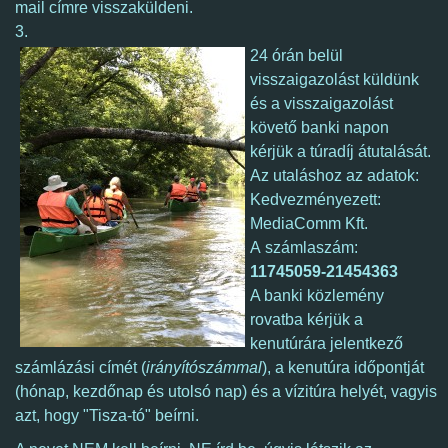
mail címre visszaküldeni.
3.
24 órán belül
visszaigazolást küldünk
és a visszaigazolást
követő banki napon
kérjük a túradíj átutalását.
Az utaláshoz az adatok:
Kedvezményezett:
MediaComm Kft.
A számlaszám:
11745059-21454363
A banki közlemény
rovatba kérjük a
kenutúrára jelentkező
számlázási címét (
irányítószámmal
), a kenutúra időpontját
(hónap, kezdőnap és utolsó nap) és a vízitúra helyét, vagyis
azt, hogy "Tisza-tó" beírni.