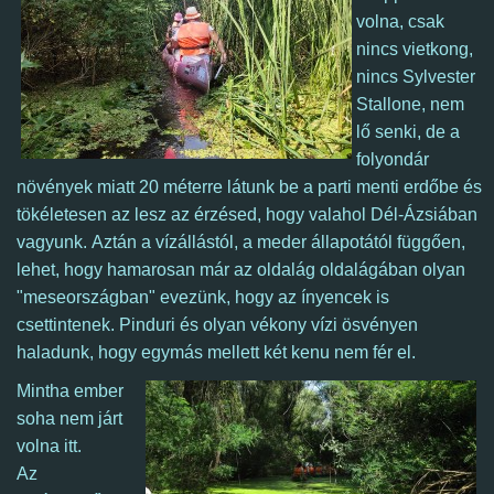
volna, csak
nincs vietkong,
nincs Sylvester
Stallone, nem
lő senki, de a
folyondár
növények miatt 20 méterre látunk be a parti menti erdőbe és
tökéletesen az lesz az érzésed, hogy valahol Dél-Ázsiában
vagyunk.
Aztán a vízállástól, a meder állapotától függően,
lehet, hogy hamarosan már az oldalág oldalágában olyan
"meseországban" evezünk, hogy az ínyencek is
csettintenek. Pinduri és olyan vékony vízi ösvényen
haladunk, hogy egymás mellett két kenu nem fér el.
Mintha ember
soha nem járt
volna
itt
.
Az