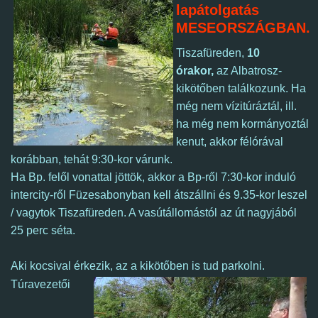
lapátolgatás
MESEORSZÁGBAN.
Tiszafüreden,
10
órakor
,
az Albatrosz-
kikötőben találkozunk. Ha
még nem vízitúráztál, ill.
ha még nem kormányoztál
kenut, akkor félórával
korábban, tehát 9:30-kor várunk.
Ha Bp. felől vonattal jöttök, akkor a Bp-ről 7:30-kor induló
intercity-ről Füzesabonyban kell
át
szállni és 9.35-kor leszel
/ vagytok Tiszafüreden. A vasútállomástól az út nagyjából
25 perc séta.
Aki kocsival érkezik, az a kikötőben is tud parkolni.
Túravezetői