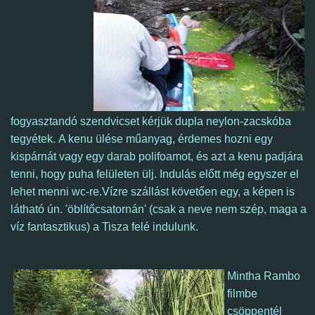
fogyasztandó szendvicset kérjük dupla neylon-zacskóba
tegyétek. A kenu ülése műanyag, érdemes hozni egy
kispárnát vagy egy darab polifoamot, és azt a kenu padjára
tenni, hogy puha felületen ülj. Indulás előtt még egyszer el
lehet menni wc-re.
Vízre szállást követően egy, a képen is
látható ún. 'öblítőcsatornán' (csak a neve nem szép, maga a
víz fantasztikus) a Tisza felé indulunk.
Mintha Rambo
filmbe
csöppentél