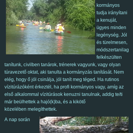
kormányos
tudja irányítani
a kenuját,
ügyes minden
legénység. Jól
és türelmesen,
módszertanilag
felkészülten
tanítunk, civilben tanárok, trénerek vagyunk, vagy olyan
túravezető oktat, aki tanulta a kormányzás tanítását. Nem
elég, hogy ő jól csinálja, jól tanít meg téged. Ha rutinos
vízitúrázóként érkeztél,
ha profi kormányos vagy, amíg az
első alkalommal vízitúrások kenuzni tanulnak, addig te/ti
már beülhettek a hajó(k)ba, és a kikötő
közelében melegíthettek.
A nap során