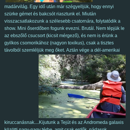
madárvilág. Egy idő után már szégyelljük, hogy ennyi
szürke gémet és bakcsót riasztunk el. Miután
visszacsatlakozunk a szélesebb csatornára,
folytatódik a
show. Mini őserdőben fogunk evezni. Brutál. Nem tépjük le
az ebszőlő csucsort (kicsit mérgező), és nem is érünk a
gyilkos csomorikához (nagyon toxikus), csak a tisztes
távolból szemléljük meg őket.
Aztán vége a dél-amerikai
kiruccanásnak....
Kijutunk a Tejút és az Andromeda galaxis
közötti nagy-nagy térbe, amit csak erdők, nádasok,