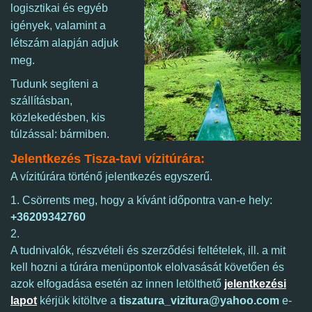
logisztikai és egyéb
igények, valamint a
létszám alapján adjuk
meg.
Tudunk segíteni a
szállításban,
közlekedésben, kis
túlzással: bármiben.
Jelentkezés Tisza-tavi vízitúrára:
A vízitúrára történő jelentkezés egyszerű.
1. Csörrents meg, hogy a kívánt időpontra van-e hely:
+36209342760
2.
A tudnivalók, részvételi és szerződési feltételek, ill. a mit
kell hozni a túrára menüpontok elolvasását követően és
azok elfogadása esetén az innen letölthető
jelentkezési
lapot
kérjük kitöltve a
tiszatura_vizitura@yahoo.com
e-