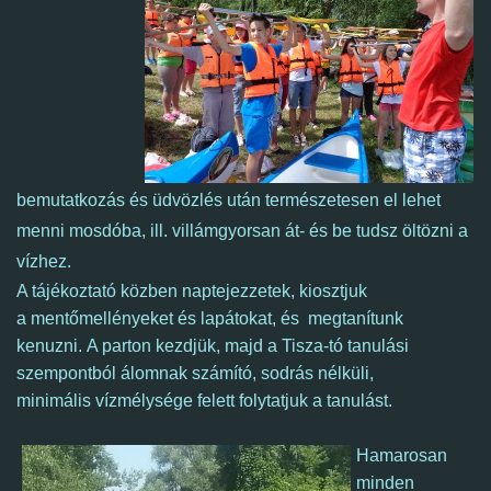
bemutatkozás és üdvözlés után természetesen el lehet
menni mosdóba, ill. villámgyorsan át- és be tudsz öltözni a
vízhez.
A tájékoztató közben naptejezzetek, kiosztjuk
a mentőmellényeket és lapátokat, és megtanítunk
kenuzni. A parton kezdjük, majd a Tisza-tó tanulási
szempontból álomnak számító, sodrás nélküli,
minimális vízmélysége felett folytatjuk a tanulást.
Hamarosan
minden