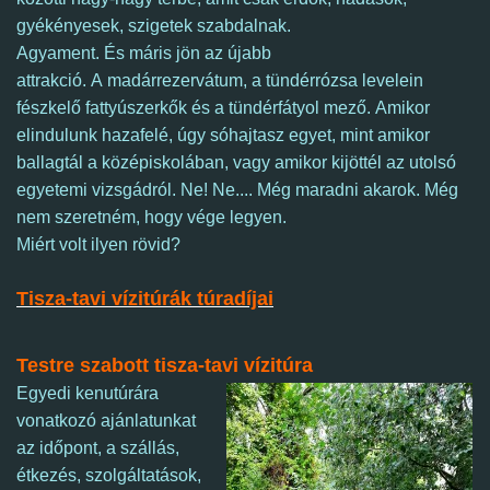
gyékényesek, szigetek szabdalnak.
Agyament. És máris jön az újabb
attrakció. A
madárrezervátum, a tündérrózsa levelein
fészkelő fattyúszerkők és a tündérfátyol mező.
Amikor
elindulunk hazafelé, úgy sóhajtasz egyet, mint amikor
ballagtál a középiskolában, vagy amikor kijöttél az utolsó
egyetemi vizsgádról.
Ne! Ne.... Még maradni akarok.
Még
nem szeretném, hogy vége legyen.
Miért volt ilyen rövid?
Tisza-tavi vízitúrák túradíjai
Testre szabott tisza-tavi vízitúra
Egyedi kenutúrára
vonatkozó ajánlatunkat
az időpont, a szállás,
étkezés, szolgáltatások,