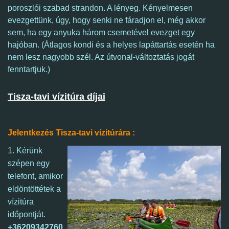
poroszlói szabad strandon.
A lényeg. K
ényelmesen
evezgettünk, úgy, hogy senki ne fáradjon el, még akkor
sem, ha egy anyuka három csemetével evezget egy
hajóban. (Átlagos kondi és a helyes lapáttartás esetén ha
nem lesz nagyobb szél. Az útvonal-változtatás jogát
fenntartjuk.)
Tisza-tavi vízitúra díjai
Jelentkezés Tisza-tavi vízitúrára :
1.
Kérünk
szépen egy
telefont, amikor
eldöntöttétek a
vízitúra
időpontját.
+36209342760