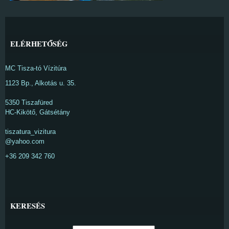
ELÉRHETŐSÉG
MC Tisza-tó Vízitúra
1123 Bp., Alkotás u. 35.
5350 Tiszafüred
HC-Kikötő, Gátsétány
tiszatura_vizitura
@yahoo.com
+36 209 342 760
KERESÉS