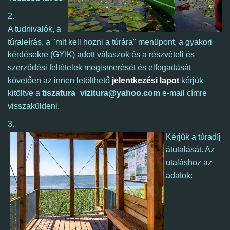
2.
A tudnivalók, a
túraleírás, a "mit kell hozni a túrára" menüpont, a gyakori
kérdésekre (GYIK) adott válaszok és a részvételi és
szerződési feltételek megismerését és
elfogadását
követően az innen letölthető
jelentkezési lapot
kérjük
kitöltve a
tiszatura_vizitura@yahoo.com
e-mail címre
visszaküldeni.
3.
Kérjük a túradíj
átutalását. Az
utaláshoz az
adatok: