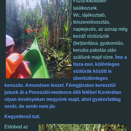
Fűzfa-kikötőben
t
alálkozunk.
Wc,
tájékoztató,
felszerelésosztás,
naptejezés, az aznap még
kezdő
vízitúrázók
(be)tanítása, gyakorolás,
kenuba pakolás után
szállunk majd vízre.
Íme a
tisza-tavi, különleges
vízitúrák között is
überkülönleges
kenuzás. Amundsen leszel. Féregjáraton keresztül
jutunk át a Poroszlói-medence déli felébe!
Konkrétan
olyan ösvényeken megyünk majd, ahol gyakorlatilag
senki, de senki nem jár.
Kegyetlenül tuti.
Eldobod az