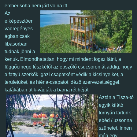
ember soha nem járt volna
itt
.
Az
elképesztően
vadregényes
ágban csak
libasorban
tudnak jönni a
kenuk. Elmondhatatlan, hogy mi mindent fogsz látni, a
függőcinege fészkétől az ebszőlő csucsoron át addig, hogy
a fattyú szerkők igazi csapatként védik a kicsinyeiket, a
területüket, és hiéna-csapatot idéző szervezettséggel,
kalákában ütik-vágják a barna rétihéját.
Aztán a Tisza-tó
egyik kilátó
tornyán tartunk
ebéd / uzsonna
szünetet.
Innen
még egy