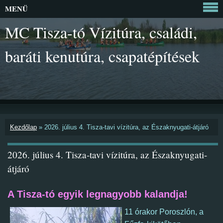
MENÜ
MC Tisza-tó Vízitúra, családi,
baráti kenutúra, csapatépítések
Kezdőlap
»
2026. július 4. Tisza-tavi vízitúra, az Északnyugati-átjáró
2026. július 4. Tisza-tavi vízitúra, az Északnyugati-
átjáró
A Tisza-tó egyik legnagyobb kalandja!
11 órakor Poroszlón, a