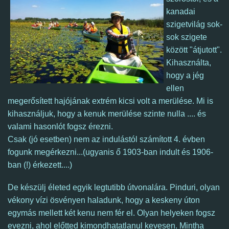
kanadai
szigetvilág sok-
sok szigete
között "átjutott".
Kihasználta,
hogy a jég
ellen
megerősített hajójának extrém kicsi volt a merülése. Mi is
kihasználjuk, hogy a kenuk merülése szinte nulla .... és
valami hasonlót fogsz érezni.
Csak (jó esetben) nem az indulástól számított 4. évben
fogunk megérkezni...(ugyanis ő 1903-ban indult és 1906-
ban (!) érkezett....)
De készülj életed egyik legtutibb útvonalára.
Pinduri, olyan
vékony vízi ösvényen haladunk, hogy a keskeny úton
egymás mellett két kenu nem fér el.
Olyan helyeken fogsz
evezni, ahol előtted kimondhatatlanul kevesen. Mintha