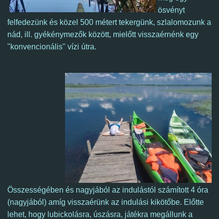
ösvényt
felfedezünk és közel 500 métert tekergünk, szlalomozunk a
nád, ill. gyékénymezők között, mielőtt visszaérnénk egy
"konvencionális" vízi útra.
Összességében és nagyjából az indulástól számított 4 óra
(nagyjából) amíg visszaérünk az indulási kikötőbe. Előtte
lehet, hogy lubickolásra, úszásra, játékra megállunk a