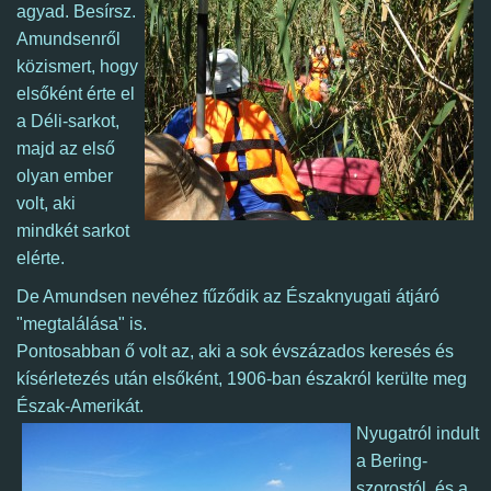
agyad. Besírsz.
Amundsenről
közismert, hogy
elsőként érte el
a Déli-sarkot,
majd az első
olyan ember
volt, aki
mindkét sarkot
elérte.
De Amundsen nevéhez fűződik az Északnyugati átjáró
"megtalálása" is.
Pontosabban ő volt az, aki a sok évszázados keresés és
kísérletezés után elsőként, 1906-ban északról kerülte meg
Észak-Amerikát.
Nyugatról indult
a Bering-
szorostól, és a