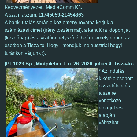
Kedvezményezett: MediaComm Kft.
A számlaszám:
11745059-21454363
A banki utalás során a közlemény rovatba kérjük a
számlázási címet (irányítószámmal), a kenutúra időpontját
(kezdőnap) és a vízitúra helyszínét beírni, amely ebben az
esetben a Tisza-tó. Hogy - mondjuk -ne ausztriai hegyi
túránkon várjunk :).
(Pl. 
1023 Bp., Mintpilcher J. u. 26. 2026. 
július 4. Tisza-tó 
* Az indulási
kikötő a csoport
összetétele és
a szélre
vonatkozó
előrejelzés
alapján
változhat