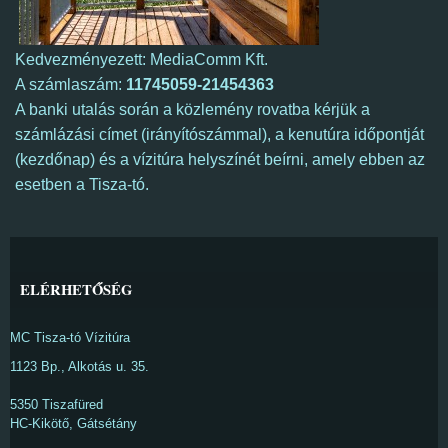
Kedvezményezett: MediaComm Kft.
A számlaszám:
11745059-21454363
A banki utalás során a közlemény rovatba kérjük a
számlázási címet (irányítószámmal), a kenutúra időpontját
(kezdőnap) és a vízitúra helyszínét beírni, amely ebben az
esetben a Tisza-tó.
ELÉRHETŐSÉG
MC Tisza-tó Vízitúra
1123 Bp., Alkotás u. 35.
5350 Tiszafüred
HC-Kikötő, Gátsétány