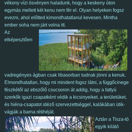
vékony vízi ösvényen haladunk, hogy a keskeny úton
egymás mellett két kenu nem fér el.
Olyan helyeken fogsz
evezni, ahol előtted kimondhatatlanul kevesen. Mintha
ember soha nem járt volna
itt
.
Az
elképesztően
vadregényes ágban csak libasorban tudnak jönni a kenuk.
Elmondhatatlan, hogy mi mindent fogsz látni, a függőcinege
fészkétől az ebszőlő csucsoron át addig, hogy a fattyú
szerkők igazi csapatként védik a kicsinyeiket, a területüket,
és hiéna-csapatot idéző szervezettséggel, kalákában ütik-
vágják a barna rétihéját.
Aztán a Tisza-tó
egyik kilátó