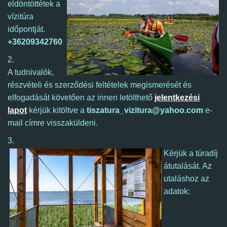
eldöntöttétek a
vízitúra
időpontját.
+36209342760
2.
A tudnivalók,
részvételi és szerződési feltételek megismerését és
elfogadását követően az innen letölthető
jelentkezési
lapot
kérjük kitöltve a
tiszatura_vizitura@yahoo.com
e-
mail címre visszaküldeni.
3.
Kérjük a túradíj
átutalását. Az
utaláshoz az
adatok: