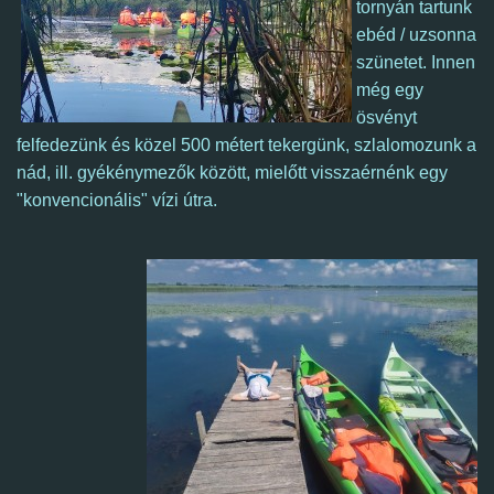
tornyán tartunk
ebéd / uzsonna
szünetet.
Innen
még egy
ösvényt
felfedezünk és közel 500 métert tekergünk, szlalomozunk a
nád, ill. gyékénymezők között, mielőtt visszaérnénk egy
"konvencionális" vízi útra.