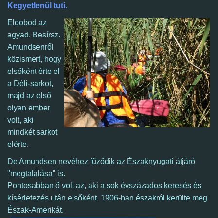
Kegyetlenül tuti.
Eldobod az
agyad. Besírsz.
Amundsenről
közismert, hogy
elsőként érte el
a Déli-sarkot,
majd az első
olyan ember
volt, aki
mindkét sarkot
elérte.
De Amundsen nevéhez fűződik az Északnyugati átjáró
"megtalálása" is.
Pontosabban ő volt az, aki a sok évszázados keresés és
kísérletezés után elsőként, 1906-ban északról kerülte meg
Észak-Amerikát.