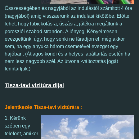
Összességében és nagyjából az indulástól számított 4 óra
(nagyjából) amíg visszaérünk az indulási kikötőbe. Előtte
lehet, hogy lubickolásra, úszásra, játékra megállunk a
poroszlói szabad strandon.
A lényeg. K
ényelmesen
evezgettünk, úgy, hogy senki ne fáradjon el, még akkor
sem, ha egy anyuka három csemetével evezget egy
hajóban. (Átlagos kondi és a helyes lapáttartás esetén ha
nem lesz nagyobb szél. Az útvonal-változtatás jogát
fenntartjuk.)
Tisza-tavi vízitúra díjai
Jelentkezés Tisza-tavi vízitúrára :
1.
Kérünk
szépen egy
telefont, amikor