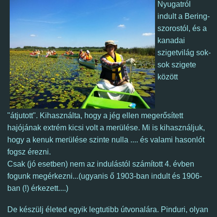
Nyugatról
indult a Bering-
szorostól, és a
kanadai
szigetvilág sok-
sok szigete
között
"átjutott". Kihasználta, hogy a jég ellen megerősített
hajójának extrém kicsi volt a merülése. Mi is kihasználjuk,
hogy a kenuk merülése szinte nulla .... és valami hasonlót
fogsz érezni.
Csak (jó esetben) nem az indulástól számított 4. évben
fogunk megérkezni...(ugyanis ő 1903-ban indult és 1906-
ban (!) érkezett....)
De készülj életed egyik legtutibb útvonalára.
Pinduri, olyan