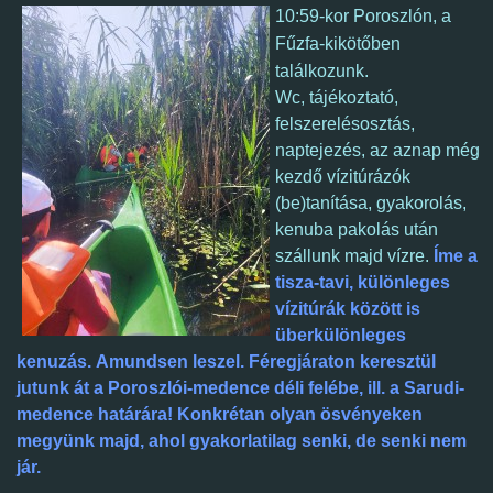
10:59-kor Poroszlón, a
Fűzfa-kikötőben
t
alálkozunk.
Wc,
tájékoztató,
felszerelésosztás,
naptejezés, az aznap még
kezdő
vízitúrázók
(be)tanítása, gyakorolás,
kenuba pakolás után
szállunk majd vízre.
Íme a
tisza-tavi, különleges
vízitúrák között is
überkülönleges
kenuzás. Amundsen leszel. Féregjáraton keresztül
jutunk át a Poroszlói-medence déli felébe, ill. a Sarudi-
medence határára!
Konkrétan olyan ösvényeken
megyünk majd, ahol gyakorlatilag senki, de senki nem
jár.