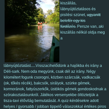
kiszállás,
lábnyújtóztatásos és
pisilési szünet,
ugyanitt
belefér egy kis
fürdőzés.
Persze van, aki
kiszállás nélkül oldja meg
a
lábnyújtóztatást.....
Visszacihelődünk a hajókba és irány a
Déli-sark.
Nem oda megyünk, csak dél az irány.
Négy
kilométert fogunk csorogni, közben szárcsák, vadkacsák
(ok, tőkés récék), bakcsók, sirályok, szürke gémek,
kormoránok, fattyúszerkők, üstökös gémek gondoskodnak a
szórakoztatásunkról. Játékos versenyekbe öltöztetjük a
tisza-tavi élővilág bemutatását.
A quiz-kérdésekre adott
helyes / gyorsabb / jobban tippelő válaszokkal értékes piros