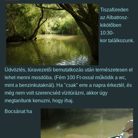
Tiszafüreden
az Albatrosz-
kikötőben
10:30-
kor
találkozunk.
Üdvözlés, t
úravezetői bemutatkozás után természetesen el
lehet menni mosdóba. (Fém 100 Ft-ossal működik a wc,
mint a benzinkutaknál). Ha
"csak" erre a napra érkeztél, és
még nem volt szerencséd vízitúrázni, akkor
úgy
megtanítunk kenuzni, hogy ihaj.
Bocsánat ha