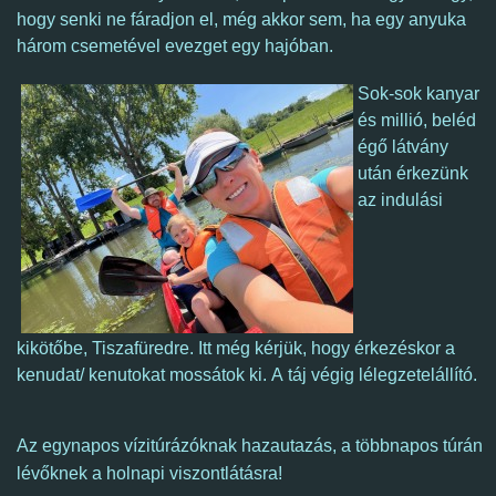
hogy senki ne fáradjon el, még akkor sem, ha egy anyuka
három csemetével evezget egy hajóban.
Sok-sok kanyar
és millió, beléd
égő látvány
után érkezünk
az indulási
kikötőbe, Tiszafüredre. Itt még kérjük, hogy érkezéskor a
kenudat/ kenutokat mossátok ki. A táj végig lélegzetelállító.
Az e
gynapos vízitúrázóknak hazautazás, a többnapos túrán
lévőknek a holnapi viszontlátásra!