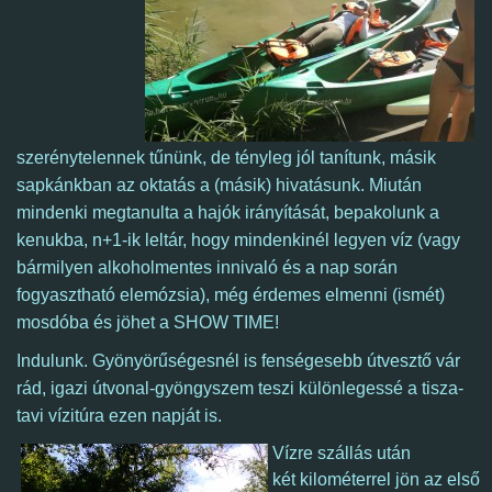
szerénytelennek tűnünk, de tényleg jól tanítunk, másik
sapkánkban az oktatás a (másik) hivatásunk. Miután
mindenki megtanulta a hajók irányítását, bepakolunk a
kenukba, n+1-ik leltár, hogy mindenkinél legyen víz (vagy
bármilyen alkoholmentes innivaló és a nap során
fogyasztható elemózsia), még érdemes elmenni (ismét)
mosdóba és jöhet a SHOW TIME!
Indulunk. Gyönyörűségesnél is fenségesebb útvesztő vár
rád, igazi útvonal-gyöngyszem teszi különlegessé a tisza-
tavi vízitúra ezen napját is.
Vízre szállás után
két kilométerrel jön az első