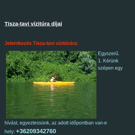
Tisza-tavi vízitúra díjai
Jelentkezés Tisza-tavi vízitúrára:
Egyszerű.
1. Kérünk
szépen egy
hívást, egyeztessünk, az adott időpontban van-e
+36209342760
hely: