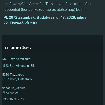
címét
irányítószámmal
, a Tisza-tavat, és a kenus túra
időpontját (hónap, kezdőnap és utolsó nap) beírni.
Pl. 2072 Zsámbék, Budak
eszi u. 47.
2026. július
22. Tisza-tó vízitúra
ELÉRHETŐSÉG
MC Tisza-tó Vízitúra
1123 Bp., Alkotás u. 35.
5350 Tiszafüred
HC-Kikötő, Gátsétány
tiszatura_vizitura
@yahoo.com
+36 209 342 760