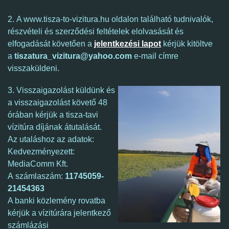
2. A www.tisza-to-vizitura.hu oldalon található tudnivalók,
részvételi és szerződési feltételek elolvasását és
elfogadását követően a
jelentkezési lapot
kérjük kitöltve
a
tiszatura_vizitura@yahoo.com
e-mail címre
visszaküldeni.
3. Visszaigazolást küldünk és
a visszaigazolást követő 48
órában kérjük a tisza-tavi
vízitúra díjának átutalását.
Az utaláshoz az adatok:
Kedvezményezett:
MediaComm Kft.
A számlaszám:
11745059-
21454363
A banki közlemény rovatba
kérjük a vízitúrára jelentkező
számlázási