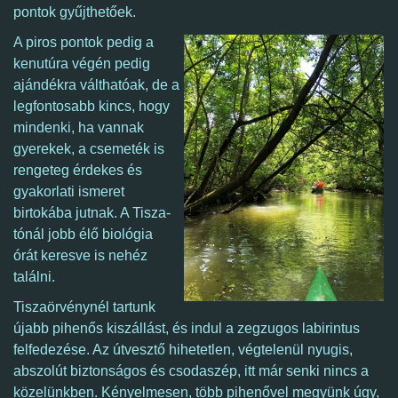
pontok gyűjthetőek.
A piros pontok pedig a
kenutúra végén pedig
ajándékra válthatóak, de a
legfontosabb kincs, hogy
mindenki, ha vannak
gyerekek, a csemeték is
rengeteg érdekes és
gyakorlati ismeret
birtokába jutnak. A Tisza-
tónál jobb élő biológia
órát keresve is nehéz
találni.
Tiszaörvénynél tartunk
újabb pihenős kiszállást, és indul a zegzugos labirintus
felfedezése. Az útvesztő hihetetlen, végtelenül nyugis,
abszolút biztonságos és csodaszép, itt már senki nincs a
közelünkben.
Kényelmesen, több pihenővel megyünk úgy,