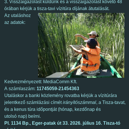
3. Visszaigazolást küldünk és a visszaigazolást követő 48
órában kérjük a tisza-tavi vízitúra díjának átutalását.
Az utaláshoz
az adatok:
Kedvezményezett: MediaComm Kft.
A számlaszám:
11745059-21454363
Utaláskor a banki közlemény rovatba kérjük a vízitúrára
jelentkező számlázási címét
irányítószámmal
, a Tisza-tavat,
és a kenus túra időpontját (hónap, kezdőnap és
utolsó nap) beírni.
Pl. 1134 Bp., Eger-patak út 33.
2026. július 16.
Tisza-tó