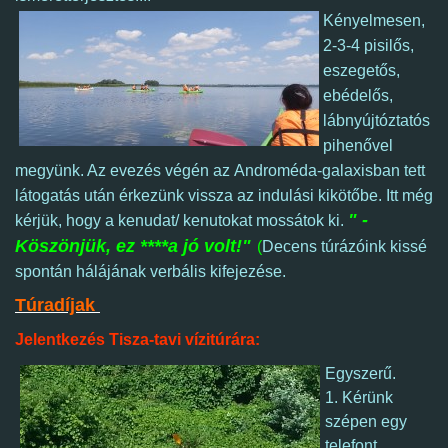
Kényelmesen,
2-3-4 pisilős,
eszegetős,
ebédelős,
lábnyújtóztatós
pihenővel
megyünk. Az evezés végén az
Androméda-galaxisban tett
látogatás után érkezünk vissza az indulási kikötőbe. Itt még
" -
kérjük, hogy a kenudat/ kenutokat mossátok ki.
Köszönjük, ez ****a jó volt!"
(
Decens túrázóink kissé
spontán hálájának verbális kifejezése.
Túradíjak
Jelentkezés Tisza-tavi vízitúrára:
Egyszerű.
1. Kérünk
szépen egy
telefont,