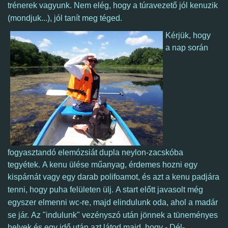
trénerek vagyunk. Nem elég, hogy a túravezető jól kenuzik
(mondjuk...), jól tanít meg téged.
Kérjük, hogy
a nap során
fogyasztandó elemózsiát dupla neylon-zacskóba
tegyétek. A kenu ülése műanyag, érdemes hozni egy
kispárnát vagy egy darab polifoamot, és azt a kenu padjára
tenni, hogy puha felületen ülj.
A start előtt javasolt még
egyszer elmenni wc-re, majd
elindulunk oda, ahol a madár
se jár.
Az "indulunk" vezényszó után jönnek a tüneményes
helyek és egy idő után azt látod majd, hogy - Dél-