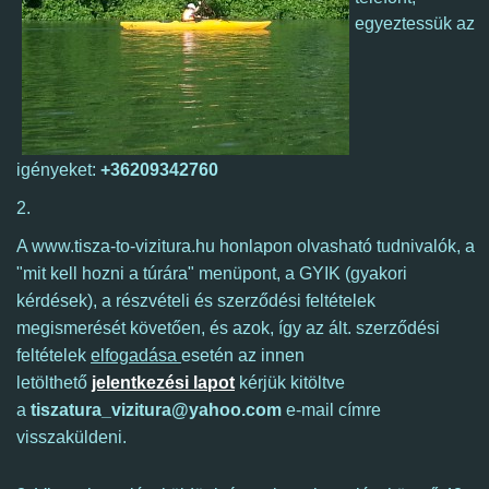
egyeztessük az
igényeket:
+36209342760
2.
A www.tisza-to-vizitura.hu honlapon olvasható tudnivalók, a
"mit kell hozni a túrára" menüpont, a GYIK (gyakori
kérdések), a részvételi és szerződési feltételek
megismerését követően, és azok, így
az ált. szerződési
feltételek
elfogadása
esetén az innen
letölthető
jelentkezési lapot
kérjük kitöltve
a
tiszatura_vizitura@yahoo.com
e-mail címre
visszaküldeni.