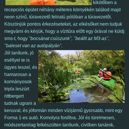
kikötőben a
recepciós épület néhány méteres környékén találod majd
neon színű, túravezető feliratú pólóban a túravezetőt.
Köszönjük pontos érkezéseteket, az elkésőket nem tudjuk
megvárni és kérjük, hogy a vízitúra előtt egy órával ne küldj
sms-t, hogy
"bocsánat csúszunk", "beállt az M3-as",
"baleset van az autópályán".
Jól tanítunk, jó
eséllyel te is
ügyes leszel, és
hamarosan a
kormányosok
tripla leszúrt
rittbergert
tudnak ugrani a
kenuval, és jóformán minden vízijármű gyorsabb, mint egy
Forma 1-es autó. Komolyra fordítva. Jól és türelmesen,
módszertanilag felkészülten tanítunk, civilben tanárok,