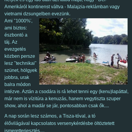
Amerikáról kontinenst váltva - Malajzia-reklámban vagy
vietnami dzsungelben evezünk.
Ami "1000%',
ami biztos:
észbontó a
táj. Az
evezgetés
közben persze
lesz "technikai"
szünet, hölgyek
jobbra, urak
balra módon
intézve. Aztán a csodára is rá lehet tenni egy (kenu)lapáttal,
már nem is vízitúra a kenuzás, hanem vegytiszta szuper
show, ahol a madár se jár, pontosabban csak ők....
A nap során lesz számos, a Tisza-tóval, a tó
élővilágával kapcsolatos versenykérdésbe öltöztetett
ismeretterjesztés....