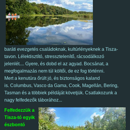
baráti evezgetés családoknak, kultúrlényeknek a Tisza-
tavon. Lélektisztító, stressztelenítő, rácsodálkozó
jelenlét.... Gyere, és dobd el az agyad. Bocsánat, a
megfogalmazás nem túl költői, de ez fog történni.
Mert a kenutúra őrült jó, és biztonságos kaland
is.
Columbus, Vasco da Gama, Cook, Magellán, Bering,
Tasman és a többiek példáját követjük. Csatlakozunk a
nagy felfedezők táborához...
Felfedezzük a
Tisza-tó egyik
észbontó