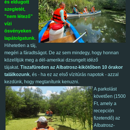
és eldugott
szegletét,
"nem létező"
vízi
ösvényeken
lapátolgatunk.
Hihetetlen a táj,
megéri a fáradtságot. De az sem mindegy, hogy honnan
közelítjük meg a dél-amerikai dzsungelt idéző
tájakat.
Tiszafüreden az Albatrosz-kikötőben 10 órakor
találkozunk
, és - ha ez az első vízitúrás napotok - azzal
kezdünk, hogy megtanítunk kenuzni.
A parkolást
követően (1500
Ft, amely a
recepción
fizetendő) az
Albatrosz-