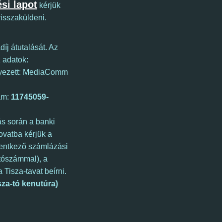
ési lapot
kérjük
visszaküldeni.
díj átutalását. Az
 adatok:
ezett: MediaComm
ám:
11745059-
ás során a banki
ovatba kérjük a
elentkező számlázási
ítószámmal), a
 Tisza-tavat beírni.
sza-tó kenutúra)