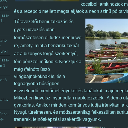
a-tó
kocsiból, amit hoztok 
ungel
és a recepció mellett megtaláljátok a neon színű pólót vi
isza-
1-,
Túravezetői bemutatkozás és
gyors üdvözlés után
természetesen el tudsz menni wc-
a-tó
re, amely, mint a benzinkutaknál
:
zünk!
az a bizonyos forgó szerkentyű,
isza-
fém pénzzel működik. K
iosztjuk a
an 1
még (felnőtt) úszó
világbajnokoknak is, és a
a-tó
legnagyobb hőségben
is viselendő mentőmellényeket és lapátokat, majd megta
Miközben figyelsz, nyugodtan naptejezzetek. A demo ut
a-tavi
gyakorlás. Amikor minden kormányos tudja irányítani a k
Nyugi, türelmesen, és módszertanilag felkészülten tanítu
isza-
trénerek, felnőttképzési szakértők vagyunk.
-4-