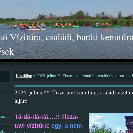
ó Vízitúra, családi, baráti kenutúra
ések
Kezdőlap
»
2026. július **. Tisza-tavi kenutúra, családi vízitúra: az
2026. július **. Tisza-tavi kenutúra, családi vízitúr
átjáró
Tá-dá-dá-dá....!! Tisza-
túra a
tavi vízitúra:
egy, a nem
nak,