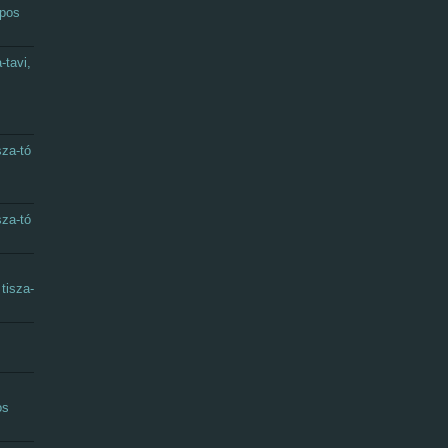
apos
-tavi,
sza-tó
sza-tó
tisza-
os