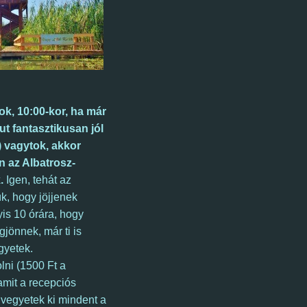
k, 10:00-kor, ha már
ut fantasztikusan jól
) vagytok, akkor
n az Albatrosz-
k.
Igen, tehát a
z
k, hogy jöjjenek
is 10 órára, hogy
gjönnek, már ti is
gyetek.
lni (1500 Ft a
amit a recepciós
 v
egyetek ki mindent a