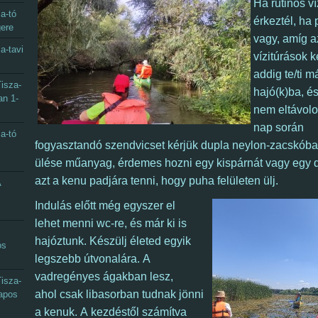
Ha rutinos ví
a-tó
érkeztél,
ha 
gere
vagy, amíg a
a-tavi
vízitúrások 
addig te/ti m
isza-
hajó(k)ba, é
an 1-
nem eltávolo
nap során
a-tó
fogyasztandó szendvicset kérjük dupla neylon-zacskóba
ülése műanyag, érdemes hozni egy kispárnát vagy egy d
azt a kenu padjára tenni, hogy puha felületen ülj.
A
Indulás előtt még egyszer el
lehet menni wc-re, és már ki is
hajóztunk.
Készülj életed egyik
os
legszebb útvonalára.
A
vadregényes ágakban lesz,
isza-
ahol csak libasorban tudnak jönni
napos
a kenuk.
A kezdéstől számítva