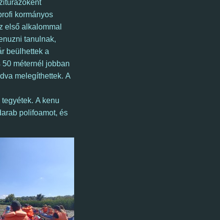
zitúrázóként
profi kormányos
z első alkalommal
kenuzni tanulnak,
ár beülhettek a
s 50 méternél jobban
dva melegíthettek. A
 tegyétek. A kenu
arab polifoamot, és