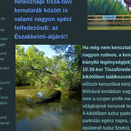
hétköznapi tisza-tavi
kenutúrák között is
valami nagyon spéci
-tó
felfedezősdi: az
tus
Északkeleti-átjáró!!
-tavi
gel
Ha még nem kenuztato
a-tó
nagyon rutinos, a ken
úra
irányító legénység(ek
a-tavi
10:30-kor Tiszafürede
kikötőben találkozun
sza-tó
először kenuzókat kérjü
ye
félórával korábban vagy
isza-
mire a szuper profik me
napos
világbajnok kenusok le
A kikötőben tudsz parko
a-tó
parkolás egész napra, 
 tavai!
épületnél tudsz fizetni),