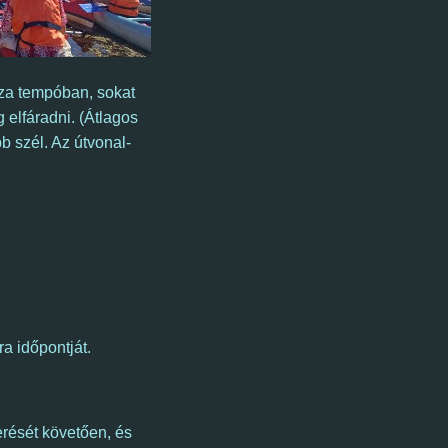
za tempóban, sokat
 elfáradni. (Átlagos
b szél. Az útvonal-
ra időpontját.
erését követően, és