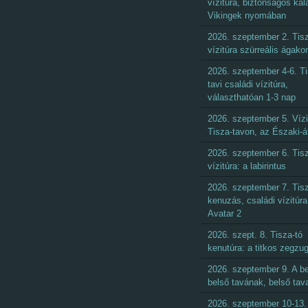
vízitúra, biztonságos kal
Vikingek nyomában
2026. szeptember 2. Tisz
vízitúra szürreális ágako
2026. szeptember 4-6. Ti
tavi családi vízitúra,
választhatóan 1-3 nap
2026. szeptember 5. Vízi
Tisza-tavon, az Északi-á
2026. szeptember 6. Tisz
vízitúra: a labirintus
2026. szeptember 7. Tisz
kenuzás, családi vízitúra
Avatar 2
2026. szept. 8. Tisza-tó
kenutúra: a titkos zegzu
2026. szeptember 9. A be
belső tavának, belső tav
2026. szeptember 10-13.