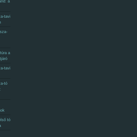
and: a
a-tavi
n
sza-
túra a
tjáró
a-tavi
a-tó
:
gok
lső tó
a