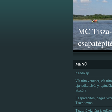
MC Tisza-t
csapatépít
MENÜ
Kezdőlap
Vízitúra voucher, vízitúra
ajándékutalvány, ajándék
vízitúra
Csapatépítés, céges vízi
Tisza-tavon
Tisza-tó vízitúra iskolák