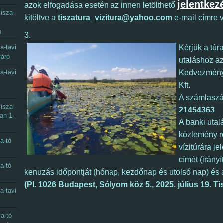
jelentkez
azok elfogadása esetén az innen letölthető
isza-
kitöltve a
tiszatura_vizitura@yahoo.com
e-mail címre 
n
3.
a-tavi
Kérjük a
túra
járó
utaláshoz az
a-tavi
Kedvezmény
Kft.
A számlasz
isza-
21454363
óan 1-
A banki utal
közlemény r
a-tó
vízitúrára j
címét (irány
a-tó
kenuzás időpontját (hónap, kezdőnap és utolsó nap) és a
(Pl. 1026 Budapest, Sólyom köz 5., 2025. július 19. Ti
a-tavi
a-tó