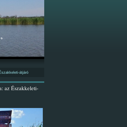
,
 Északkeleti-átjáró
a: az Északkeleti-