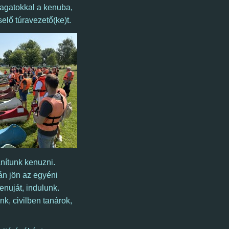
magatokkal a kenuba,
selő túravezető(ke)t.
nítunk kenuzni.
án jön az egyéni
enuját, indulunk.
nk, civilben tanárok,