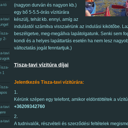
a-tó
(nagyon durván és nagyon kb.)
egy bő 5-5.5-órás vízitúrára
a-tavi
készülj, tehát kb. ennyi, amíg az
ungel
indulástól számítva visszaérünk az indulási kikötőbe.
La
isza-
beszélgetve, meg-megállva lapátolgatunk. Senki sem fog
y 2-
kondi és a helyes lapáttartás esetén ha nem lesz nagyob
változtatás jogát fenntartjuk.)
a-tavi
gzugok
Tisza-tavi vízitúra díjai
isza-
n 1
Jelentkezés Tisza-tavi vízitúrára:
isza-
1.
napos
Kérünk szépen egy telefont, amikor eldöntöttétek a vízitú
+36209342760
a-tavi
gere
2.
a-tavi
A tudnivalók, részvételi és szerződési feltételek megism