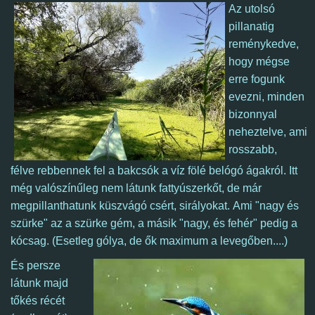
Az utolsó
pillanatig
reménykedve,
hogy mégse
erre fogunk
evezni, minden
bizonnyal
neheztelve, ami
rosszabb,
félve rebbennek fel a bakcsók a víz fölé belógó ágakról.
Itt
még valószínűleg nem látunk fattyúszerkőt, de már
megpillanthatunk küszvágó csért, sirályokat.
Ami "nagy és
szürke" az a szürke gém, a másik "nagy, és fehér" pedig a
kócsag. (Esetleg gólya, de ők maximum a levegőben....)
És persze
látunk majd
tőkés récét