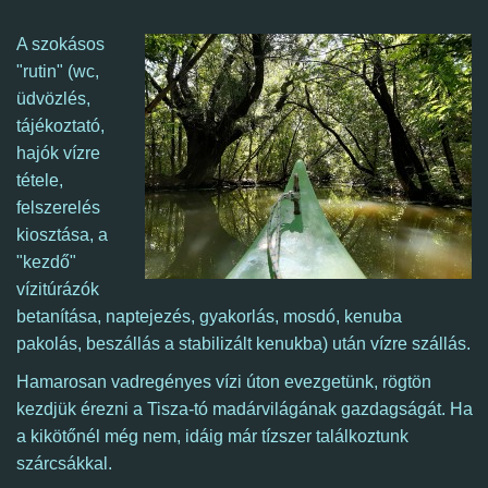
A szokásos
"rutin" (wc,
üdvözlés,
tájékoztató,
hajók vízre
tétele,
felszerelés
kiosztása, a
"kezdő"
vízitúrázók
betanítása, naptejezés, gyakorlás, mosdó, kenuba
pakolás,
beszállás a stabilizált kenukba)
után vízre szállás.
Hamarosan vadregényes vízi úton evezgetünk, rögtön
kezdjük érezni a Tisza-tó madárvilágának gazdagságát.
Ha
a kikötőnél még nem, idáig már tízszer találkoztunk
szárcsákkal.