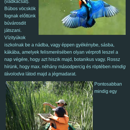
(vadkacsát).
Búbos vöcskök
fognak előttünk
búvárosdit
játszani.
Vízityúkok
iszkolnak be a nádba, vagy éppen gyékénybe, sásba,
kákába, amelyek felismerésében olyan vérprofi leszel a
nap végére, hogy azt hiszik majd, botanikus vagy.
Rossz
hírünk, hogy max. néhány másodpercig és röptében
mindig
távolodva
látod majd a jégmadarat.
Pontosabban
mindig egy