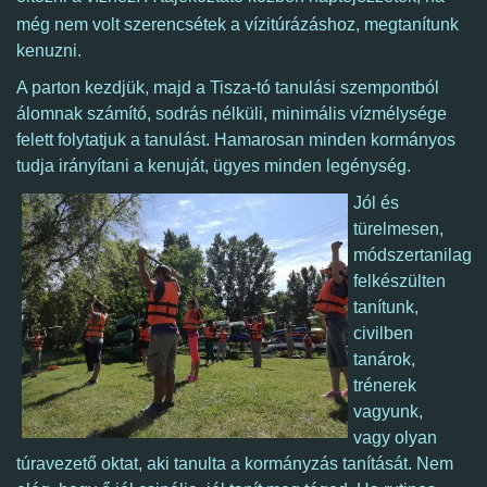
még nem volt szerencsétek a vízitúrázáshoz, megtanítunk
kenuzni.
A parton kezdjük, majd a Tisza-tó tanulási szempontból
álomnak számító,
sodrás nélküli, minimális vízmélysége
felett folytatjuk a tanulást.
Hamarosan minden kormányos
tudja irányítani a kenuját, ügyes minden legénység.
Jól és
türelmesen,
módszertanilag
felkészülten
tanítunk,
civilben
tanárok,
trénerek
vagyunk,
vagy olyan
túravezető oktat, aki tanulta a kormányzás tanítását. Nem