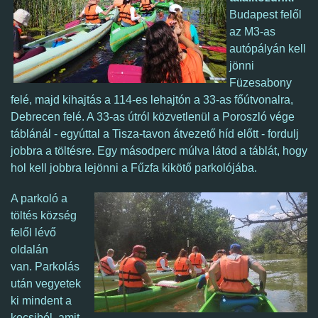
Budapest felől
az M3-as
autópályán kell
jönni
Füzesabony
felé, majd kihajtás a 114-es lehajtón a 33-as főútvonalra,
Debrecen felé. A 33-as útról közvetlenül a Poroszló vége
táblánál - egyúttal a Tisza-tavon átvezető híd előtt - fordulj
jobbra a töltésre.
Egy másodperc múlva látod a táblát, hogy
hol kell jobbra lejönni a Fűzfa kikötő parkolójába.
A parkoló a
töltés község
felől lévő
oldalán
van. Parkolás
után vegyetek
ki mindent a
kocsiból, amit