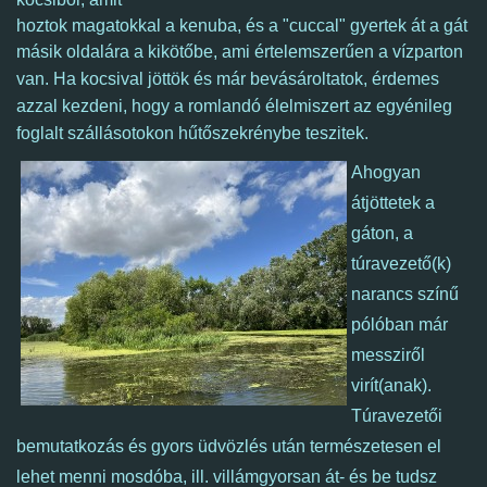
hoztok magatokkal a kenuba, és a "cuccal" gyertek át a gát
másik oldalára a kikötőbe, ami értelemszerűen a vízparton
van.
Ha kocsival jöttök és már bevásároltatok, é
rdemes
azzal kezdeni, hogy a romlandó élelmiszert az egyénileg
foglalt szállásotokon hűtőszekrénybe teszitek.
Ahogyan
átjöttetek a
gáton, a
túravezető(k)
narancs színű
pólóban már
messziről
virít(anak).
Túravezetői
bemutatkozás és gyors üdvözlés után természetesen el
lehet menni mosdóba, ill. villámgyorsan át- és be tudsz