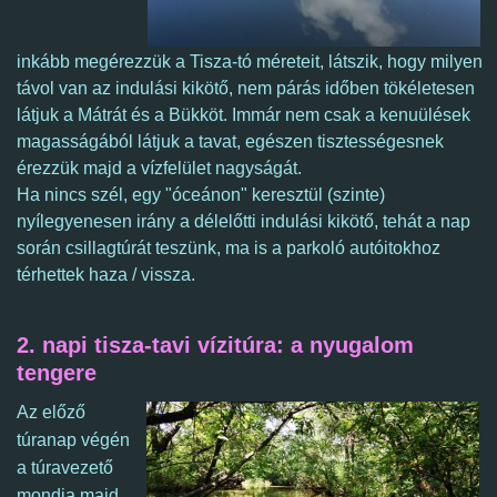
inkább megérezzük a Tisza-tó méreteit, látszik, hogy milyen
távol van az indulási kikötő, nem párás időben tökéletesen
látjuk a Mátrát és a Bükköt. Immár nem csak a kenuülések
magasságából látjuk a tavat, egészen tisztességesnek
érezzük majd a vízfelület nagyságát.
Ha nincs szél, egy "óceánon" keresztül (szinte)
nyílegyenesen irány a délelőtti indulási kikötő, tehát a nap
során csillagtúrát teszünk, ma is a parkoló autóitokhoz
térhettek haza / vissza.
2. napi tisza-tavi vízitúra: a nyugalom
tengere
Az előző
túranap végén
a túravezető
mondja majd,