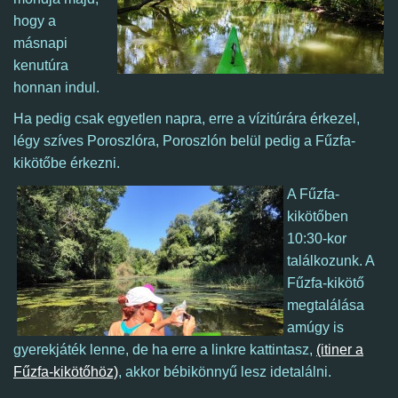
hogy a
másnapi
kenutúra
honnan indul.
Ha pedig csak egyetlen napra, erre a vízitúrára érkezel,
légy szíves Poroszlóra, Poroszlón belül pedig a Fűzfa-
kikötőbe érkezni.
A Fűzfa-
kikötőben
10:30-kor
találkozunk. A
Fűzfa-kikötő
megtalálása
amúgy is
gyerekjáték lenne, de ha erre a linkre kattintasz,
(itiner a
Fűzfa-kikötőhöz)
, akkor bébikönnyű lesz idetalálni.