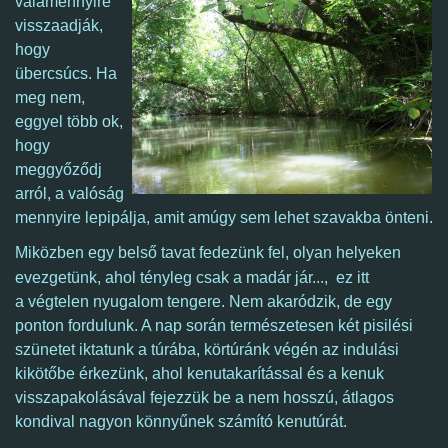
valamennyire
visszaadják,
hogy
übercsúcs. Ha
meg nem,
eggyel több ok,
hogy
meggyőződj
arról, a valóság
mennyire lepipálja, amit amúgy sem lehet szavakba önteni.
Miközben egy b
első tavat fedezünk fel, olyan helyeken
evezgetünk, ahol tényleg csak a madár jár...,
ez itt
a
végtelen nyugalom tengere.
Nem akaródzik, de egy
ponton fordulunk. A nap során természetesen két pisilési
szünetet iktatunk a túrába, körtúránk végén az indulási
kikötőbe érkezünk, ahol k
enutakarítással és a kenuk
visszapakolásával fejezzük be a nem hosszú, átlagos
kondival nagyon könnyűnek számító kenutúrát.