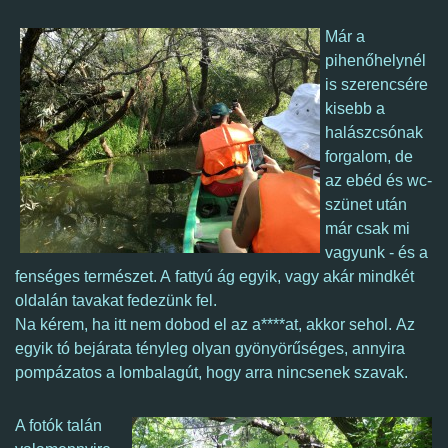
Már a
pihenőhelynél
is szerencsére
kisebb a
halászcsónak
forgalom, de
az ebéd és wc-
szünet után
már csak mi
vagyunk - és a
fenséges természet. A fattyú ág egyik, vagy akár mindkét
oldalán tavakat fedezünk fel.
Na kérem, ha itt nem dobod el az a****at, akkor sehol.
Az
egyik tó bejárata tényleg olyan gyönyörűséges, annyira
pompázatos a lombalagút, hogy arra nincsenek szavak.
A fotók talán