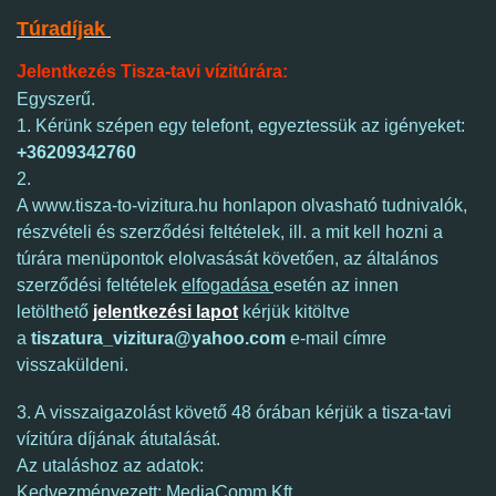
Túradíjak
Jelentkezés Tisza-tavi vízitúrára:
Egyszerű.
1. Kérünk szépen egy telefont, egyeztessük az igényeket:
+36209342760
2.
A www.tisza-to-vizitura.hu honlapon olvasható tudnivalók,
részvételi és szerződési feltételek, ill. a mit kell hozni a
túrára menüpontok elolvasását követően, az általános
szerződési feltételek
elfogadása
esetén az innen
letölthető
jelentkezési lapot
kérjük kitöltve
a
tiszatura_vizitura@yahoo.com
e-mail címre
visszaküldeni.
3. A visszaigazolást követő 48 órában kérjük a tisza-tavi
vízitúra díjának átutalását.
Az utaláshoz az adatok:
Kedvezményezett: MediaComm Kft.