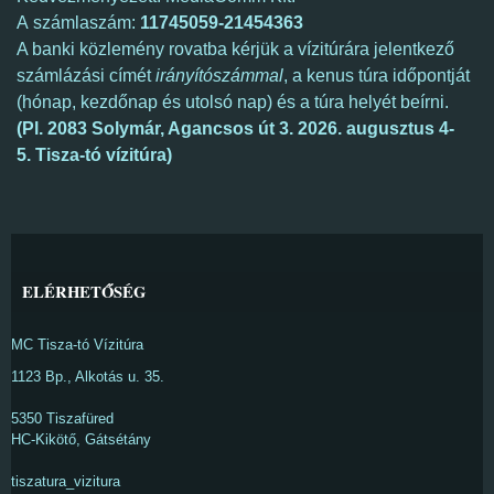
A számlaszám:
11745059-21454363
A banki közlemény rovatba kérjük a vízitúrára jelentkező
számlázási címét
irányítószámmal
, a kenus túra időpontját
(hónap, kezdőnap és utolsó nap) és a túra helyét beírni.
(Pl. 2083 Solymár, Agancsos út 3. 2026.
augusztus 4-
5. Tisza-tó vízitúra)
ELÉRHETŐSÉG
MC Tisza-tó Vízitúra
1123 Bp., Alkotás u. 35.
5350 Tiszafüred
HC-Kikötő, Gátsétány
tiszatura_vizitura