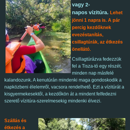
vagy 2-
napos vízitúra.
Lehet
jönni 1 napra is.
A pár
percig kezdőknek
evezéstanítás,
csillagtúrák, az étkezés
önellátó.
Csillagtúrázva fedezzük
fel a Tisza-tó egy részét,
minden nap másfelé
kalandozunk. A kenutúrán mindenki maga gondoskodik a
napközbeni élelemről, vacsora rendelhető. Ezt a vízitúrát a
kisgyermekesektől, a kezdőkön át a mindent felfedezni
szerető vízitúra-szerelmesekig mindenki élvezi.
Szállás és
étkezés a