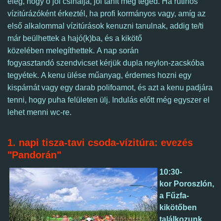
elég, hogy ő jól csinálja, jól tanít meg téged. Ha rutinos
vízitúrázóként érkeztél,
ha profi kormányos vagy,
amíg az
első alkalommal vízitúrások kenuzni tanulnak, addig te/ti
már beülhettek a hajó(k)ba, és a kikötő
közelében melegíthettek.
A nap során
fogyasztandó szendvicset kérjük dupla neylon-zacskóba
tegyétek. A kenu ülése műanyag, érdemes hozni egy
kispárnát vagy egy darab polifoamot, és azt a kenu padjára
tenni, hogy puha felületen ülj. Indulás előtt még egyszer el
lehet menni wc-re.
1. napi tisza-tavi csoda-vízitúra: evezés
"Pandorán"
10:30-
kor Poroszlón,
a Fűzfa-
kikötőben
találkozunk.