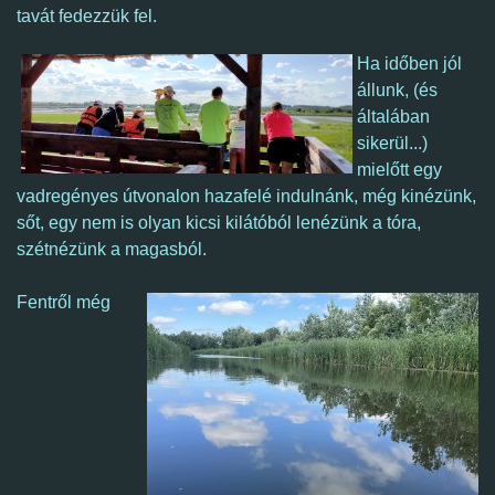
tavát fedezzük fel.
Ha időben jól
állunk, (és
általában
sikerül...)
mielőtt egy
vadregényes útvonalon hazafelé indulnánk, még kinézünk,
sőt, egy nem is olyan kicsi kilátóból lenézünk a tóra,
szétnézünk a magasból.
Fentről még