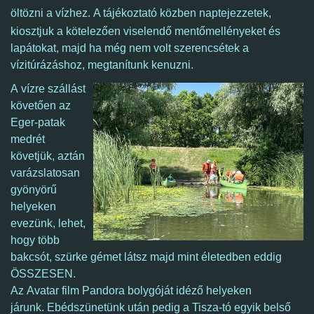
öltözni a vízhez.
A tájékoztató közben naptejezzetek,
kiosztjuk a kötelezően viselendő mentőmellényeket és
lapátokat, majd ha még nem volt szerencsétek a
vízitúrázáshoz, megtanítunk kenuzni.
A vízre szállást
követően az
Eger-patak
medrét
követjük, aztán
varázslatosan
gyönyörű
helyeken
evezünk, lehet,
hogy több
bakcsót, szürke gémet látsz majd mint életedben eddig
ÖSSZESEN.
Az Avatar film Pandora bolygóját idéző helyeken
járunk.
Ebédszünetünk után pedig a Tisza-tó egyik belső