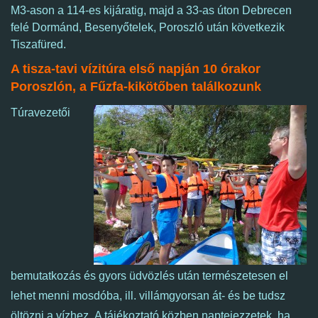
M3-ason a 114-es kijáratig, majd a 33-as úton Debrecen
felé Dormánd, Besenyőtelek, Poroszló után következik
Tiszafüred.
A tisza-tavi vízitúra első napján 10 órakor
Poroszlón, a Fűzfa-kikötőben találkozunk
Túravezetői
bemutatkozás és gyors üdvözlés után természetesen el
lehet menni mosdóba, ill. villámgyorsan át- és be tudsz
öltözni a vízhez.
A tájékoztató közben naptejezzetek, ha