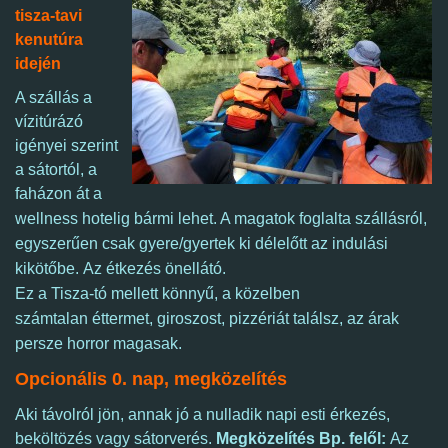
tisza-tavi
kenutúra
idején
A szállás a
vízitúrázó
igényei szerint
a sátortól, a
faházon át a
wellness hotelig bármi lehet. A magatok foglalta szállásról
,
egyszerűen csak gyere/gyertek ki délelőtt az indulási
kikötőbe. Az étkezés önellátó.
Ez a Tisza-tó mellett könnyű, a közelben
számtalan éttermet, giroszost, pizzériát találsz, az árak
persze horror magasak.
Opcionális 0. nap, megközelítés
Aki távolról jön, annak jó a nulladik napi esti érkezés,
beköltözés vagy sátorverés.
Megközelítés Bp. felől:
Az