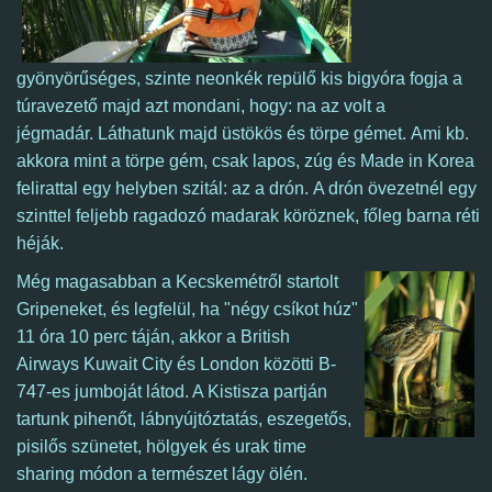
gyönyörűséges, szinte neonkék repülő kis bigyóra fogja a
túravezető majd azt mondani, hogy: na az volt a
jégmadár. Láthatunk majd üstökös és törpe gémet.
Ami kb.
akkora mint a törpe gém, csak lapos, zúg és Made in Korea
felirattal egy helyben szitál: az a drón.
A drón övezetnél egy
szinttel feljebb ragadozó madarak köröznek, főleg barna réti
héják.
Még magasabban a Kecskemétről startolt
Gripeneket, és legfelül, ha "négy csíkot húz"
11 óra 10 perc táján, akkor a
British
Airways Kuwait City és London közötti B-
747-es jumboját látod. A Kistisza partján
tartunk pihenőt, lábnyújtóztatás, eszegetős,
pisilős szünetet, hölgyek és urak time
sharing módon a természet lágy ölén.