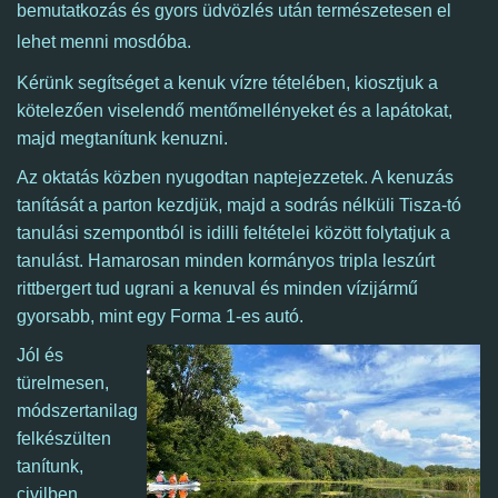
bemutatkozás és gyors üdvözlés után természetesen el
lehet menni mosdóba.
Kérünk segítséget a kenuk vízre tételében, kiosztjuk a
kötelezően viselendő mentőmellényeket és a lapátokat,
majd megtanítunk kenuzni.
Az oktatás közben nyugodtan naptejezzetek. A kenuzás
tanítását a parton kezdjük, majd a sodrás nélküli Tisza-tó
tanulási szempontból is idilli feltételei között folytatjuk a
tanulást.
​
Hamarosan minden kormányos tripla leszúrt
rittbergert tud ugrani a kenuval és minden vízijármű
gyorsabb, mint egy Forma 1-es autó.
Jól és
türelmesen,
módszertanilag
felkészülten
tanítunk,
civilben