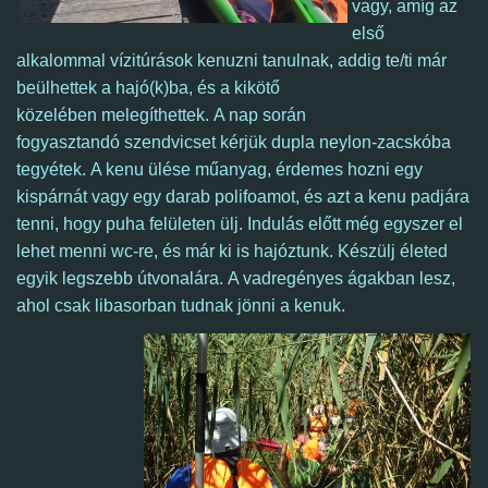
vagy, amíg az
első
alkalommal vízitúrások kenuzni tanulnak, addig te/ti már
beülhettek a hajó(k)ba, és a kikötő
közelében melegíthettek. A nap során
fogyasztandó szendvicset kérjük dupla neylon-zacskóba
tegyétek. A kenu ülése műanyag, érdemes hozni egy
kispárnát vagy egy darab polifoamot, és azt a kenu padjára
tenni, hogy puha felületen ülj. Indulás előtt még egyszer el
lehet menni wc-re, és már ki is hajóztunk.
Készülj életed
egyik legszebb útvonalára.
A vadregényes ágakban lesz,
ahol csak libasorban tudnak jönni a kenuk.