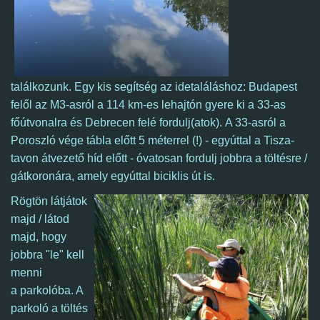
találkozunk.
Egy kis segítség az idetaláláshoz: Budapest
felől az M3-asról a 114 km-es lehajtón gyere ki a 33-as
főútvonalra és Debrecen felé fordulj(atok).
A 33-asról a
Poroszló vége tábla előtt 5 méterrel (!) - egyúttal a Tisza-
tavon átvezető híd előtt - óvatosan fordulj jobbra a töltésre /
gátkoronára, amely egyúttal biciklis út is.
Rögtön látjátok
majd / látod
majd, hogy
jobbra "le" kell
menni
a parkolóba. A
parkoló a töltés