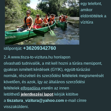
egy telefont,
amikor
eldöntöttétek a
vízitúra
+36209342760
időpontját:
2. A www.tisza-to-vizitura.hu honlapon
olvasható tudnivalók, a mit kell hozni a túrára menüpont,
gyakran ismételt kérdések (GYIK), együtt-túrázási
normák, részvételi és szerződési feltételek megismerését
követően, és azok, így
az általános szerződési
feltételek
elfogadása
esetén az innen
letölthető
jelentkezési lapot
kérjük kitöltve
a
tiszatura_vizitura@yahoo.com
e-mail címre
visszaküldeni.