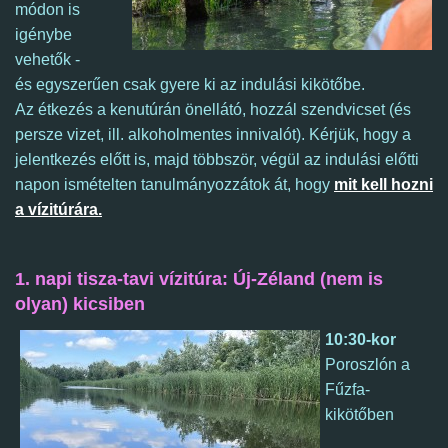
módon is
igénybe
vehetők -
és egyszerűen csak gyere ki az indulási kikötőbe.
Az étkezés a kenutúrán önellátó, hozzál szendvicset (és
persze vizet, ill. alkoholmentes innivalót).
Kérjük, hogy a
jelentkezés előtt is, majd többször, végül az indulási előtti
napon ismételten tanulmányozzátok át, hogy
mit kell hozni
a vízitúrára.
1. napi tisza-tavi vízitúra: Új-Zéland (nem is
olyan) kicsiben
10:30-kor
Poroszlón a
Fűzfa-
kikötőben