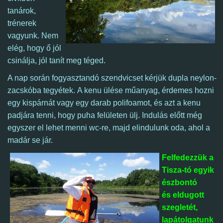
tanárok,
trénerek
vagyunk. Nem
elég, hogy ő jól
csinálja, jól tanít meg téged.
A nap során fogyasztandó szendvicset kérjük dupla neylon-
zacskóba tegyétek. A kenu ülése műanyag, érdemes hozni
egy kispárnát vagy egy darab polifoamot, és azt a kenu
padjára tenni, hogy puha felületen ülj.
Indulás előtt még
egyszer el lehet menni wc-re, majd
elindulunk oda, ahol a
madár se jár.
Felfedezzük a
Tisza-tó egyik
észbontó
és eldugott
szegletét,
lapátolgatunk