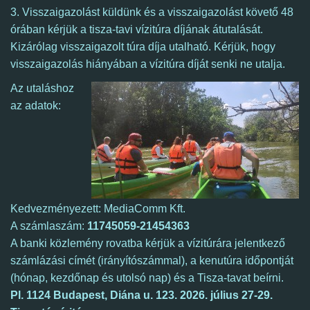
3. Visszaigazolást küldünk és a visszaigazolást követő 48
órában kérjük a tisza-tavi vízitúra díjának átutalását.
Kizárólag visszaigazolt túra díja utalható.
Kérjük, hogy
visszaigazolás hiányában a vízitúra díját senki ne utalja.
Az utaláshoz
az adatok:
Kedvezményezett: MediaComm Kft.
A számlaszám:
11745059-21454363
A banki közlemény rovatba kérjük a vízitúrára jelentkező
számlázási címét (irányítószámmal), a kenutúra időpontját
(hónap, kezdőnap és utolsó nap) és a Tisza-tavat beírni.
Pl. 1124 Budapest, Diána u. 123.
2026. július 27-29.