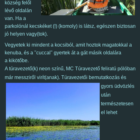
község felől
lévő oldalán
van.
H
a a
parkolónál kecskéket (!) (komoly) is látsz, egészen biztosan
jó helyen vagy(tok).
Vegyetek ki mindent a kocsiból, amit hoztok magatokkal a
kenuba, és a "cuccal" gyertek át a gát másik oldalára
a kikötőbe.
A túravezető(k) neon színű, MC Túravezető feliratú pólóban
már messziről virít(anak).
Túravezetői bemutatkozás és
gyors üdvözlés
után
természetesen
el lehet