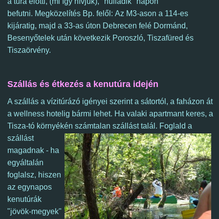
a túra előtti, (mi így hívjuk), "nulladik" napon
befutni.
Megközelítés Bp. felől: Az M3-ason a 114-es
kijáratig, majd a 33-as úton Debrecen felé Dormánd,
Besenyőtelek után következik Poroszló, Tiszafüred és
Tiszaörvény.
Szállás és étkezés a kenutúra idején
A szállás a vízitúrázó igényei szerint a sátortól, a faházon át
a wellness hotelig bármi lehet.
Ha valaki apartmant keres, a
Tisza-tó környékén számtalan szállást talál.
Foglald a
szállást
magadnak - ha
egyáltalán
foglalsz, hiszen
az egynapos
kenutúrák
"jövök-megyek"