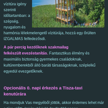
vízitúra igény
szerinti
időtartamban: a
szépség,
nyugalom és
harmónia lélekmelengető vízitúrája, hozzá egy őrülten
IZGALMAS felfedezősdi.
A pár percig kezdőknek szakmailag
felkészült evezéstanítás.
Fantasztikus élmény és
maximális biztonság gyermekes családoknak,
kultúremberekből álló baráti társaságoknak, széplelkű
egyedül evezgetőknek.
Opcionális 0. napi érkezés a Tisza-tavi
kenutúrára
Ha mondjuk Vas megyéből jöttök, akkor érdemes lehet már