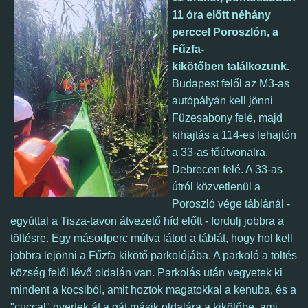
11 óra előtt néhány
perccel Poroszlón, a
Fűzfa-
kikötőben
találkozunk.
Budapest felől az M3-as
autópályán kell jönni
Füzesabony felé, majd
kihajtás a 114-es lehajtón
a 33-as főútvonalra,
Debrecen felé. A 33-as
útról közvetlenül a
Poroszló vége táblánál -
egyúttal a Tisza-tavon átvezető híd előtt - fordulj jobbra a
töltésre.
Egy másodperc múlva látod a táblát, hogy hol kell
jobbra lejönni a Fűzfa kikötő parkolójába. A parkoló a töltés
község felől lévő oldalán van.
Parkolás után vegyetek ki
mindent a kocsiból, amit hoztok magatokkal a kenuba, és a
"cuccal" gyertek át a gát másik oldalára a kikötőbe, ami