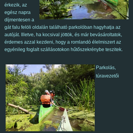
érkezik, az
egész napra
díjmentesen a
gát falu felöli oldalán található parkolóban hagyhatja az
autóját. Illetve, ha kocsival jöttök, és már bevásároltatok,
é
rdemes azzal kezdeni, hogy a romlandó élelmiszert az
egyénileg foglalt szállásotokon hűtőszekrénybe teszitek.
Parkolás,
túravezetői