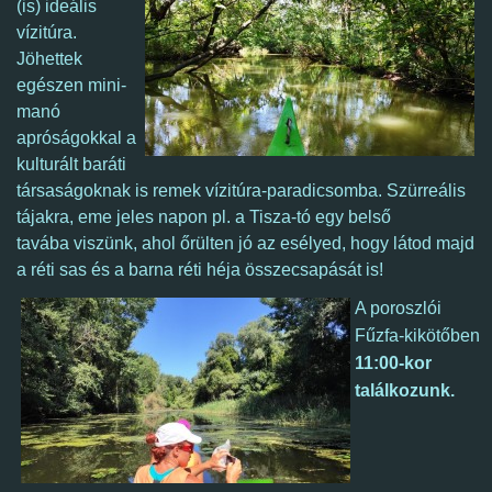
(is) ideális
vízitúra.
Jöhettek
egészen mini-
manó
apróságokkal a
kulturált baráti
társaságoknak is remek vízitúra-paradicsomba. Szürreális
tájakra, eme jeles napon pl. a Tisza-tó egy belső
tavába viszünk, ahol őrülten jó az esélyed, hogy látod majd
a réti sas és a barna réti héja összecsapását is!
A poroszlói
Fűzfa
-kikötőben
11:00-kor
találkozunk.