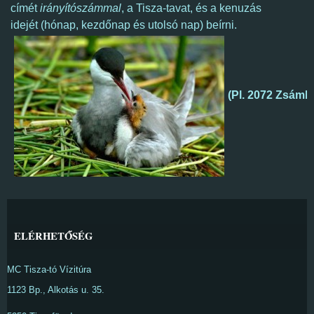
címét
irányítószámmal
, a Tisza-tavat, és a kenuzás
idejét (hónap, kezdőnap és utolsó nap) beírni.
(Pl. 2072 Zsámb
ELÉRHETŐSÉG
MC Tisza-tó Vízitúra
1123 Bp., Alkotás u. 35.