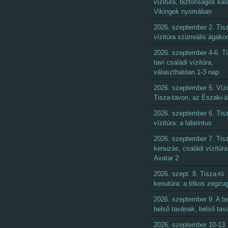
vízitúra, biztonságos kal
Vikingek nyomában
2026. szeptember 2. Tisz
vízitúra szürreális ágako
2026. szeptember 4-6. Ti
tavi családi vízitúra,
választhatóan 1-3 nap
2026. szeptember 5. Vízi
Tisza-tavon, az Északi-á
2026. szeptember 6. Tisz
vízitúra: a labirintus
2026. szeptember 7. Tisz
kenuzás, családi vízitúra
Avatar 2
2026. szept. 8. Tisza-tó
kenutúra: a titkos zegzu
2026. szeptember 9. A be
belső tavának, belső tav
2026. szeptember 10-13.