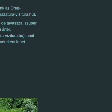
ünk az Öreg-
iszatura-vizitura.hu)
.
 de tavasszal szuper
 ártér,
a-vizitura.hu), amit
véreként lehet