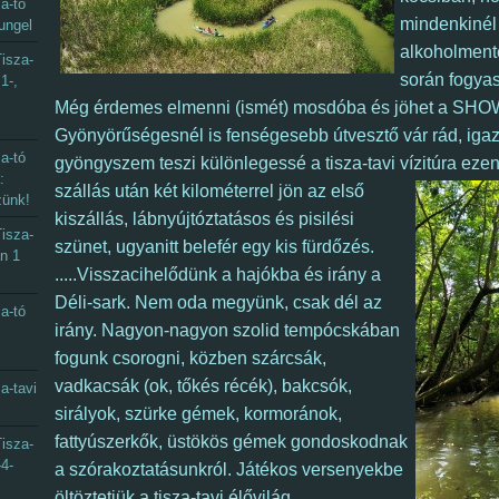
a-tó
mindenkinél 
ungel
alkoholmente
isza-
során fogyas
1-,
Még érdemes elmenni (ismét) mosdóba és jöhet a SHOW
Gyönyörűségesnél is fenségesebb útvesztő vár rád, igaz
a-tó
gyöngyszem teszi különlegessé a tisza-tavi vízitúra ezen
:
szállás után két kilométerrel jön az első
zünk!
kiszállás, lábnyújtóztatásos és pisilési
isza-
szünet, ugyanitt belefér egy kis fürdőzés.
an 1
.....
Visszacihelődünk a hajókba és irány a
Déli-sark.
Nem oda megyünk, csak dél az
a-tó
irány.
Nagyon-nagyon szolid tempócskában
fogunk csorogni, közben szárcsák,
vadkacsák (ok, tőkés récék), bakcsók,
a-tavi
sirályok, szürke gémek, kormoránok,
fattyúszerkők, üstökös gémek gondoskodnak
isza-
-4-
a szórakoztatásunkról. Játékos versenyekbe
öltöztetjük a tisza-tavi élővilág