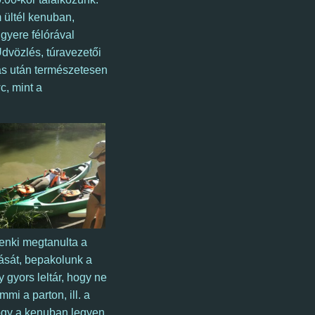
ültél kenuban,
 gyere félórával
dvözlés, t
úravezetői
s után természetesen
c, mint a
enki megtanulta a
tását, bepakolunk a
 gyors leltár, hogy ne
mi a parton, ill. a
ogy a kenuban legyen