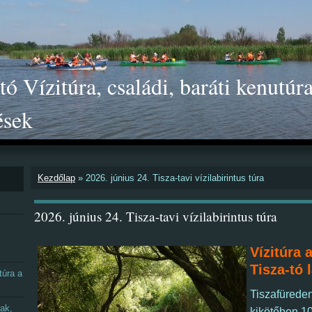
ó Vízitúra, családi, baráti kenutúra
ések
Kezdőlap
»
2026. június 24. Tisza-tavi vízilabirintus túra
2026. június 24. Tisza-tavi vízilabirintus túra
Vízitúra 
Tisza-tó 
túra a
Tiszafüreden
nak,
kikötőben 1