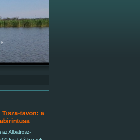
,
a Tisza-tavon: a
labirintusa
 az Albatrosz-
0:00-kor
találkozunk.