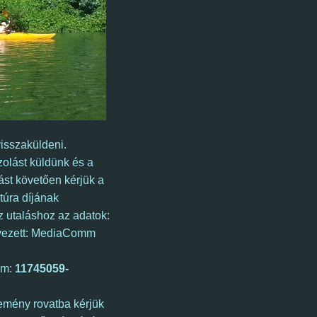
visszaküldeni.
zolást küldünk és a
ást követően kérjük a
itúra díjának
Az utaláshoz az adatok:
ezett: MediaComm
ám:
11745059-
emény rovatba kérjük