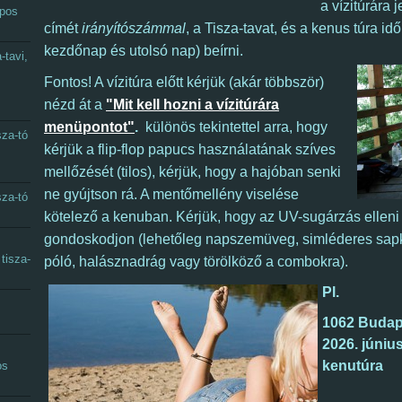
a vízitúrára
apos
címét
irányítószámmal
, a Tisza-tavat, és a kenus túra id
kezdőnap és utolsó nap) beírni.
-tavi,
Fontos! A vízitúra előtt kérjük (akár többször)
nézd át a
"Mit kell hozni a vízitúrára
menüpontot"
.
különös tekintettel arra, hogy
sza-tó
kérjük a flip-flop papucs használatának szíves
mellőzését (tilos), kérjük, hogy a hajóban senki
ne gyújtson rá. A mentőmellény viselése
sza-tó
kötelező a kenuban. Kérjük, hogy az UV-sugárzás ellen
gondoskodjon (lehetőleg napszemüveg, simléderes sapka
tisza-
póló, halásznadrág vagy törölköző a combokra).
Pl.
1062 Budapes
2026. június
kenutúra
os