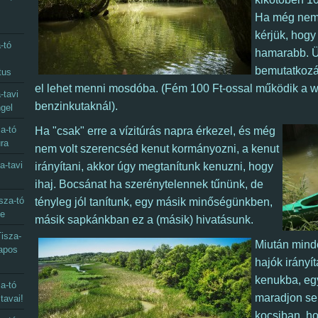
Ha még nem 
kérjük, hogy
-tó
hamarabb. Ü
bemutatkozá
tus
el lehet menni mosdóba. (Fém 100 Ft-ossal működik a w
-tavi
benzinkutaknál).
gel
a-tó
Ha
"csak" erre a vízitúrás napra érkezel, és még
úra
nem volt szerencséd kenut kormányozni, a kenut
a-tavi
irányítani, akkor
úgy megtanítunk kenuzni, hogy
ihaj. Bocsánat ha szerénytelennek tűnünk, de
sza-tó
tényleg jól tanítunk, egy másik minőségünkben,
ye
másik sapkánkban ez a (másik) hivatásunk.
isza-
Miután mind
napos
hajók irányí
kenukba, egy
a-tó
maradjon sem
 tavai!
kocsiban, h