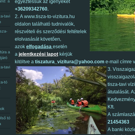
and: a
egyeztessük az igényeket
+36209342760.
a-tavi
2. A www.tisza-to-vizitura.hu
n
oldalon található tudnivalók,
sza-
részvételi és szerződési feltételek
elolvasását követően,
azok
elfogadása
esetén
túra a
a
jelentkezési lapot
kérjük
tjáró
kitöltve a
tiszatura_vizitura@yahoo.com
e-mail címre 
a-tavi
3. Visszaiga
visszaigazol
a-tó
tisza-tavi víz
:
átutalását. 
Kedvezmény
Kft.
gok
A számlasz
lső tó
21454363
a
A banki közl