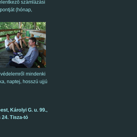
 jelentkező számlázási
őpontját (hónap,
i védelemről mindenki
, naptej, hosszú ujjú
t, Károlyi G. u. 99.,
 24. Tisza-tó