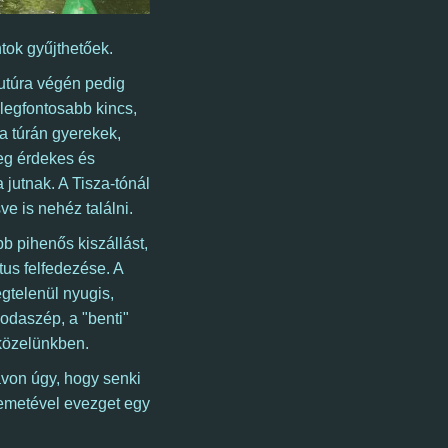
ntok gyűjthetőek.
nutúra végén pedig
 legfontosabb kincs,
a túrán gyerekek,
eg érdekes és
 jutnak. A Tisza-tónál
sve is nehéz találni.
b pihenős kiszállást,
tus felfedezése. A
égtelenül nyugis,
odaszép, a "benti"
 közelünkben.
von úgy, hogy senki
emetével evezget egy