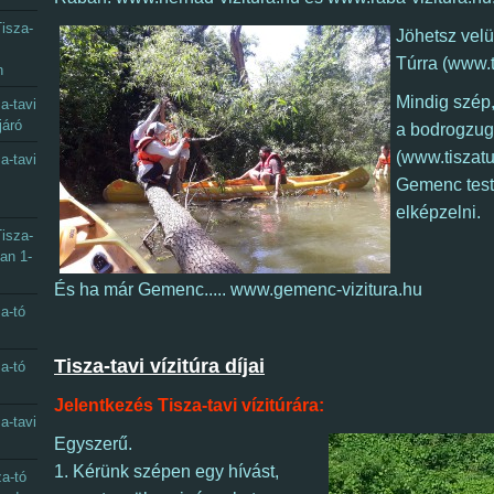
isza-
Jöhetsz vel
Túrra (www.t
n
Mindig szép,
a-tavi
járó
a bodrogzugi
(www.tiszatur
a-tavi
Gemenc test
elképzelni.
isza-
óan 1-
És ha már Gemenc..... www.gemenc-vizitura.hu
a-tó
Tisza-tavi vízitúra díjai
a-tó
Jelentkezés Tisza-tavi vízitúrára:
a-tavi
Egyszerű.
1. Kérünk szépen egy hívást,
a-tó