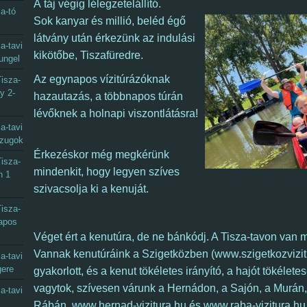
A táj végig lélegzetelállító.
a-tó
Sok kanyar és millió, beléd égő
látvány után érkezünk az indulási
a-tavi
kikötőbe, Tiszafüredre.
ungel
Az e
gynapos vízitúrázóknak
isza-
y 2-
hazautazás, a többnapos túrán
lévőknek a holnapi viszontlátásra!
a-tavi
gzugok
Érkezéskor még megkérünk
isza-
mindenkit, hogy legyen szíves
n 1
szivacsolja ki a kenuját.
isza-
napos
Véget ért a kenutúra, de ne bánkódj. A Tisza-tavon van m
Vannak kenutúráink a Szigetközben (www.szigetkozvizit
a-tavi
gere
gyakorlott, és a kenut tökéletes irányító, a hajót tökélete
vagytok, szívesen várunk a Hernádon, a Sajón, a Murán,
a-tavi
Rábán. www.hernad-vizitura.hu és www.raba-vizitura.hu