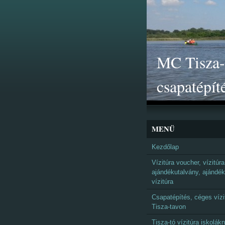
MC Tisza-t
csapatépít
MENÜ
Kezdőlap
Vízitúra voucher, vízitúra
ajándékutalvány, ajándék
vízitúra
Csapatépítés, céges vízi
Tisza-tavon
Tisza-tó vízitúra iskolák