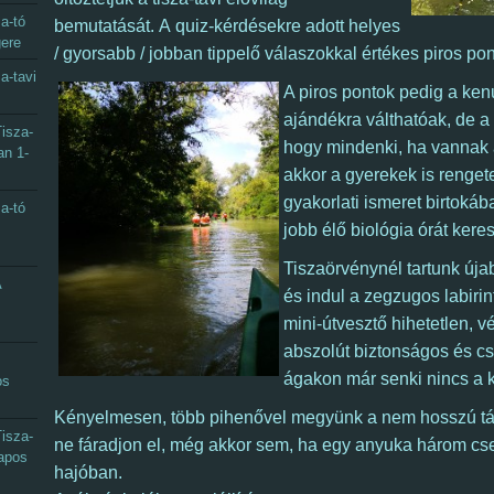
a-tó
bemutatását.
A quiz-kérdésekre adott helyes
gere
/ gyorsabb / jobban tippelő válaszokkal értékes piros po
a-tavi
A piros pontok pedig a ke
ajándékra válthatóak, de a
isza-
hogy mindenki, ha vannak 
an 1-
akkor a gyerekek is renget
gyakorlati ismeret birtokába
a-tó
jobb élő biológia órát kere
Tiszaörvénynél tartunk újab
A
és indul a zegzugos labirin
mini-útvesztő hihetetlen, v
abszolút biztonságos és cs
ágakon már senki nincs a
os
Kényelmesen, több pihenővel megyünk a nem hosszú tá
isza-
ne fáradjon el, még akkor sem, ha egy anyuka három cs
napos
hajóban.