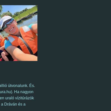
illió útvonalunk. És.
ura.hu). Ha nagyon
sen uraló vízitúrázók
 a Dráván és a
.