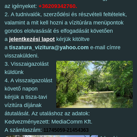
az igényeket:
+36209342760.
2.
A tudnivalók, szerződési és részvételi feltételek,
valamint a mit kell hozni a vízitúrára menüpontok
gondos elolvasását és elfogadását követően
a
jelentkezési lapot
kérjük kitöltve
a
tiszatura_vizitura@yahoo.com
e-mail címre
visszaküldeni.
3. Visszaigazolást
küldünk
4. A visszaigazolást
követő napon
kérjük a tisza-tavi
vízitúra díjának
átutalását. Az utaláshoz az adatok:
Kedvezményezett: MediaComm Kft.
A számlaszám:
11745059-21454363