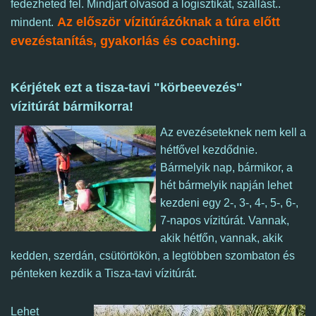
fedezheted fel. Mindjárt olvasod a logisztikát, szállást..
Az először vízitúrázóknak a túra előtt
mindent.
evezéstanítás, gyakorlás és coaching.
Kérjétek ezt a tisza-tavi "körbeevezés"
vízitúrát bármikorra!
Az evezéseteknek nem kell a
hétfővel kezdődnie.
Bármelyik nap, bármikor,
a
hét bármelyik napján lehet
kezdeni egy 2-, 3-, 4-, 5-, 6-,
7-napos vízitúrát. Vannak,
akik hétfőn, vannak, akik
kedden, szerdán, csütörtökön, a legtöbben szombaton és
pénteken kezdik a Tisza-tavi vízitúrát.
Lehet