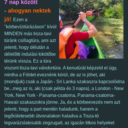
7 nap között
-
ahogyan nektek
jó!
Ezen a
"körbevízitúrázáson" kívül
MINDEN más tisza-tavi
túránk csillagtúra, ami azt
jelenti, hogy délután a
délelőtti indulási kikötőbe
térünk vissza. Ez a túra
viszont tisza-tavi
vándortúra
. A kenutúrát képzeld el úgy,
mintha a Földet eveznénk körül, de az is jöhet, aki
(mondjuk) csak a Japán - Sri Lanka szakaszra kapcsolódna
be...meg az is, aki (csak példa és 3 napra), a London - New
York, New York - Panama-csatorna, Panama-csatorna-
Hawaii szakaszokra jönne. Ja, és a körbeevezés nem azt
jelenti, hogy a part mentén haladunk, hanem a
legőrületesebb útvonalakon haladva a Tisza-tó
legvarázslatosabb zegzugait, az igazán titkos helyeket