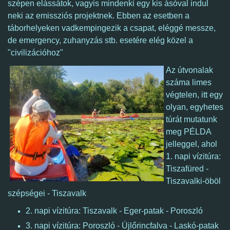
szépen elássátok, vagyis mindenki egy kis ásóval indul
neki az emissziós projektnek. Ebben az esetben a
táborhelyeken vadkempingezik a csapat, eléggé messze,
de emergency, zuhanyzás stb. esetére elég közel a
"civilizációhoz"
Az útvonalak
száma limes
végtelen, itt egy
olyan, egyhetes
túrát mutatunk
meg PÉLDA
jelleggel, ahol
1. napi vízitúra:
Tiszafüred -
Tiszavalki-öböl
szépségei - Tiszavalk
2. napi vízitúra: Tiszavalk - Eger-patak - Poroszló
3. napi vízitúra: Poroszló - Újlőrincfalva - Laskó-patak