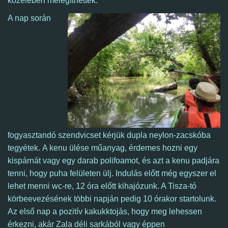
közelében melegíthettek.
A nap során
fogyasztandó szendvicset kérjük dupla neylon-zacskóba
tegyétek. A kenu ülése műanyag, érdemes hozni egy
kispárnát vagy egy darab polifoamot, és azt a kenu padjára
tenni, hogy puha felületen ülj. Indulás előtt még egyszer el
lehet menni wc-re, 12 óra előtt kihajózunk. A Tisza-tó
körbeevezésének többi napján pedig 10 órakor startolunk.
Az első nap a pozitív kakukktojás, hogy meg lehessen
érkezni, akár Zala déli sarkából vagy éppen