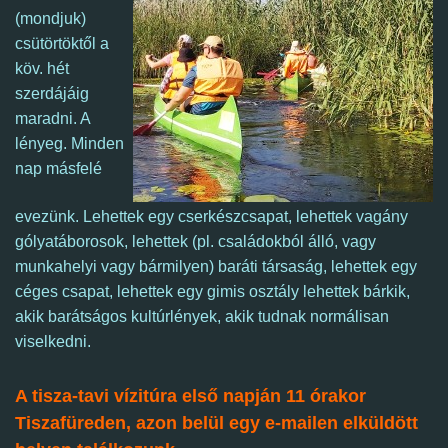
(mondjuk)
csütörtöktől a
köv. hét
szerdájáig
maradni. A
lényeg. Minden
nap másfelé
evezünk.
Lehettek egy cserkészcsapat, lehettek vagány
gólyatáborosok, lehettek (pl. családokból álló, vagy
munkahelyi vagy bármilyen) baráti társaság, lehettek egy
céges csapat, lehettek egy gimis osztály lehettek bárkik,
akik barátságos kultúrlények, akik tudnak normálisan
viselkedni.
A tisza-tavi vízitúra első napján 11 órakor
Tiszafüreden, azon belül egy e-mailen elküldött