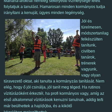
Mariana-ároknál némileg sekélyebb vízmélysége felett
folytatjuk a tanulást. Hamarosan minden kormányos tudja
irányítani a kenuját, ügyes minden legénység.
Jól és
türelmesen,
módszertanilag
felkészülten
tanítunk,
civilben
tanárok,
trénerek
vagyunk,
vagy olyan
túravezető oktat, aki tanulta a kormányzás tanítását. Nem
elég, hogy ő jól csinálja, jól tanít meg téged. Ha rutinos
vízitúrázóként érkeztél,
ha profi kormányos vagy,
amíg az
első alkalommal vízitúrások kenuzni tanulnak, addig te/ti
már beülhettek a hajó(k)ba, és a kikötő