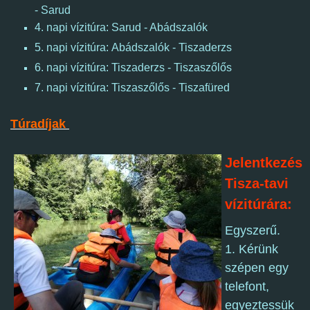
- Sarud
4. napi vízitúra: Sarud - Abádszalók
5. napi vízitúra: Abádszalók - Tiszaderzs
6. napi vízitúra: Tiszaderzs - Tiszaszőlős
7. napi vízitúra: Tiszaszőlős - Tiszafüred
Túradíjak
Jelentkezés
Tisza-tavi
vízitúrára:
Egyszerű.
1. Kérünk
szépen egy
telefont,
egyeztessük