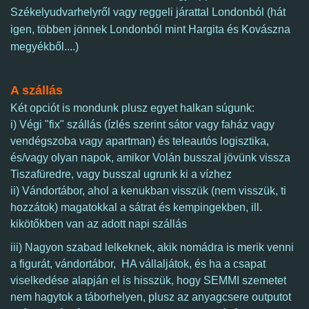
Székelyudvarhelyről vagy reggeli járattal Londonból (hát
igen, többen jönnek Londonból mint Hargita és Kovászna
megyékből....)
A szállás
Két opciót is mondunk plusz egyet halkan súgunk:
i) Végi "fix" szállás (ízlés szerint sátor vagy faház vagy
vendégszoba vagy apartman) és teleautós logisztika,
és/vagy olyan napok, amikor Volán busszal jövünk vissza
Tiszafüredre, vagy busszal ugrunk ki a vízhez
ii) Vándortábor, ahol a kenukban visszük (nem visszük, ti
hozzátok) magatokkal a sátrat és kempingekben, ill.
kikötőkben van az adott napi szállás
iii) Nagyon szabad lelkeknek, akik nomádra is merik venni
a figurát, vándortábor, HA vállaljátok, és ha a csapat
viselkedése alapján el is hisszük, hogy SEMMI szemetet
nem hagytok
a táborhelyen, plusz
az anyagcsere outputot