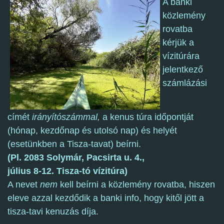
A banki
közlemény
rovatba
kérjük a
vízitúrára
jelentkező
számlázási
címét
irányítószámmal,
a kenus túra időpontját
(hónap, kezdőnap és utolsó nap) és helyét
(esetünkben a Tisza-tavat) beírni.
(Pl. 2083 Solymár, Pacsirta u. 4.,
július 8-12. Tisza-tó vízitúra)
A nevet
nem
kell beírni a közlemény rovatba, hiszen
eleve azzal kezdődik a banki info, hogy kitől jött a
tisza-tavi kenuzás díja.