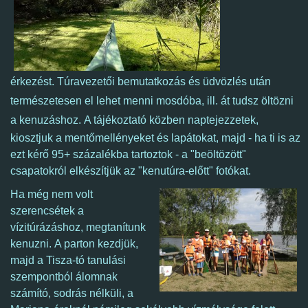
érkezést.
Túravezetői bemutatkozás és üdvözlés után
természetesen el lehet menni mosdóba, ill. át tudsz öltözni
a kenuzáshoz.
A tájékoztató közben naptejezzetek,
kiosztjuk a mentőmellényeket és lapátokat, majd - ha ti is az
ezt kérő 95+ százalékba tartoztok - a "beöltözött"
csapatokról elkészítjük az "kenutúra-előtt" fotókat.
Ha még nem volt
szerencsétek a
vízitúrázáshoz, megtanítunk
kenuzni.
A parton kezdjük,
majd a Tisza-tó tanulási
szempontból álomnak
számító, sodrás nélküli, a