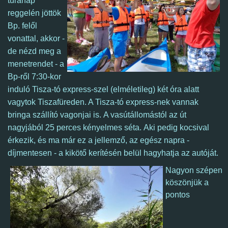
túranap
reggelén jöttök
Bp. felől
vonattal, akkor -
de nézd meg a
menetrendet - a
Bp-ről 7:30-kor
induló Tisza-tó express-szel (elméletileg) két óra alatt
vagytok
Tiszafüreden. A Tisza-tó express-nek vannak
bringa szállító vagonjai is. A vasútállomástól az út
nagyjából 25 perces kényelmes séta.
Aki pedig kocsival
érkezik, és ma már ez a jellemző, az egész napra -
díjmentesen - a kikötő kerítésén belül hagyhatja az autóját.
Nagyon szépen
köszönjük a
pontos