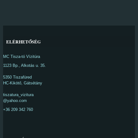
ELÉRHETŐSÉG
MC Tisza-tó Vízitúra
1123 Bp., Alkotás u. 35.
5350 Tiszafüred
HC-Kikötő, Gátsétány
tiszatura_vizitura
@yahoo.com
+36 209 342 760