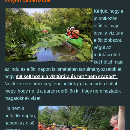
helyen találkozunk
Kérjük, hogy a
jelentkezés
előtt is, majd
jóval a vízitúra
előtt többször,
végül az
indulási előtt
két héttel majd
az indulás előtti napon is ismételten tanulmányozzátok át,
hogy
mit kell hozni a vízitúrára és mit "nem szabad".
Nektek szeretnénk segíteni, nektek jó, ha minden flottul
megy, hogy ne itt a parton derüljön ki, hogy nem hoztatok
magatoknak vizet.
Ha nem a
nulladik napon,
hanem az első