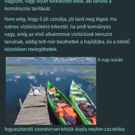
vagyunk, vagy olyan túravezető oktat, aki tanulta a
kormányzás tanítását.
Nem elég, hogy ő jól csinálja, jól tanít meg téged. Ha
rutinos vízitúrázóként érkeztél,
ha profi kormányos
vagy, amíg az első alkalommal vízitúrások kenuzni
tanulnak, addig te/ti már beülhettek a hajó(k)ba, és a kikötő
közelében melegíthettek.
A nap során
fogyasztandó szendvicset kérjük dupla neylon-zacskóba