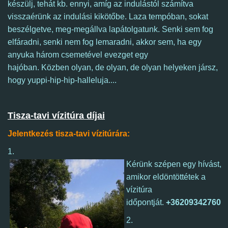
készülj, tehát kb. ennyi, amíg az indulástól számítva
visszaérünk az indulási kikötőbe.
Laza tempóban, sokat
beszélgetve, meg-megállva lapátolgatunk. Senki sem fog
elfáradni, senki nem fog lemaradni, akkor sem, ha egy
anyuka három csemetével evezget egy
hajóban. Közben olyan, de olyan, de olyan helyeken jársz,
hogy yuppi-hip-hip-halleluja....
Tisza-tavi vízitúra díjai
Jelentkezés tisza-tavi vízitúrára:
1.
Kérünk szépen egy hívást,
amikor eldöntöttétek a
vízitúra
időpontját.
+36209342760
2.