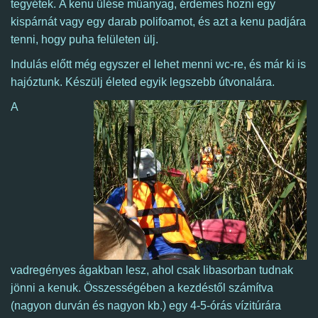
tegyétek. A kenu ülése műanyag, érdemes hozni egy
kispárnát vagy egy darab polifoamot, és azt a kenu padjára
tenni, hogy puha felületen ülj.
Indulás előtt még egyszer el lehet menni wc-re, és már ki is
hajóztunk.
Készülj életed egyik legszebb útvonalára.
A
vadregényes ágakban lesz, ahol csak libasorban tudnak
jönni a kenuk.
Összességében a kezdéstől számítva
(nagyon durván és nagyon kb.) egy 4-5-órás vízitúrára