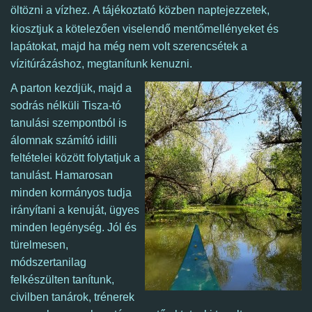
öltözni a vízhez.
A tájékoztató közben naptejezzetek,
kiosztjuk a kötelezően viselendő mentőmellényeket és
lapátokat, majd ha még nem volt szerencsétek a
vízitúrázáshoz, megtanítunk kenuzni.
A parton kezdjük, majd a
sodrás nélküli Tisza-tó
tanulási szempontból is
álomnak számító idilli
feltételei között folytatjuk a
tanulást. Hamarosan
minden kormányos tudja
irányítani a kenuját, ügyes
minden legénység. Jól és
türelmesen,
módszertanilag
felkészülten tanítunk,
civilben tanárok, trénerek