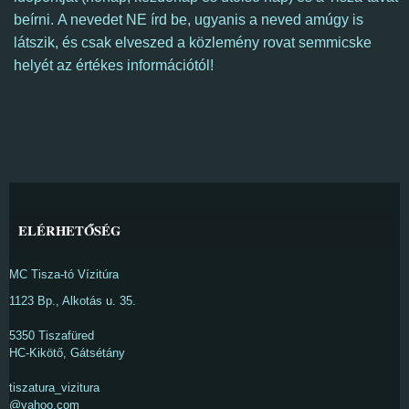
beírni. A nevedet NE írd be, ugyanis a neved amúgy is
látszik, és csak elveszed a közlemény rovat semmicske
helyét az értékes információtól!
ELÉRHETŐSÉG
MC Tisza-tó Vízitúra
1123 Bp., Alkotás u. 35.
5350 Tiszafüred
HC-Kikötő, Gátsétány
tiszatura_vizitura
@yahoo.com