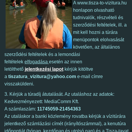
A www.tisza-to-vizitura.hu
honlapon olvasható
tudnivalók, részvételi és
szerződési feltételek, ill. a
mit kell hozni a túrára
menüpontok elolvasását
követően, az általános
szerződési feltételek és a lemondási
feltételek
elfogadása
esetén az innen
letölthető
jelentkezési lapot
kérjük kitöltve
a
tiszatura_vizitura@yahoo.com
e-mail címre
visszaküldeni.
3. Kérjük a túradíj átutalását. Az utaláshoz az adatok:
Kedvezményezett: MediaComm Kft.
A számlaszám:
11745059-21454363
Az utaláskor a banki közlemény rovatba kérjük a vízitúrára
jelentkező számlázási címét (irányítószámmal), a kenutúra
időpontját (hónap, kezdőnap és utolsó nap) és a Tisza-tavat