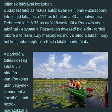
jöjjenek félórával korábban.
Budapest felől az M3-as autópályán kell jönni Füzesabony
felé, majd kihajtás a 114-es lehajtón a 33-as főútvonalra,
Debrecen felé. A 33-as útról közvetlenül a Poroszló vége
táblánál - egyúttal a Tisza-tavon átvezető híd előtt - fordulj
jobbra a töltésre.
Egy másodperc múlva látod a táblát, hogy
hol kell jobbra lejönni a Fűzfa kikötő parkolójába.
A parkoló a
töltés község
felől lévő
oldalán
van. Parkolás
után vegyetek
ki mindent a
kocsiból, amit
hoztok
magatokkal a