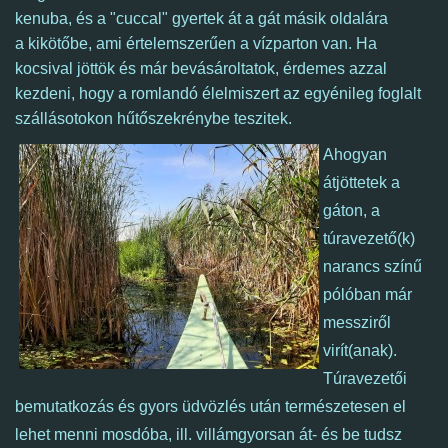
kenuba, és a "cuccal" gyertek át a gát másik oldalára
a kikötőbe, ami értelemszerűen a vízparton van.
Ha
kocsival jöttök és már bevásároltatok, é
rdemes azzal
kezdeni, hogy a romlandó élelmiszert az egyénileg foglalt
szállásotokon hűtőszekrénybe teszitek.
Ahogyan
átjöttetek a
gáton, a
túravezető(k)
narancs színű
pólóban már
messziről
virít(anak).
Túravezetői
bemutatkozás és gyors üdvözlés után természetesen el
lehet menni mosdóba, ill. villámgyorsan át- és be tudsz