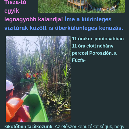
Tisza-tó
egyik
legnagyobb kalandja!
Íme a különleges
vízitúrák között is überkülönleges kenuzás.
11 órakor, pontosabban
11 óra előtt néhány
perccel Poroszlón, a
Fűzfa-
kikötőben találkozunk.
A
z először kenuzókat kérjük, hogy