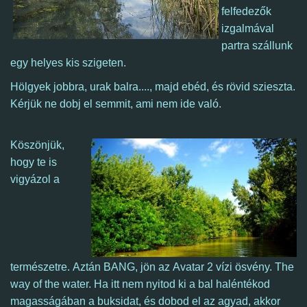
felfedezők
izgalmával
partra szállunk
egy helyes kis szigeten.
Hölgyek jobbra, urak balra...., majd ebéd, és rövid szieszta.
K
érjük ne dobj el semmit, ami nem ide való.
Köszönjük,
hogy te is
vigyázol a
természetre.
Aztán BANG, jön az Avatar 2 vízi ösvény. The
way of the water. Ha itt nem nyitod ki a bal haléntékod
magasságában a buksidat, és dobod el az agyad, akkor