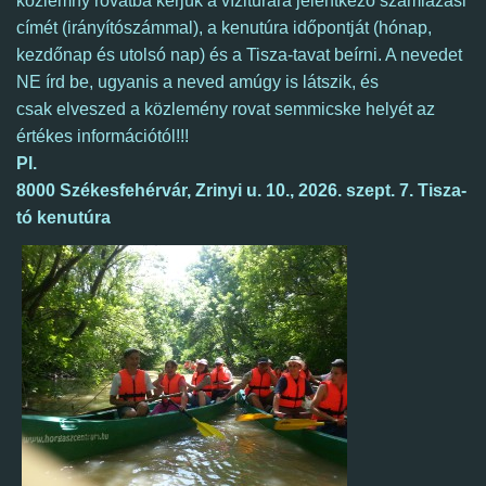
közlemny rovatba kérjük a vízitúrára jelentkező számlázási
címét (irányítószámmal), a kenutúra időpontját (hónap,
kezdőnap és utolsó nap) és a Tisza-tavat beírni. A nevedet
NE írd be, ugyanis a neved amúgy is látszik, és
csak elveszed a közlemény rovat semmicske helyét az
értékes információtól!!!
Pl.
8000 Székesfehérvár, Zrinyi u. 10., 2026. szept. 7. Tisza-
tó kenutúra