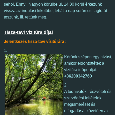
sehol.
Ennyi.
Nagyon körülbelül,
14:30 körül érkezünk
vissza az indulási kikötőbe, tehát a nap során csillagtúrát
teszünk, ill. tettünk meg.
Tisza-tavi vízitúra díjai
Jelentkezés tisza-tavi vízitúrára :
1.
Kérünk szépen egy hívást,
amikor eldöntöttétek a
vízitúra időpontját.
+36209342760
2.
A tudnivalók, részvételi és
szerződési feltételek
megismerését és
elfogadását követően az