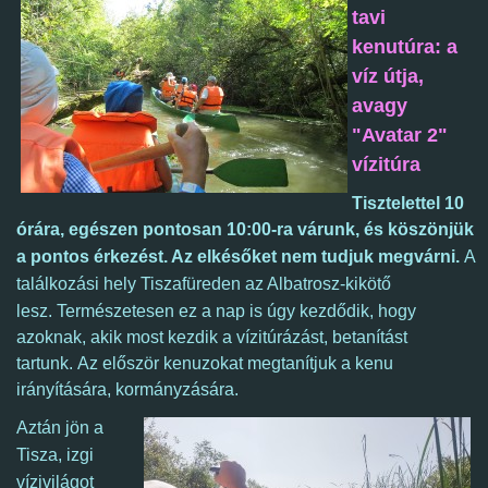
tavi
kenutúra: a
víz útja,
avagy
"Avatar 2"
vízitúra
Tisztelettel 10
órára, egészen pontosan 10:00-ra várunk, és köszönjük
a pontos érkezést. Az elkésőket nem tudjuk megvárni.
A
találkozási hely Tiszafüreden az Albatrosz-kikötő
lesz.
Természetesen ez a nap is úgy kezdődik, hogy
azoknak, akik most kezdik a vízitúrázást, betanítást
tartunk.
Az először kenuzokat megtanítjuk a kenu
irányítására, kormányzására.
Aztán jön a
Tisza, izgi
vízivilágot