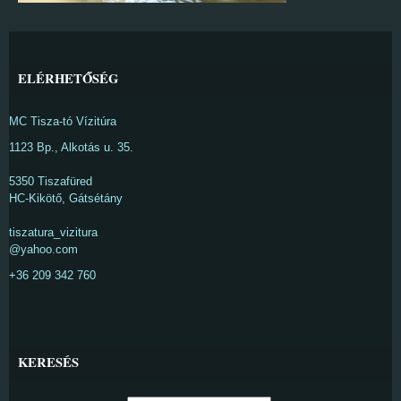
ELÉRHETŐSÉG
MC Tisza-tó Vízitúra
1123 Bp., Alkotás u. 35.
5350 Tiszafüred
HC-Kikötő, Gátsétány
tiszatura_vizitura
@yahoo.com
+36 209 342 760
KERESÉS