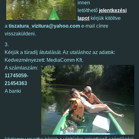
innen
letölthető
jelentkezési
lapot
kérjük kitöltve
a
tiszatura_vizitura@yahoo.com
e-mail címre
visszaküldeni.
3.
Kérjük a túradíj átutalását. Az utaláshoz az adatok:
Kedvezményezett: MediaComm Kft.
A számlaszám:
11745059-
21454363
A banki