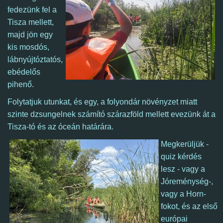
fedezünk fel a
Tisza mellett,
majd jön egy
kis mosdós,
lábnyújtóztatós,
ebédelős
pihenő.
Folytatjuk utunkat, és egy, a folyondár növényzet miatt
szinte dzsungelnek számító szárazföld mellett evezünk át a
Tisza-tó és az óceán határára.
Megkerüljük -
quiz kérdés
lesz - vagy
a
Jóreménység-,
vagy a
Horn-
fokot, és az első
európai