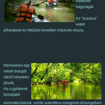
vízfelület
nagyságát.
Az "óceánra"
vetett
pillantások és fotózást követően indulunk vissza.
Nemsokára egy
másik bolygót
idéző helyeken
járunk.
Ha a gyökerek
formájától
elvonatkoztatunk, szinte autentikus mangrove-dzsungelben