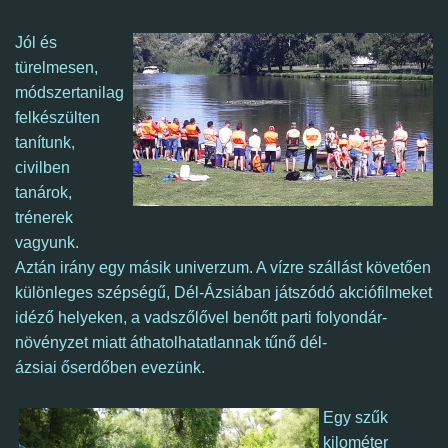
Jól és
türelmesen,
módszertanilag
felkészülten
tanítunk,
civilben
tanárok,
trénerek
vagyunk.
Aztán irány egy másik univerzum. A vízre szállást követően
különleges szépségű, Dél-Ázsiában játszódó akciófilmeket
idéző helyeken, a vadszőlővel benőtt parti folyondár-
növényzet miatt áthatolhatatlannak tűnő dél-
ázsiai őserdőben evezünk.
Egy szűk
kilométer