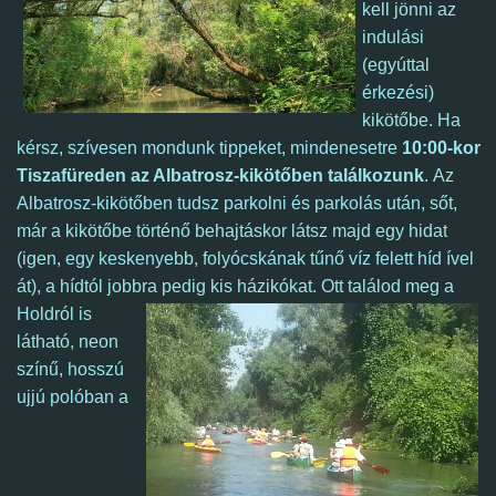
kell jönni az
indulási
(egyúttal
érkezési)
kikötőbe. Ha
kérsz, szívesen mondunk tippeket, mindenesetre
10:00-kor
Tiszafüreden az Albatrosz-kikötőben találkozunk
.
Az
Albatrosz-kikötőben tudsz parkolni és parkolás után, sőt,
már a kikötőbe történő behajtáskor látsz majd egy hidat
(igen, egy keskenyebb, folyócskának tűnő víz felett híd ível
át), a hídtól jobbra pedig kis házikókat.
Ott találod meg a
Holdról is
látható, neon
színű, hosszú
ujjú polóban a