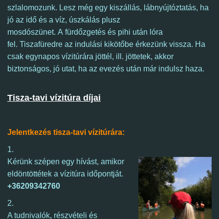
szlalomozunk.
Lesz még egy
kiszállás, lábnyújtóztatás, ha
jó az idő és a víz, úszkálás plusz
mosdószünet.
A fürdőzgetés és pihi után lóra
fel.
Tiszafüredre az indulási kikötőbe érkezünk vissza.
Ha
csak egynapos vízitúrára jöttél, ill. jöttetek, akkor
biztonságos, jó utat, ha az evezés után már indulsz haza.
Tisza-tavi vízitúra díjai
Jelentkezés tisza-tavi vízitúrára:
1.
Kérünk szépen egy hívást, amikor
eldöntöttétek a vízitúra időpontját.
+36209342760
2.
A tudnivalók, részvételi és