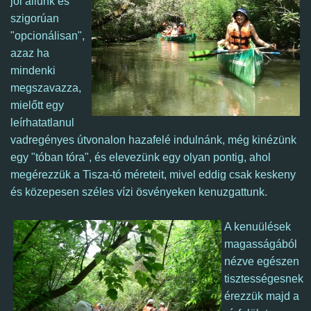
jól állunk és
szigorúan
"opcionálisan",
azaz ha
mindenki
megszavazza,
mielőtt egy
leírhatatlanul
vadregényes útvonalon hazafelé indulnánk, még kinézünk
egy "tóban tóra", és elevezünk egy olyan pontig, ahol
megérezzük a Tisza-tó méreteit, mivel eddig csak keskeny
és közepesen széles vízi ösvényeken kenuzgattunk.
A kenuülések
magasságából
nézve egészen
tisztességesnek
érezzük majd a