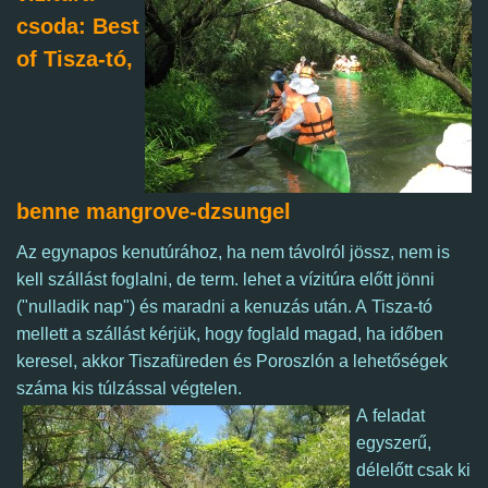
csoda: Best
of Tisza-tó,
benne mangrove-dzsungel
Az egynapos kenutúrához, ha nem távolról jössz, nem is
kell szállást foglalni, de term. lehet a vízitúra előtt jönni
("nulladik nap") és maradni a kenuzás után. A Tisza-tó
mellett a szállást kérjük, hogy foglald magad, ha időben
keresel, akkor Tiszafüreden és Poroszlón a lehetőségek
száma kis túlzással végtelen.
A
feladat
egyszerű,
délelőtt
csak
ki