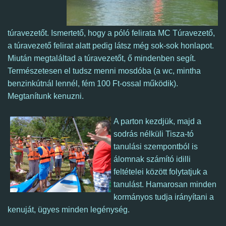
túravezetőt. Ismertető, hogy a póló felirata MC Túravezető,
a túravezető felirat alatt pedig látsz még sok-sok honlapot.
Miután megtaláltad a túravezetőt, ő mindenben segít.
Természetesen el tudsz menni mosdóba (a wc, mintha
benzinkútnál lennél, fém 100 Ft-ossal működik).
Megtanítunk kenuzni.
A parton kezdjük, majd a
sodrás nélküli Tisza-tó
tanulási szempontból is
álomnak számító idilli
feltételei között folytatjuk a
tanulást. Hamarosan minden
kormányos tudja irányítani a
kenuját, ügyes minden legénység.