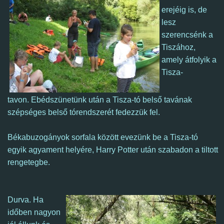
erejéig is, de
l
esz
szerencsénk
a
Tiszához,
amely átfolyik a
Tisza-
tavon. Ebédszünetünk után a Tisza-tó belső tavának
szépséges belső tórendszerét fedezzük fel.
Békabuzogányok sorfala között evezünk be a Tisza-tó
egyik agyament helyére, Harry Potter után szabadon a tiltott
rengetegbe.
Durva. Ha
időben nagyon