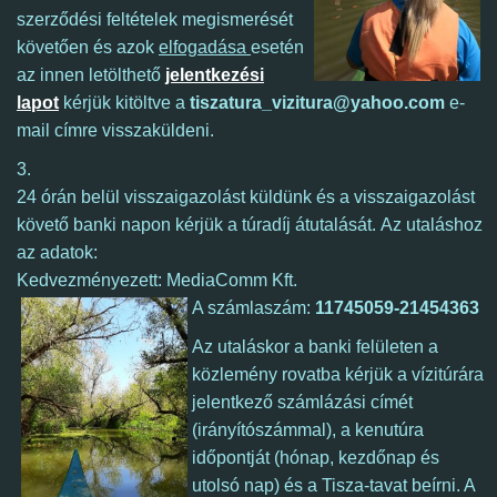
szerződési feltételek megismerését
követően és azok
elfogadása
esetén
az innen letölthető
jelentkezési
lapot
kérjük kitöltve a
tiszatura_vizitura@yahoo.com
e-
mail címre visszaküldeni.
3.
24 órán belül visszaigazolást küldünk és a visszaigazolást
követő banki napon kérjük a túradíj átutalását.
Az utaláshoz
az adatok:
Kedvezményezett: MediaComm Kft.
A számlaszám:
11745059-21454363
Az utaláskor a banki felületen a
közlemény rovatba kérjük a vízitúrára
jelentkező számlázási címét
(irányítószámmal), a kenutúra
időpontját (hónap, kezdőnap és
utolsó nap) és a Tisza-tavat beírni. A