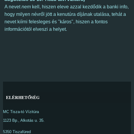
A nevet
nem
kell, hiszen eleve azzal kezdődik a banki info,
hogy milyen névről jött a kenutúra díjának utalása, tehát a
nevet kiírni felesleges és "káros", hiszen a fontos
információtól elveszi a helyet.
ELÉRHETŐSÉG
MC Tisza-tó Vízitúra
1123 Bp., Alkotás u. 35.
5350 Tiszafüred