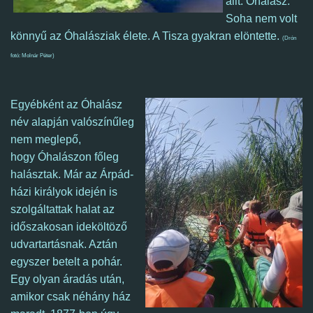
állt. Óhalász.
Soha nem volt
könnyű az Óhalásziak élete. A Tisza gyakran elöntette.
(Drón
fotó: Molnár Péter)
Egyébként az Óhalász
név alapján valószínűleg
nem meglepő,
hogy Óhalászon főleg
halásztak. Már az Árpád-
házi királyok idején is
szolgáltattak halat az
időszakosan ideköltöző
udvartartásnak. Aztán
egyszer betelt a pohár.
Egy olyan áradás után,
amikor csak néhány ház