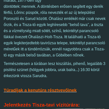
maradt, 1877-ben úgy
döntöttek: mennek. A döntésben erősen segített egy derék
férfiú, Lőrinc püspök, róla nevezték el az új települést
Poroszló és Sarud között. Óhalász emlékét már csak nevek
őrzik, és a Tisza-tó egyik leghíresebb "belső tava", a tiszta
és a vízmélység miatt sötét, színű, tekintélyt parancsoló
fákkal övezett Óhalászi-Holt-Tisza. Itt található a Tisza-tó
egyik legkiterjedtebb tavirózsa telepe, tekintélyt parancsoló
méretűek itt a tündérrózsák, ennél nagyobbra csak a Tisza-
tó egy másik belső tavában, a Göbében nőnek.
Természetesen a túrában lesz kiszállás, pihenő, legalább 3
pisilési szünet (hölgyek jobbra, urak balra...)
16:30 körül
érkezünk vissza Sarudra.
Túradíjak a kenutúra résztvevőinek
Jelentkezés Tisza-tavi vízitúrára: