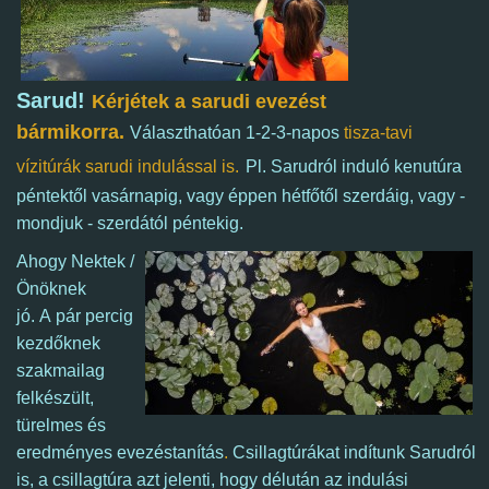
Sarud!
Kérjétek a sarudi evezést
bármikorra.
Választhatóan 1-2-3-napos
tisza-tavi
vízitúrák sarudi indulással is.
Pl. Sarudról induló kenutúra
péntektől vasárnapig, vagy éppen hétfőtől szerdáig, vagy -
mondjuk - szerdától péntekig.
Ahogy Nektek /
Önöknek
jó.
A pár percig
kezdőknek
szakmailag
felkészült,
türelmes és
eredményes
evezéstanítás
.
Csillagtúrákat indítunk Sarudról
is, a csillagtúra azt jelenti, hogy délután az indulási