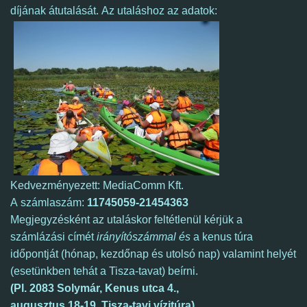
díjának átutalását. Az utaláshoz az adatok:
Kedvezményezett: MediaComm Kft.
A számlaszám:
11745059-21454363
Megjegyzésként az utaláskor feltétlenül kérjük a
számlázási címét
irányítószámmal és
a kenus túra
időpontját (hónap, kezdőnap és utolsó nap) valamint helyét
(esetünkben tehát a Tisza-tavat) beírni.
(Pl. 2083 Solymár, Kenus utca 4.,
augusztus 18-19. Tisza-tavi vízitúra)