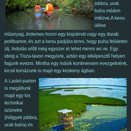
jobbra, urak
balra módon
intézve.A kenu
ülése
műanyag, érdemes hozni egy kispárnát vagy egy darab
polifoamot, és azt a kenu padjára tenni, hogy puha felületen
ülj. Indulás előtt még egyszer el lehet menni wc-re.
Egy
ideig a Tisza-tavon megyünk, aztán egy elképesztő helyen
fogunk evezni. Mintha egy másik kontinensen evezgetnénk,
kicsit tornázunk is majd egy keskeny ágban.
A Laskó-parton
is megállunk
majd egy kis
technikai
szünetre
(hölgyek jobbra,
urak balra) és