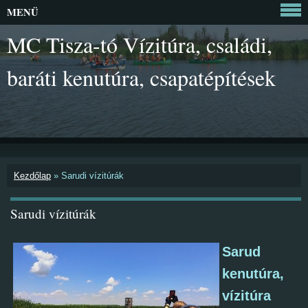
MENÜ
MC Tisza-tó Vízitúra, családi,
baráti kenutúra, csapatépítések
Kezdőlap
»
Sarudi vízitúrák
Sarudi vízitúrák
Sarud
kenutúra,
vízitúra