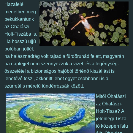
Hazafelé
menetben meg
bekukkantunk
az Óhalászi-
Holt-Tiszába is.
Ha hosszú ujjú
polóban jöttél,
ha halásznadrág volt rajtad a fürdőruhád felett, magyarán
ha naptejjel nem szennyezzük a vizet, és a legénység-
összetétel a biztonságos hajóból történő kiszállást is
lehetővé teszi, akkor itt lehet egyet csobbanni is a
szürreális méretű tündérrózsák között.
Mitől Óhalászi
az Óhalászi-
Holt-Tisza?
A
jelenlegi Tisza-
tó közepén falu