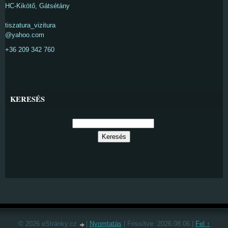
HC-Kikötő, Gátsétány
tiszatura_vizitura
@yahoo.com
+36 209 342 760
KERESÉS
© 2026 eStránky.cz
|
Nyomtatás
|
Frissítve: 2026.08.06
|
Fel ↑