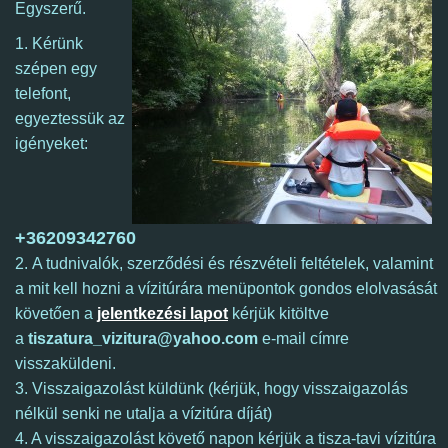
Egyszerű.
1. Kérünk
szépen egy
telefont,
egyeztessük az
igényeket:
+36209342760
2. A tudnivalók, szerződési és részvételi feltételek, valamint
a mit kell hozni a vízitúrára menüpontok gondos elolvasását
követően a
jelentkezési lapot
kérjük kitöltve
a
tiszatura_vizitura@yahoo.com
e-mail címre
visszaküldeni.
3. Visszaigazolást küldünk (kérjük, hogy visszaigazolás
nélkül senki ne utalja a vízitúra díját)
4. A visszaigazolást követő napon kérjük a tisza-tavi vízitúra