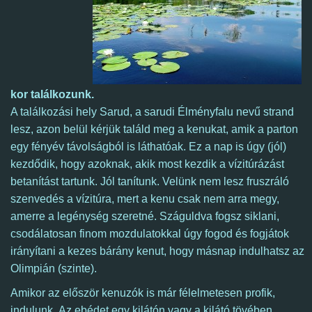
kor
találkozunk.
A találkozási hely Sarud, a sarudi Élményfalu nevű strand
lesz, azon belül kérjük találd meg a kenukat, amik a parton
egy fényév távolságból is láthatóak.
Ez a nap is úgy (jól)
kezdődik, hogy azoknak, akik most kezdik a vízitúrázást
betanítást tartunk. Jól tanítunk. Velünk nem lesz fruszráló
szenvedés a vízitúra, mert a kenu csak nem arra megy,
amerre a legénység szeretné. Száguldva fogsz siklani,
csodálatosan finom mozdulatokkal úgy fogod és fogjátok
irányítani a kezes bárány kenut, hogy másnap indulhatsz az
Olimpián (szinte).
Amikor az először kenuzók is már félelmetesen profik,
indulunk.
Az ebédet egy kilátón vagy a kilátó tövében