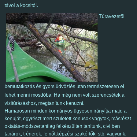
távol a kocsitól.
Túravezetői
bemutatkozás és gyors üdvözlés után természetesen el
lehet menni mosdóba.
Ha még nem volt szerencsétek a
vízitúrázáshoz, megtanítunk kenuzni.
Hamarosan minden kormányos ügyesen irányítja majd a
kenuját, egyrészt mert született kenusok vagytok, másrészt
oktatás-módszertanilag felkészülten tanítunk, civilben
tanárok, trénerek, felnőttképzési szakértők, stb. vagyunk.