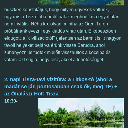
büszkén
konstatáljuk, hogy milyen ügyesek voltunk,
ugyanis a Tisza-tóba ömlő patak meghódítása egyáltalán
nem triviális. Néha kb. olyan, mintha az Öreg-Túron
próbálnánk evezni egy kiadós vihar után. Elképesztően
eldugott, a "civilizációtól" (jelentsen az bármit is...) nagyon
távoli helyeket bejárva érünk vissza Sarudra, ahol
zuhanyozni is tudtok mielőtt visszaültök a kocsiba és
valami azt súgja, hogy lesz, aki él a lehetőséggel...
2. napi Tisza-tavi vízitúra: a Titkos-tó (ahol a
madár se jár, pontosabban csak ők, meg TE) +
az Óhalászi-Holt-Tisza
10:30-