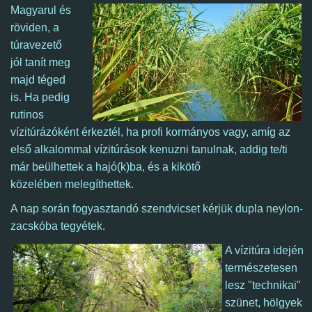
Magyarul és
röviden, a
túravezető
jól tanít meg
majd téged
is. Ha pedig
rutinos
vízitúrázóként érkeztél,
ha profi kormányos vagy, amíg az
első alkalommal vízitúrások kenuzni tanulnak, addig te/ti
már beülhettek a hajó(k)ba, és a kikötő
közelében melegíthettek.
A nap során fogyasztandó szendvicset kérjük dupla neylon-
zacskóba tegyétek.
A vízitúra idején
természetesen
lesz "technikai"
szünet, hölgyek