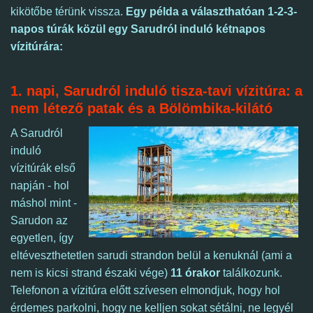
kikötőbe térünk vissza.
Egy példa a választhatóan 1-2-3-
napos túrák közül egy Sarudról induló kétnapos
vízitúrára:
1. napi, Sarudról induló tisza-tavi vízitúra: a
nem létező patak és a Bölömbika-kilátó
A Sarudról
induló
vízitúrák első
napján - hol
máshol mint -
Sarudon az
egyetlen, így
eltéveszthetetlen sarudi strandon belül a kenuknál (ami a
nem is kicsi strand északi vége)
11 órakor
találkozunk.
Telefonon a vízitúra előtt szívesen elmondjuk, hogy hol
érdemes parkolni, hogy ne kelljen sokat sétálni, ne legyél