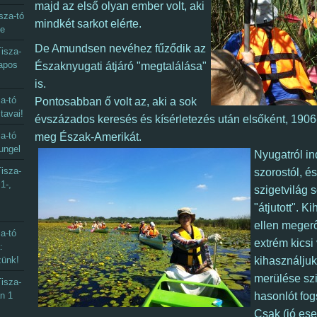
majd az első olyan ember volt, aki
sza-tó
mindkét sarkot elérte.
ye
De Amundsen nevéhez fűződik az
isza-
napos
Északnyugati átjáró "megtalálása"
is.
a-tó
Pontosabban ő volt az, aki a sok
 tavai!
évszázados keresés és kísérletezés után elsőként, 1906
a-tó
meg Észak-Amerikát.
ungel
Nyugatról in
isza-
szorostól, é
1-,
szigetvilág 
"átjutott". K
ellen megerő
a-tó
extrém kicsi 
:
zünk!
kihasználjuk
merülése szin
isza-
an 1
hasonlót fog
Csak (jó es