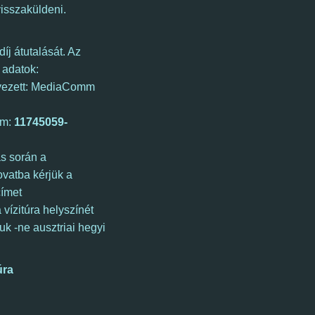
visszaküldeni.
díj átutalását. Az
 adatok:
ezett: MediaComm
ám:
11745059-
ás során a
vatba kérjük a
címet
vízitúra helyszínét
uk -ne ausztriai hegyi
úra