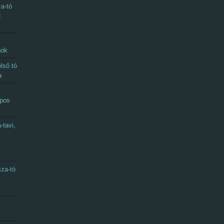
a-tó
:
gok
lső tó
a
apos
-tavi,
sza-tó