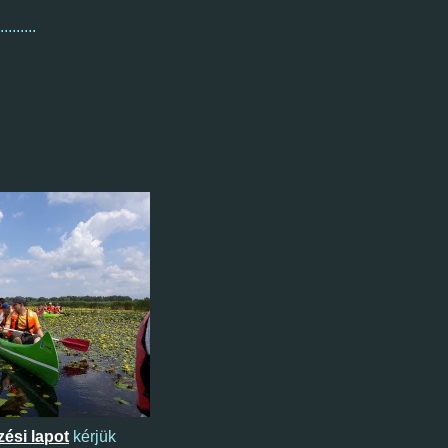
......
zési lapot
kérjük