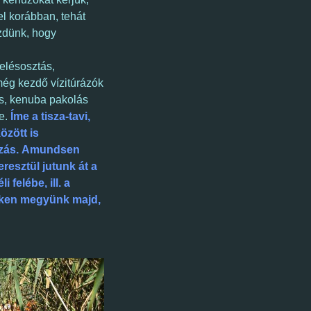
el korábban, tehát
ezdünk, hogy
relésosztás,
 még kezdő
vízitúrázók
ás, kenuba pakolás
re.
Íme a tisza-tavi,
özött is
uzás. Amundsen
eresztül jutunk át a
 felébe, ill. a
ken megyünk majd,