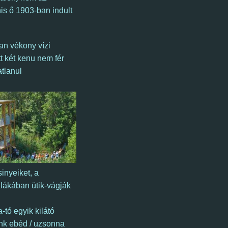
is ő 1903-ban indult
yan vékony vízi
 két kenu nem fér
tlanul
sinyeiket, a
alákában ütik-vágják
-tó egyik kilátó
unk ebéd / uzsonna