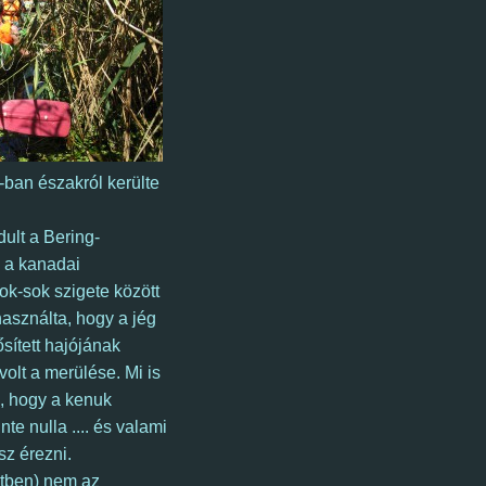
-ban északról kerülte
dult a Bering-
s a kanadai
sok-sok szigete között
ihasználta, hogy a jég
sített hajójának
volt a merülése. Mi is
, hogy a kenuk
te nulla .... és valami
sz érezni.
etben) nem az