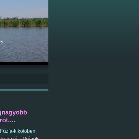
,
egnagyobb
ót....
 Fűzfa-kikötőben
 kenuzókat kérjük,