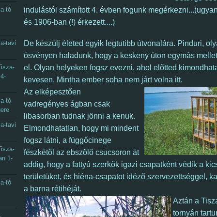
a-tó
indulástól számított 4. évben fogunk megérkezni...(ugyan
és 1906-ban (!) érkezett....)
a-tavi
De készülj életed egyik legtutibb útvonalára.
Pinduri, ol
ösvényen haladunk, hogy a keskeny úton egymás mellett
isza-
el.
Olyan helyeken fogsz evezni, ahol előtted kimondhata
-4-
kevesen. Mintha ember soha nem járt volna
itt
.
Az elképesztően
a-tó
vadregényes ágban csak
gere
libasorban tudnak jönni a kenuk.
a-tavi
Elmondhatatlan, hogy mi mindent
fogsz látni, a függőcinege
isza-
fészkétől az ebszőlő csucsoron át
an 1-
addig, hogy a fattyú szerkők igazi csapatként védik a kic
területüket, és hiéna-csapatot idéző szervezettséggel, k
a-tó
a barna rétihéját.
Aztán a Tisza
tornyán tart
A