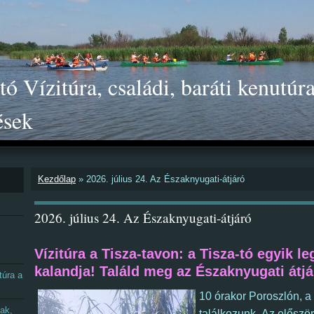
ó Vízitúra, családi, baráti kenutúra
ések
Kezdőlap
»
2026. július 24. Az Északnyugati-átjáró
2026. július 24. Az Északnyugati-átjáró
Vízitúra a Tisza-tavon:
a Tisza-tó egyik l
kalandja! Találd meg az Északnyugati átjár
túra a
10 órakor Poroszlón, a
nak,
t
alálkozunk.
A
z először