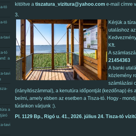
kitöltve a
tiszatura_vizitura@yahoo.com
e-mail címre 
a-tó
3.
a-tó
Kérjük a túra
utaláshoz az
a-tavi
Kedvezmény
Kft.
a-tó
A számlasz
and: a
21454363
A banki utal
a-tavi
közlemény ro
n
számlázási 
sza-
(irányítószámmal), a kenutúra időpontját (kezdőnap) és a 
beírni, amely ebben az esetben a Tisza-tó. Hogy - mondj
túránkon várjunk :).
túra a
tjáró
Pl. 1129 Bp., Rigó u. 41., 2026. július 24. 
Tisza-tó vízit
a-tavi