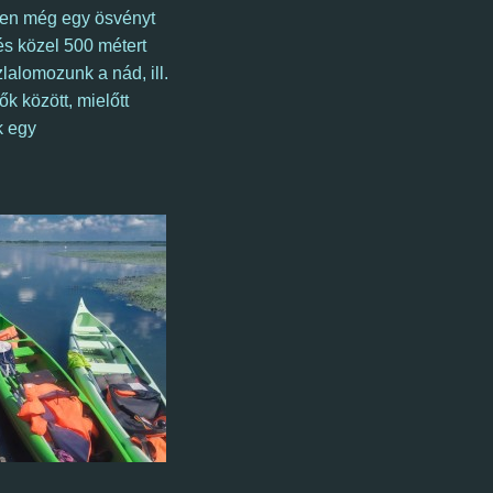
nen még egy ösvényt
és közel 500 métert
lalomozunk a nád, ill.
 között, mielőtt
k egy