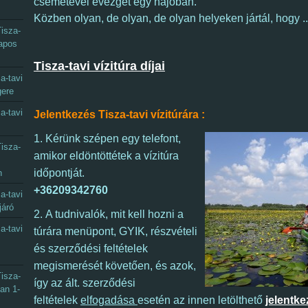
csemetével evezget egy hajóban.
Közben olyan, de olyan, de olyan helyeken jártál, hogy .....
isza-
napos
Tisza-tavi vízitúra díjai
a-tavi
gere
a-tavi
Jelentkezés Tisza-tavi vízitúrára :
1.
Kérünk szépen egy telefont,
isza-
amikor eldöntöttétek a vízitúra
időpontját.
n
+36209342760
a-tavi
járó
2.
A tudnivalók, mit kell hozni a
a-tavi
túrára menüpont, GYIK, részvételi
és szerződési feltételek
megismerését követően, és azok,
isza-
így
az ált. szerződési
óan 1-
feltételek
elfogadása
esetén az innen letölthető
jelentke