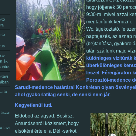
hogy jöjjenek 30 percc
9:30-ra, mivel azzal k
-tó
megtanítunk kenuzni.
úra
Wc,
tájékoztató, felsze
-tó
naptejezés, az aznap
(be)tanítása, gyakorol
tus
után szállunk majd víz
za-
különleges vízitúrák k
n 1-,
überkülönleges ken
nutúra
leszel. Féregjáraton k
-tavi
Poroszlói-medence déli
mában
Sarudi-medence határára!
Konkrétan olyan ösvénye
a-tó
ahol gyakorlatilag senki, de senki nem jár.
Kegyetlenül tuti.
tisza-
Eldobod az agyad. Besírsz.
Amundsenről közismert, hogy
a-tavi
elsőként érte el a Déli-sarkot,