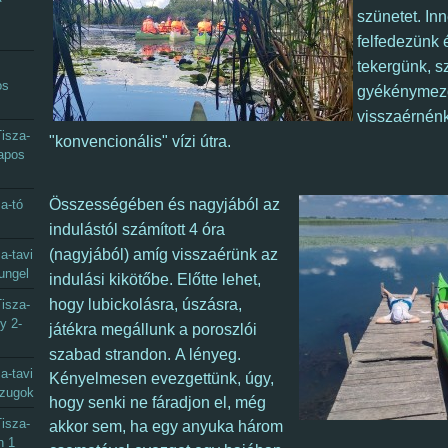
szünetet.
In
felfedezünk 
tekergünk, sz
os
gyékénymezők
visszaérnén
isza-
"konvencionális" vízi útra.
napos
Összességében és nagyjából az
a-tó
indulástól számított 4 óra
(nagyjából) amíg visszaérünk az
a-tavi
ungel
indulási kikötőbe. Előtte lehet,
hogy lubickolásra, úszásra,
isza-
y 2-
játékra megállunk a poroszlói
szabad strandon.
A lényeg.
a-tavi
K
ényelmesen evezgettünk, úgy,
gzugok
hogy senki ne fáradjon el, még
isza-
akkor sem, ha egy anyuka három
n 1