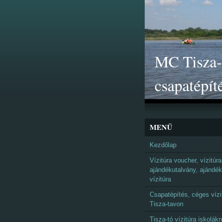
MC Tisza-t
csapatépít
MENÜ
Kezdőlap
Vízitúra voucher, vízitúra
ajándékutalvány, ajándék
vízitúra
Csapatépítés, céges vízi
Tisza-tavon
Tisza-tó vízitúra iskolák