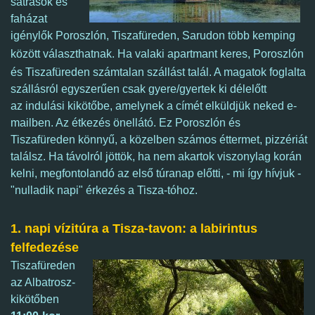
sátrasok és
faházat
igénylők Poroszlón, Tiszafüreden, Sarudon több kemping
között választhatnak
.
Ha valaki apartmant keres, Poroszlón
és Tiszafüreden számtalan szállást talál. A magatok foglalta
szállásról e
gyszerűen csak gyere/gyertek ki délelőtt
az indulási kikötőbe, amelynek a címét elküldjük neked e-
mailben. Az étkezés önellátó. Ez Poroszlón és
Tiszafüreden könnyű, a közelben számos éttermet, pizzériát
találsz.
Ha távolról jöttök, ha nem akartok viszonylag korán
kelni, megfontolandó az első túranap előtti, - mi így hívjuk -
"nulladik napi" érkezés a Tisza-tóhoz.
1. napi vízitúra a Tisza-tavon: a labirintus
felfedezése
Tiszafüreden
az Albatrosz-
kikötőben