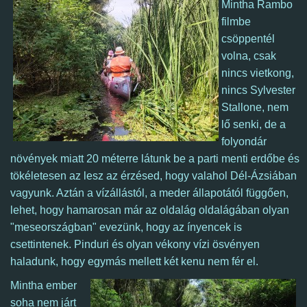
Mintha Rambo
filmbe
csöppentél
volna, csak
nincs vietkong,
nincs Sylvester
Stallone, nem
lő senki, de a
folyondár
növények miatt 20 méterre látunk be a parti menti erdőbe és
tökéletesen az lesz az érzésed, hogy valahol Dél-Ázsiában
vagyunk.
Aztán a vízállástól, a meder állapotától függően,
lehet, hogy hamarosan már az oldalág oldalágában olyan
"meseországban" evezünk, hogy az ínyencek is
csettintenek. Pinduri és olyan vékony vízi ösvényen
haladunk, hogy egymás mellett két kenu nem fér el.
Mintha ember
soha nem járt