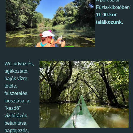
Fűzfa
-kikötőben
11:00-kor
találkozunk.
Wc, üdvözlés,
tájékoztató,
hajók vízre
tétele,
felszerelés
kiosztása, a
"kezdő"
vízitúrázók
betanítása,
naptejezés,