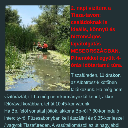
2. napi vízitúra a
Tisza-tavon:
családoknak is
ideális, könnyű és
biztonságos
lapátolgatás
MESEORSZÁGBAN.
Pihenőkkel együtt 4-
órás időtartamú túra.
Tiszafüreden,
11 órakor
,
az Albatrosz-kikötőben
találkozunk. Ha még nem
vízitúráztál, ill. ha még nem kormányoztál kenut, akkor
félórával korábban, tehát 10:45-kor várunk.
Ha Bp. felől vonattal jöttök, akkor a Bp-ről 7:30-kor induló
intercity-ről Füzesabonyban kell
át
szállni és 9.35-kor leszel
/ vagytok Tiszafüreden. A vasútállomástól az út nagyjából