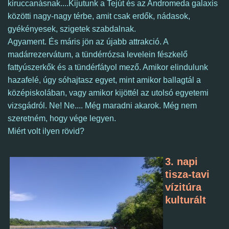
kiruccanásnak....
Kijutunk a Tejút és az Andromeda galaxis
közötti nagy-nagy térbe, amit csak erdők, nádasok,
gyékényesek, szigetek szabdalnak.
Agyament. És máris jön az újabb attrakció. A
madárrezervátum, a tündérrózsa levelein fészkelő
fattyúszerkők és a tündérfátyol mező.
Amikor elindulunk
hazafelé, úgy sóhajtasz egyet, mint amikor ballagtál a
középiskolában, vagy amikor kijöttél az utolsó egyetemi
vizsgádról.
Ne! Ne.... Még maradni akarok.
Még nem
szeretném, hogy vége legyen.
Miért volt ilyen rövid?
3. napi
tisza-tavi
vízitúra
kulturált