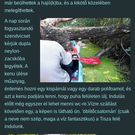
már beülhettek a hajó(k)ba, és a kikötő közelében
melegíthettek.
A nap során
fogyasztandó
szendvicset
kérjük dupla
neylon-
zacskóba
tegyétek. A
kenu ülése
műanyag,
érdemes hozni egy kispárnát vagy egy darab polifoamot, és
azt a kenu padjára tenni, hogy puha felületen ülj. Indulás
előtt még egyszer el lehet menni wc-re.
Vízre szállást
követően egy, a képen is látható ún. 'öblítőcsatornán' (csak
a neve nem szép, maga a víz fantasztikus) a Tisza felé
indulunk.