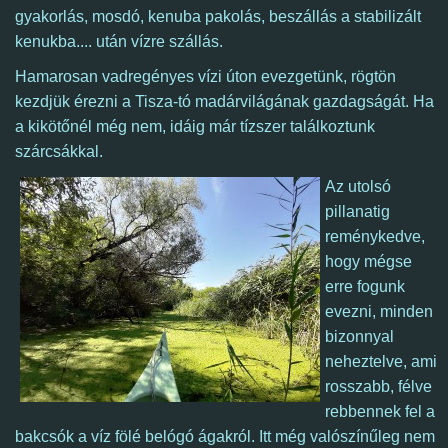
gyakorlás, mosdó, kenuba pakolás,
beszállás a stabilizált
kenukba....
után vízre szállás.
Hamarosan vadregényes vízi úton evezgetünk, rögtön
kezdjük érezni a Tisza-tó madárvilágának gazdagságát.
Ha
a kikötőnél még nem, idáig már tízszer találkoztunk
szárcsákkal.
Az utolsó
pillanatig
reménykedve,
hogy mégse
erre fogunk
evezni, minden
bizonnyal
neheztelve, ami
rosszabb, félve
rebbennek fel a
bakcsók a víz fölé belógó ágakról.
Itt még valószínűleg nem