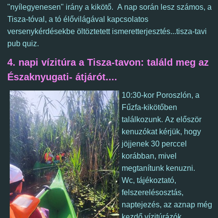
"nyílegyenesen" irány a kikötő.
A nap során lesz számos, a
Tisza-tóval, a tó élővilágával kapcsolatos
versenykérdésekbe öltöztetett ismeretterjesztés...tisza-tavi
pub quiz.
4. napi vízitúra a Tisza-tavon:
találd meg az
Északnyugati- átjárót....
10:30-kor Poroszlón, a
Fűzfa-kikötőben
t
alálkozunk.
A
z először
kenuzókat kérjük, hogy
jöjjenek 30 perccel
korábban, mivel
megtanítunk kenuzni.
Wc,
tájékoztató,
felszerelésosztás,
naptejezés, az aznap még
kezdő
vízitúrázók