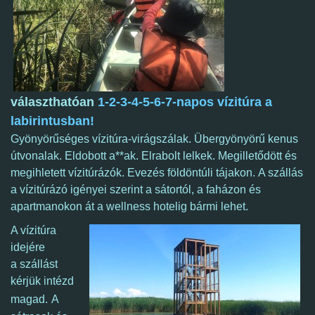
választhatóan
1-2-3-4-5-6-7-napos vízitúra a
labirintusban!
Gyönyörűséges vízitúra-virágszálak. Übergyönyörű kenus
útvonalak. Eldobott a**ak. Elrabolt lelkek. Megilletődött és
megihletett vízitúrázók. Evezés földöntúli tájakon.
A szállás
a vízitúrázó igényei szerint a sátortól, a faházon és
apartmanokon át a wellness hotelig bármi lehet.
A vízitúra
idejére
a szállást
kérjük intézd
magad.
A