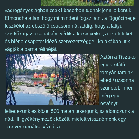
vadregényes ágban csak libasorban tudnak jönni a kenuk.
Elmondhatatlan, hogy mi mindent fogsz látni, a függőcinege
fészkétől az ebszőlő csucsoron át addig, hogy a fattyú
szerkők igazi csapatként védik a kicsinyeiket, a területüket,
és hiéna-csapatot idéző szervezettséggel, kalákában ütik-
vágják a barna rétihéját.
Aztán a Tisza-tó
egyik kilátó
tornyán tartunk
ebéd / uzsonna
szünetet.
Innen
még egy
ösvényt
felfedezünk és közel 500 métert tekergünk, szlalomozunk a
nád, ill. gyékénymezők között, mielőtt visszaérnénk egy
"konvencionális" vízi útra.