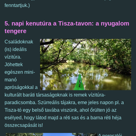
fenntartjuk.)
5. napi kenutúra a Tisza-tavon: a nyugalom
tengere
Családoknak
(is) ideális
vízitúra.
Jöhettek
egészen mini-
manó
apróságokkal a
kulturált baráti társaságoknak is remek vízitúra-
paradicsomba. Szürreális tájakra, eme jeles napon pl. a
Tisza-tó egy belső tavába viszünk, ahol őrülten jó az
esélyed, hogy látod majd a réti sas és a barna réti héja
összecsapását is!
A poroszlói