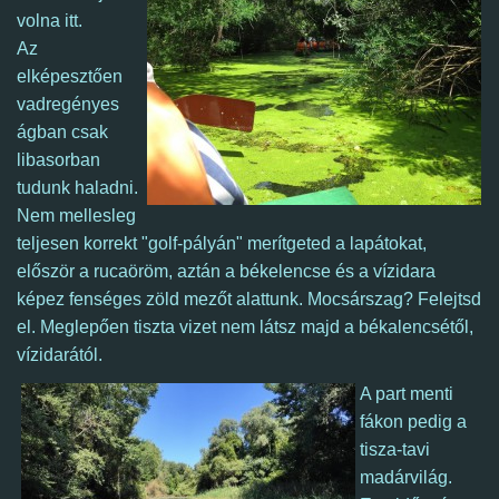
volna
itt
.
Az
elképesztően
vadregényes
ágban csak
libasorban
tudunk haladni.
Nem mellesleg
teljesen korrekt "golf-pályán" merítgeted a lapátokat,
először a rucaöröm, aztán a békelencse és a vízidara
képez fenséges zöld mezőt alattunk.
Mocsárszag? Felejtsd
el. Meglepően tiszta vizet nem látsz majd a békalencsétől,
vízidarától.
A part menti
fákon pedig a
tisza-tavi
madárvilág.