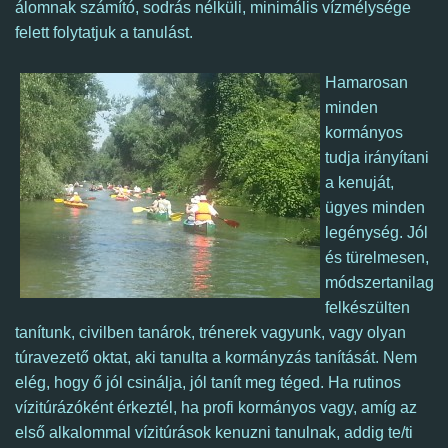
álomnak számító, sodrás nélküli, minimális vízmélysége
felett folytatjuk a tanulást.
Hamarosan
minden
kormányos
tudja irányítani
a kenuját,
ügyes minden
legénység. Jól
és türelmesen,
módszertanilag
felkészülten
tanítunk, civilben tanárok, trénerek vagyunk, vagy olyan
túravezető oktat, aki tanulta a kormányzás tanítását. Nem
elég, hogy ő jól csinálja, jól tanít meg téged. Ha rutinos
vízitúrázóként érkeztél,
ha profi kormányos vagy, amíg az
első alkalommal vízitúrások kenuzni tanulnak, addig te/ti