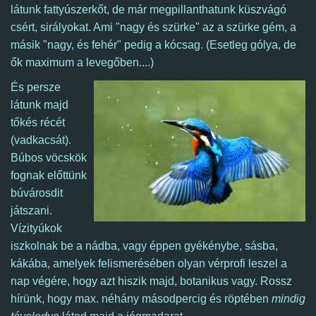
látunk fattyúszerkőt, de már megpillanthatunk küszvágó
csért, sirályokat.
Ami "nagy és szürke" az a szürke gém, a
másik "nagy, és fehér" pedig a kócsag. (Esetleg gólya, de
ők maximum a levegőben....)
És persze
látunk majd
tőkés récét
(vadkacsát).
Búbos vöcskök
fognak előttünk
búvárosdit
játszani.
Vízityúkok
iszkolnak be a nádba, vagy éppen gyékénybe, sásba,
kákába, amelyek felismerésében olyan vérprofi leszel a
nap végére, hogy azt hiszik majd, botanikus vagy.
Rossz
hírünk, hogy max. néhány másodpercig és röptében
mindig