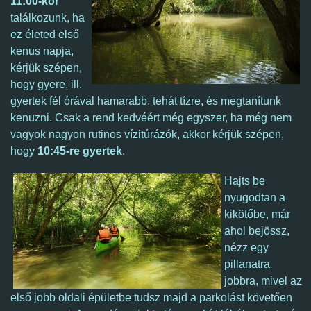
11:00-kor
találkozunk, ha
ez életed első
kenus napja,
kérjük szépen,
hogy gyere, ill.
gyertek fél órával hamarabb, tehát tízre, és megtanítunk
kenuzni. Csak a rend kedvéért még egyszer, ha még nem
vagyok nagyon rutinos vízitúrázók, akkor kérjük szépen,
hogy
10:45-re gyertek
.
Hajts be
nyugodtan a
kikötőbe, már
ahol bejössz,
nézz egy
pillanatra
jobbra, mivel az
első jobb oldali épületbe tudsz majd a parkolást követően