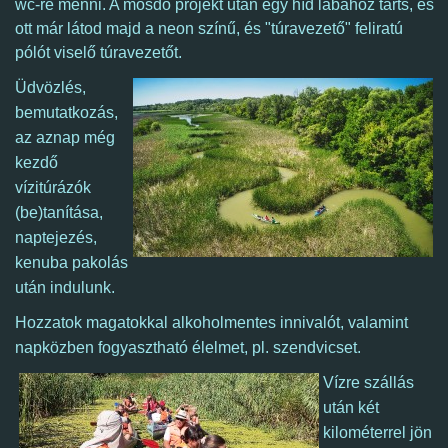
wc-re menni. A mosdó projekt után egy híd lábához tarts, és
ott már látod majd a neon színű, és "túravezető" feliratú
pólót viselő túravezetőt.
Üdvözlés,
bemutatkozás,
az aznap még
kezdő
vízitúrázók
(be)tanítása,
naptejezés,
kenuba pakolás
után indulunk.
Hozzatok magatokkal alkoholmentes innivalót, valamint
napközben fogyasztható élelmet, pl. szendvicset.
Vízre szállás
után két
kilométerrel jön