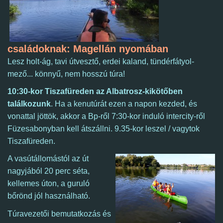
családoknak: Magellán nyomában
Lesz holt-ág, tavi útvesztő, erdei kaland, tündérfátyol-
mező... könnyű, nem hosszú túra!
10:30-kor Tiszafüreden az Albatrosz-kikötőben
találkozunk
.
Ha a kenutúrát ezen a napon kezded, és
vonattal jöttök, akkor a Bp-ről 7:30-kor induló intercity-ről
Füzesabonyban kell
át
szállni. 9.35-kor leszel / vagytok
Tiszafüreden.
A vasútállomástól az út
nagyjából 20 perc séta,
kellemes úton, a guruló
bőrönd jól használható.
Túravezetői bemutatkozás és