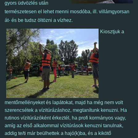
gyors üdvözlés után
természetesen el lehet menni mosdóba, ill. villámgyorsan
át- és be tudsz öltözni a vízhez.
Kiosztjuk a
mentőmellényeket és lapátokat, majd ha még nem volt
szerencsétek a vízitúrázáshoz, megtanítunk kenuzni. Ha
rutinos vízitúrázóként érkeztél,
ha profi kormányos vagy,
amíg az első alkalommal vízitúrások kenuzni tanulnak,
addig te/ti már beülhettek a hajó(k)ba, és a kikötő