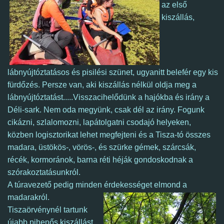
az első
kiszállás,
lábnyújtóztatásos és pisilési szünet, ugyanitt belefér egy kis
fürdőzés.
Persze van, aki kiszállás nélkül oldja meg a
lábnyújtóztatást.....
Visszacihelődünk a hajókba és irány a
Déli-sark. Nem oda megyünk, csak dél az irány.
Fogunk
cikázni, szlalomozni, lapátolgatni csodajó helyeken
,
közben logisztorikat lehet megfejteni és a Tisza-tó összes
madara, üstökös-, vörös-, és szürke gémek, szárcsák,
récék, kormoránok, barna réti héják gondoskodnak a
szórakoztatásunkról.
A túravezető pedig minden érdekességet elmond a
madarakról.
Tiszaörvénynél tartunk
újabb pihenős kiszállást,