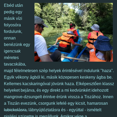
Ebéd után
pedig egy
másik vízi
folyosóra
fordulunk,
onnan
benézünk egy
igencsak
méretes
tavacskába,
majd félelmetesen szép helyek érintésével indulunk "haza".
E
gyik vékony ágból ki, másik közepesen keskeny ágba be.
Kellemes kacskaringóval jövünk haza. Elképesztően klassz
helyeket bejárva, és egy direkt a mi kedvünkért idehozott
mangrove-dzsungelt
érintve
érünk vissza a Tiszához. Innen
a Tiszán evezünk, csorgunk lefelé egy kicsit, hamarosan
lubickolásra,
lábnyújtóztatásra és - egyúttal - ismételt
pisilési szünetre is megállunk.
Amikor vége a