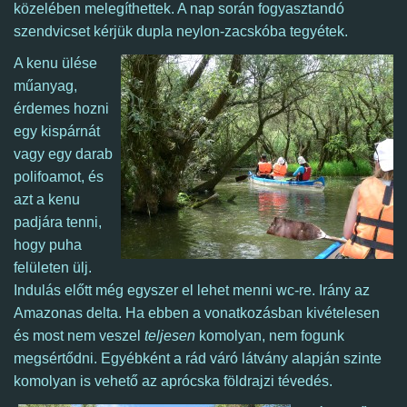
közelében melegíthettek. A nap során fogyasztandó
szendvicset kérjük dupla neylon-zacskóba tegyétek.
A kenu ülése
műanyag,
érdemes hozni
egy kispárnát
vagy egy darab
polifoamot, és
azt a kenu
padjára tenni,
hogy puha
felületen ülj.
Indulás előtt még egyszer el lehet menni wc-re.
Irány az
Amazonas delta. Ha ebben a vonatkozásban kivételesen
és most nem veszel
teljesen
komolyan, nem fogunk
megsértődni. Egyébként a rád váró látvány alapján szinte
komolyan is vehető az aprócska földrajzi tévedés.