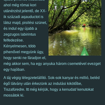
ahol még római kori
utánérzést jelentő, de XX-
ik századi aqauductot is
látsz majd, pisilési szünet,
és indul egy újabb a
zegzugos labirintus
felfedezése.
Kényelmesen, több
pihenővel megyünk úgy,
hogy senki ne fáradjon el,
még akkor sem, ha egy anyuka három csemetével evezget
egy hajóban.
A táj végig lélegzetelállító.
Sok-sok kanyar és millió, beléd
égő látvány után érkezünk az indulási kikötőbe,
Tiszafüredre. Itt még kérjük, hogy a kenudat/ kenutokat
mossátok ki.