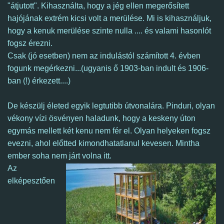
"átjutott". Kihasználta, hogy a jég ellen megerősített
hajójának extrém kicsi volt a merülése. Mi is kihasználjuk,
hogy a kenuk merülése szinte nulla .... és valami hasonlót
fogsz érezni.
Csak (jó esetben) nem az indulástól számított 4. évben
fogunk megérkezni...(ugyanis ő 1903-ban indult és 1906-
ban (!) érkezett....)
De készülj életed egyik legtutibb útvonalára.
Pinduri, olyan
vékony vízi ösvényen haladunk, hogy a keskeny úton
egymás mellett két kenu nem fér el.
Olyan helyeken fogsz
evezni, ahol előtted kimondhatatlanul kevesen. Mintha
ember soha nem járt volna
itt
.
Az
elképesztően