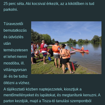
25 perc séta. Aki kocsival érkezik, az a kikötőben is tud
parkolni.
Túravezetői
bemutatkozás
és üdvözlés
után
természetesen
el lehet menni
mosdóba, ill.
villámgyorsan
át- és be tudsz
öltözni a vízhez.
A tájékoztató közben naptejezzetek, kiosztjuk a
mentőmellényeket és lapátokat, és megtanítunk kenuzni. A
parton kezdjük, majd a Tisza-tó tanulási szempontból