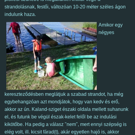
strandolásnak, festői, változóan 10-20 méter széles ágon
indulunk haza.
Amikor egy
négyes
kereszteződésben meglátjuk a szabad strandot, ha még
egybehangzóan azt mondjátok, hogy van kedv és erő,
akkor az ún. Kaland-sziget északi oldala mellett suhanunk
el,
és futunk be végül észak-kelet felől be az indulási
kikötőbe. Ha pedig a válasz "nem", mert ennyi szépség is
elég volt, ill. kicsit fárad(t), akár egyetlen hajó is, akkor