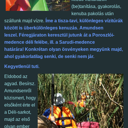
(be)tanítása, gyakorolás,
kenuba pakolás után
szállunk majd vízre.
Íme a tisza-tavi, különleges vízitúrák
között is überkülönleges kenuzás. Amundsen
leszel. Féregjáraton keresztül jutunk át a Poroszlói-
medence déli felébe, ill. a Sarudi-medence
határára!
Konkrétan olyan ösvényeken megyünk majd,
ahol gyakorlatilag senki, de senki nem jár.
Kegyetlenül tuti.
Eldobod az
agyad. Besírsz.
Amundsenről
közismert, hogy
elsőként érte el
a Déli-sarkot,
majd az első
olyan ember