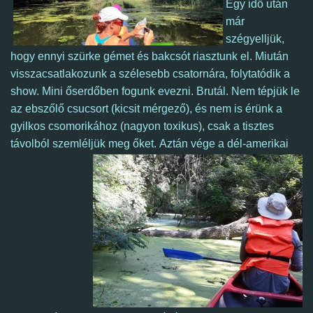
Egy idő után
már
szégyelljük,
hogy ennyi szürke gémet és bakcsót riasztunk el. Miután
visszacsatlakozunk a szélesebb csatornára,
folytatódik a
show. Mini őserdőben fogunk evezni. Brutál. Nem tépjük le
az ebszőlő csucsort (kicsit mérgező), és nem is érünk a
gyilkos csomorikához (nagyon toxikus), csak a tisztes
távolból szemléljük meg őket.
Aztán vége a dél-amerikai