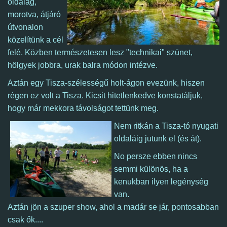
oldalág,
morotva, átjáró
útvonalon
közelítünk a cél
felé. Közben természetesen lesz "technikai" szünet,
hölgyek jobbra, urak balra módon intézve.
Aztán egy Tisza-szélességű holt-ágon evezünk, hiszen
régen ez volt a Tisza. K
icsit hitetlenkedve konstatáljuk,
hogy már mekkora távolságot tettünk meg.
Nem ritkán a Tisza-tó nyugati
oldaláig jutunk el (és át).
No persze ebben nincs
semmi különös, ha a
kenukban ilyen legénység
van.
Aztán jön a szuper show, ahol a madár se jár, pontosabban
csak ők....