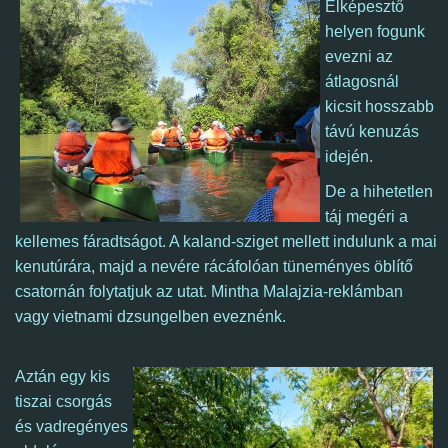
Elképesztő
helyen fogunk
evezni az
átlagosnál
kicsit hosszabb
távú kenuzás
idején.
De a hihetetlen
táj megéri a
kellemes fáradtságot. A kaland-sziget mellett indulunk a mai
kenutúrára, majd a nevére rácáfolóan tüneményes öblítő
csatornán folytatjuk az utat. Mintha Malajzia-reklámban
vagy vietnami dzsungelben eveznénk.
Aztán egy kis
tiszai csorgás
és vadregényes