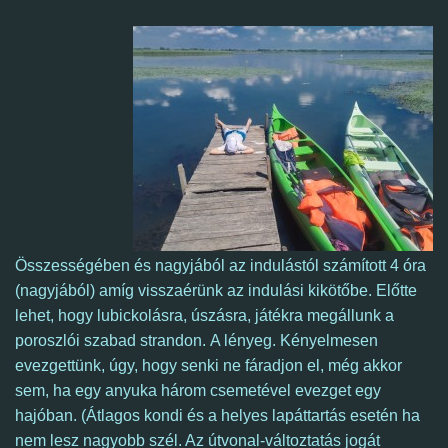
Összességében és nagyjából az indulástól számított 4 óra
(nagyjából) amíg visszaérünk az indulási kikötőbe. Előtte
lehet, hogy lubickolásra, úszásra, játékra megállunk a
poroszlói szabad strandon.
A lényeg. K
ényelmesen
evezgettünk, úgy, hogy senki ne fáradjon el, még akkor
sem, ha egy anyuka három csemetével evezget egy
hajóban. (Átlagos kondi és a helyes lapáttartás esetén ha
nem lesz nagyobb szél. Az útvonal-változtatás jogát