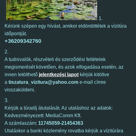
1.
Kérünk szépen egy hívást, amikor eldöntöttétek a vízitúra
időpontját.
+36209342760
2.
A tudnivalók, részvételi és szerződési feltételek
megismerését követően, és azok elfogadása esetén, az
innen letölthető
jelentkezési lapot
kérjük kitöltve
a
tiszatura_vizitura@yahoo.com
e-mail címre
visszaküldeni.
3.
Kérjük a
túradíj átutalását. Az utaláshoz az adatok:
Kedvezményezett: MediaComm Kft.
A számlaszám:
11745059-21454363
Utaláskor a banki közlemény rovatba kérjük a vízitúrára