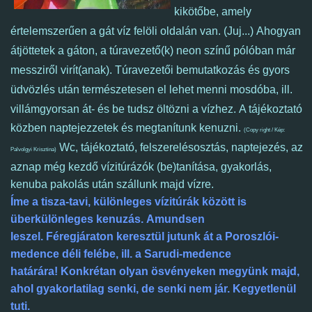
kikötőbe, amely
értelemszerűen a gát víz felöli oldalán van. (Juj...) Ahogyan
átjöttetek a gáton, a túravezető(k) neon színű pólóban már
messziről virít(anak). Túravezetői bemutatkozás és gyors
üdvözlés után természetesen el lehet menni mosdóba, ill.
villámgyorsan át- és be tudsz öltözni a vízhez.
A tájékoztató
közben naptejezzetek és megtanítunk kenuzni.
(Copy right / Kép:
Wc,
tájékoztató, felszerelésosztás, naptejezés, az
Palvolgyi Krisztina)
aznap még kezdő
vízitúrázók (be)tanítása, gyakorlás,
kenuba pakolás után szállunk majd vízre.
Íme a tisza-tavi, különleges vízitúrák között is
überkülönleges kenuzás. Amundsen
leszel.
Féregjáraton keresztül jutunk át a Poroszlói-
medence déli felébe, ill. a Sarudi-medence
határára!
Konkrétan olyan ösvényeken megyünk majd,
ahol gyakorlatilag senki, de senki nem jár.
Kegyetlenül
tuti.