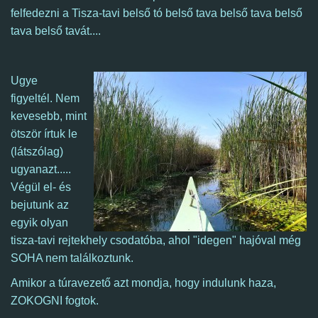
felfedezni a Tisza-tavi belső tó belső tava belső tava belső
tava belső tavát....
Ugye
figyeltél.
Nem
kevesebb, mint
ötször írtuk le
(látszólag)
ugyanazt.....
Végül el- és
bejutunk az
egyik olyan
tisza-tavi rejtekhely csodatóba, ahol "idegen" hajóval még
SOHA nem találkoztunk.
Amikor a túravezető azt mondja, hogy indulunk haza,
ZOKOGNI fogtok.