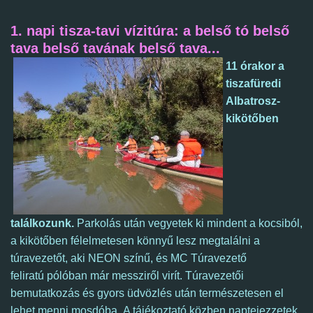
1. napi tisza-tavi vízitúra: a belső tó belső
tava belső tavának belső tava...
11 órakor a
tiszafüredi
Albatrosz-
kikötőben
találkozunk.
Parkolás után vegyetek ki mindent a kocsiból,
a kikötőben félelmetesen könnyű lesz megtalálni a
túravezetőt, aki NEON színű, és
MC Túravezető
feliratú pólóban már messziről virít. Túravezetői
bemutatkozás és gyors üdvözlés után természetesen el
lehet menni mosdóba. A tájékoztató közben naptejezzetek,