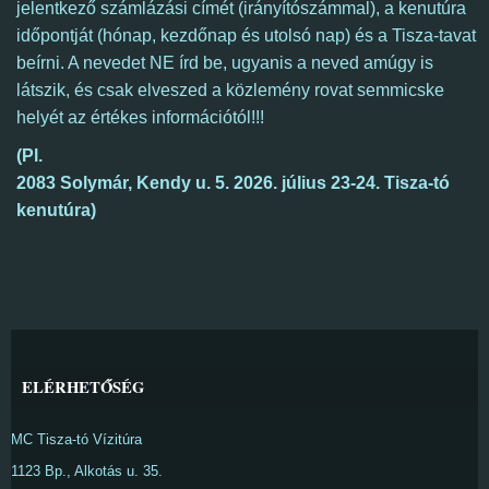
jelentkező számlázási címét (irányítószámmal), a kenutúra
időpontját (hónap, kezdőnap és utolsó nap) és a Tisza-tavat
beírni. A nevedet NE írd be, ugyanis a neved amúgy is
látszik, és csak elveszed a közlemény rovat semmicske
helyét az értékes információtól!!!
(Pl.
2083 Solymár,
Kendy u. 5.
2026. július 23-24. Tisza-tó
kenutúra)
ELÉRHETŐSÉG
MC Tisza-tó Vízitúra
1123 Bp., Alkotás u. 35.