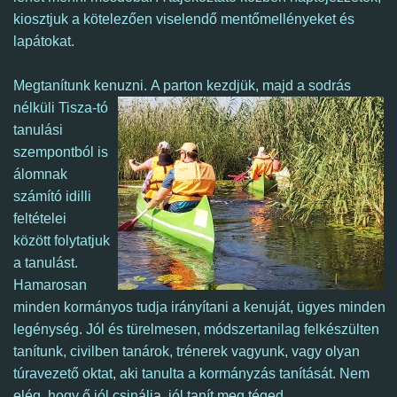
kiosztjuk a kötelezően viselendő mentőmellényeket és
lapátokat.
Megtanítunk kenuzni.
A parton kezdjük, majd a sodrás
nélküli Tisza-tó
tanulási
szempontból is
álomnak
számító idilli
feltételei
között folytatjuk
a tanulást.
Hamarosan
minden kormányos tudja irányítani a kenuját, ügyes minden
legénység. Jól és türelmesen, módszertanilag felkészülten
tanítunk, civilben tanárok, trénerek vagyunk, vagy olyan
túravezető oktat, aki tanulta a kormányzás tanítását. Nem
elég, hogy ő jól csinálja, jól tanít meg téged.