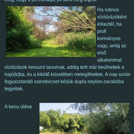
Ha rutinos
vízitúrázóként
érkeztél,
ha
profi
kormányos
vagy,
amíg az
első
alkalommal
vízitúrások kenuzni tanulnak, addig te/ti már beülhettek a
hajó(k)ba, és a kikötő közelében melegíthettek. A nap során
fogyasztandó szendvicset kérjük dupla neylon-zacskóba
tegyétek.
A kenu ülése