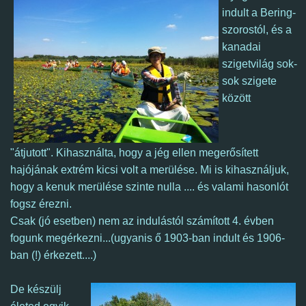
indult a Bering-
szorostól, és a
kanadai
szigetvilág sok-
sok szigete
között
"átjutott". Kihasználta, hogy a jég ellen megerősített
hajójának extrém kicsi volt a merülése. Mi is kihasználjuk,
hogy a kenuk merülése szinte nulla .... és valami hasonlót
fogsz érezni.
Csak (jó esetben) nem az indulástól számított 4. évben
fogunk megérkezni...(ugyanis ő 1903-ban indult és 1906-
ban (!) érkezett....)
De készülj