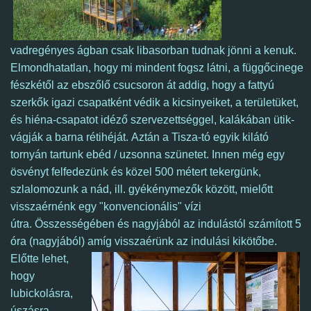
vadregényes ágban csak libasorban tudnak jönni a kenuk.
Elmondhatatlan, hogy mi mindent fogsz látni, a függőcinege
fészkétől az ebszőlő csucsoron át addig, hogy a fattyú
szerkők igazi csapatként védik a kicsinyeiket, a területüket,
és hiéna-csapatot idéző szervezettséggel, kalákában ütik-
vágják a barna rétihéját. Aztán a Tisza-tó egyik kilátó
tornyán tartunk ebéd / uzsonna szünetet.
Innen még egy
ösvényt felfedezünk és közel 500 métert tekergünk,
szlalomozunk a nád, ill. gyékénymezők között, mielőtt
visszaérnénk egy "konvencionális" vízi
útra. Összességében és nagyjából az indulástól számított 5
óra (nagyjából) amíg visszaérünk az indulási kikötőbe.
Előtte lehet,
hogy
lubickolásra,
úszásra,