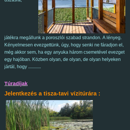
játékra megállunk a poroszlói szabad strandon.
A lényeg.
K
ényelmesen evezgettünk, úgy, hogy senki ne fáradjon el,
még akkor sem, ha egy anyuka három csemetével evezget
egy hajóban. Közben olyan, de olyan, de olyan helyeken
jártál, hogy ...........
Túradíjak
Jelentkezés a tisza-tavi vízitúrára :