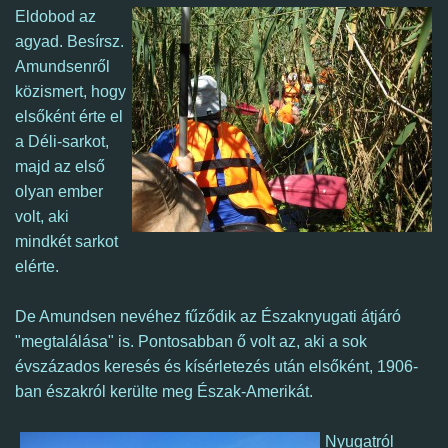
Eldobod az
agyad. Besírsz.
Amundsenről
közismert, hogy
elsőként érte el
a Déli-sarkot,
majd az első
olyan ember
volt, aki
mindkét sarkot
elérte.
De Amundsen nevéhez fűződik az Északnyugati átjáró
"megtalálása" is.
Pontosabban ő volt az, aki a sok
évszázados keresés és kísérletezés után elsőként, 1906-
ban északról kerülte meg Észak-Amerikát.
Nyugatról