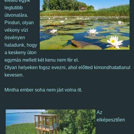
életed egyik
legtutibb
útvonalára.
Pinduri, olyan
vékony vízi
ösvényen
haladunk, hogy
a keskeny úton
egymás mellett két kenu nem fér el.
Olyan helyeken fogsz evezni, ahol előtted kimondhatatlanul
kevesen.
Mintha ember soha nem járt volna
itt
.
Az
elképesztően