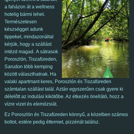
a faházon át a wellness
hotelig bármi lehet.
Természetesen
készséggel adunk
tippeket, mindazonáltal
kérjük, hogy a
szállást
intézd magad.
A sátrasok
Poroszlón, Tiszafüreden,
Sarudon több kemping
között választhatnak.
Ha
valaki apartmant keres, Poroszlón és Tiszafüreden
számtalan szállást talál. Aztán
egyszerűen csak gyere ki
délelőtt az indulási kikötőbe. Az étkezés önellátó, hozz a
vízre vizet és elemózsiát.
Ez Poroszlón és Tiszafüreden könnyű, a közelben számos
boltot, estére pedig éttermet, pizzériát találsz.