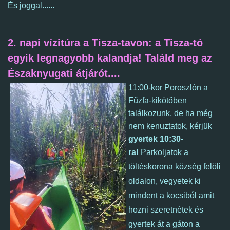
És joggal......
2. napi vízitúra a Tisza-tavon:
a Tisza-tó
egyik legnagyobb kalandja! Találd meg az
Északnyugati átjárót....
11:00-kor Poroszlón a
Fűzfa-kikötőben
találkozunk, de ha még
nem kenuztatok, kérjük
gyertek 10:30-
ra!
Parkoljatok a
töltéskorona község felöli
oldalon, vegyetek ki
mindent a kocsiból amit
hozni szeretnétek és
gyertek át a gáton a