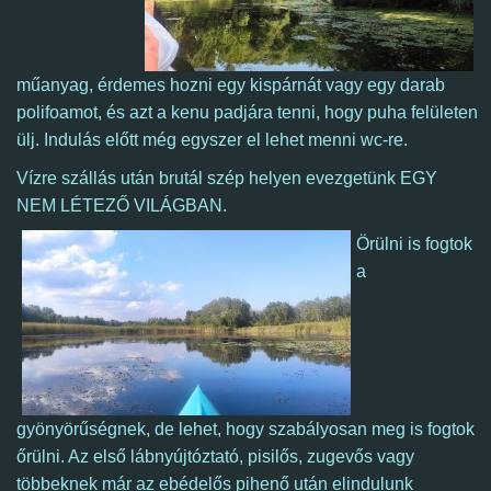
műanyag, érdemes hozni egy kispárnát vagy egy darab
polifoamot, és azt a kenu padjára tenni, hogy puha felületen
ülj. Indulás előtt még egyszer el lehet menni wc-re.
Vízre szállás után brutál szép helyen evezgetünk EGY
NEM LÉTEZŐ VILÁGBAN.
Örülni is fogtok
a
gyönyörűségnek, de lehet, hogy szabályosan meg is fogtok
őrülni. Az első lábnyújtóztató, pisilős, zugevős vagy
többeknek már az ebédelős pihenő után elindulunk