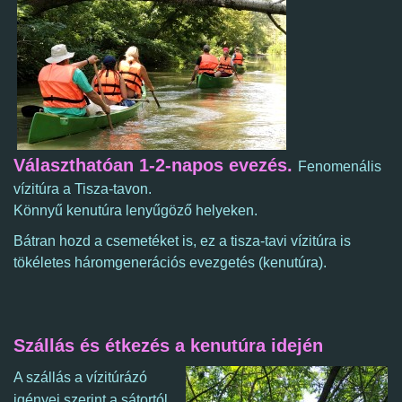
Választhatóan 1-2-napos evezés.
Fenomenális
vízitúra a Tisza-tavon.
Könnyű kenutúra lenyűgöző helyeken.
Bátran hozd a csemetéket is, ez a tisza-tavi vízitúra is
tökéletes háromgenerációs evezgetés (kenutúra).
Szállás és étkezés a kenutúra idején
A szállás a vízitúrázó
igényei szerint a sátortól,