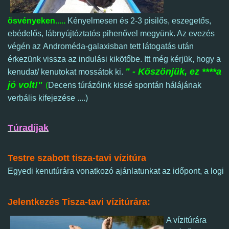
ösvényeken.....
Kényelmesen és 2-3 pisilős, eszegetős,
ebédelős, lábnyújtóztatós pihenővel megyünk. Az evezés
végén az
Androméda-galaxisban tett látogatás után
érkezünk vissza az indulási kikötőbe. Itt még kérjük, hogy a
" - Köszönjük, ez ****a
kenudat/ kenutokat mossátok ki.
jó volt!"
(
Decens túrázóink kissé spontán hálájának
verbális kifejezése ....)
Túradíjak
Testre szabott tisza-tavi vízitúra 
Egyedi kenutúrára vonatkozó ajánlatunkat az időpont, a logis
Jelentkezés Tisza-tavi vízitúrára:
A vízitúrára