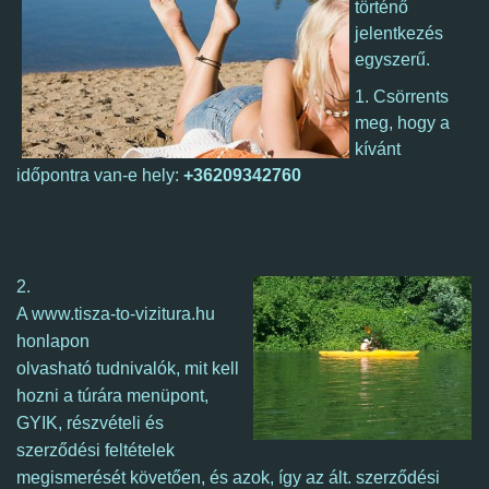
történő
jelentkezés
egyszerű.
1. Csörrents
meg, hogy a
kívánt
időpontra van-e hely:
+36209342760
2.
A www.tisza-to-vizitura.hu
honlapon
olvasható tudnivalók, mit kell
hozni a túrára menüpont,
GYIK, részvételi és
szerződési feltételek
megismerését követően, és azok, így
az ált. szerződési