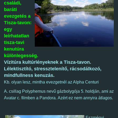
családi,
baráti
evezgetés a
Tisza-tavon:
egy
leírhatatlan
t
isza-tavi
kenutúra
különlegesség.
Vízitúra kultúrlényeknek a Tisza-tavon.
Lélektisztító, stressztelenítő, rácsodálkozó,
mindfullness kenuzás.
Kb. olyan lesz, mintha evezgetnél az Alpha Centuri
A. csillag Polyphemus nevű gázbolygója 5. holdján, ami az
Avatar c. filmben a Pandora. Azért ez nem annyira átlagos.
Eszményi