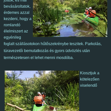
jöttök, és már
bevásároltatok,
é
rdemes azzal
kezdeni, hogy a
romlandó
élelmiszert az
egyénileg
foglalt szállásotokon hűtőszekrénybe teszitek.
Parkolás,
túravezetői bemutatkozás és gyors üdvözlés után
természetesen el lehet menni mosdóba.
Kiosztjuk a
kötelezően
viselendő