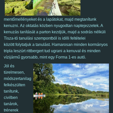
mentőmellényeket és a lapátokat, majd megtanítunk
kenuzni. Az oktatás közben nyugodtan naptejezzetek. A
kenuzás tanítását a parton kezdjük, majd a sodrás nélküli
Tisza-tó tanulási szempontból is idilli feltételei
között folytatjuk a tanulást.
​
Hamarosan minden kormányos
tripla leszúrt rittbergert tud ugrani a kenuval és minden
vízijármű gyorsabb, mint egy Forma 1-es autó.
Jól és
türelmesen,
módszertanilag
felkészülten
tanítunk,
civilben
tanárok,
trénerek