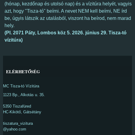
(hónap, kezdőnap és utolsó nap) és a vízitúra helyét, vagyis
azt, hogy "Tisza-tó" beírni. A nevet NEM kell beírni, NE írd
be, úgyis látszik az utalásból, viszont ha beírod, nem marad
hely.
(Pl.
2071 Páty,
Lombos köz 5.
2026. június 29. Tisza-tó
vízitúra)
ELÉRHETŐSÉG
MC Tisza-tó Vízitúra
1123 Bp., Alkotás u. 35.
5350 Tiszafüred
HC-Kikötő, Gátsétány
tiszatura_vizitura
@yahoo.com