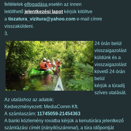
feltételek
elfogadása
esetén az innen
letölthető
jelentkezési lapot
kérjük kitöltve
a
tiszatura_vizitura@yahoo.com
e-mail címre
visszaküldeni.
3.
24 órán belül
visszaigazolást
küldünk és a
visszaigazolást
követő 24 órán
belül
kérjük a túradíj
szíves utalását.
Az utaláshoz az adatok:
Kedvezményezett: MediaComm Kft.
A számlaszám:
11745059-21454363
A banki közlemény rovatba kérjük a kenutúrára jelentkező
számlázási címét (
irányítószámmal
), a túra időpontját