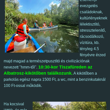
evezgetés
családoknak,
kultúrlényeknek
lélektisztító,
stressztelenítő,
rácsodálkozó,
vízitúra, kb.
tényleg 4.5
fényévre érzed
majd magad a természetpusztító és civilizációnak
10:30-kor Tiszafüreden az
nevezett "hmm-től".
Albatrosz-kikötőben találkozunk.
A kikötőben a
parkolás egész napra 1500 Ft, a wc, mint a benzinkutaknál
100 Ft-ossal működik.
Ha kocsival