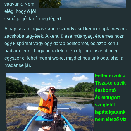
vagyunk. Nem
elég, hogy ő jól
csinálja, jól tanít meg téged.
A nap során fogyasztandó szendvicset kérjük dupla neylon-
zacskóba tegyétek. A kenu ülése műanyag, érdemes hozni
egy kispárnát vagy egy darab polifoamot, és azt a kenu
padjára tenni, hogy puha felületen ülj.
Indulás előtt még
egyszer el lehet menni wc-re, majd
elindulunk oda, ahol a
madár se jár.
Felfedezzük a
Tisza-tó egyik
észbontó
és eldugott
szegletét,
lapátolgatunk
nem létező vízi