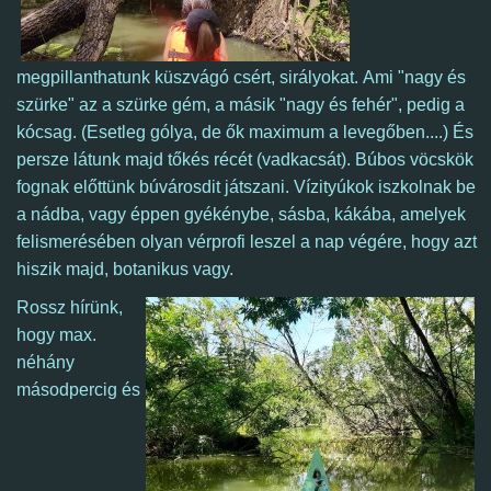
megpillanthatunk küszvágó csért, sirályokat.
Ami "nagy és
szürke" az a szürke gém, a másik "nagy és fehér", pedig a
kócsag. (Esetleg gólya, de ők maximum a levegőben....)
És
persze látunk majd tőkés récét (vadkacsát). Búbos vöcskök
fognak előttünk búvárosdit játszani. Vízityúkok iszkolnak be
a nádba, vagy éppen gyékénybe, sásba, kákába, amelyek
felismerésében olyan vérprofi leszel a nap végére, hogy azt
hiszik majd, botanikus vagy.
Rossz hírünk,
hogy max.
néhány
másodpercig és