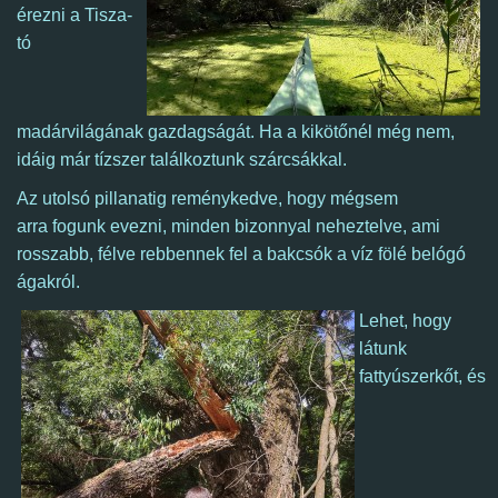
érezni a Tisza-
tó
madárvilágának gazdagságát.
Ha a kikötőnél még nem,
idáig már tízszer találkoztunk szárcsákkal.
Az utolsó pillanatig reménykedve, hogy mégsem
arra fogunk evezni, minden bizonnyal neheztelve, ami
rosszabb, félve rebbennek fel a bakcsók a víz fölé belógó
ágakról.
Lehet, hogy
látunk
fattyúszerkőt, és