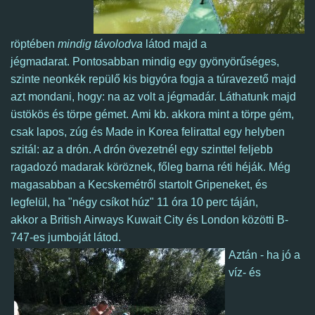
röptében
mindig távolodva
látod majd a
jégmadarat.
Pontosabban mindig egy gyönyörűséges,
szinte neonkék repülő kis bigyóra fogja a túravezető majd
azt mondani, hogy: na az volt a jégmadár.
Láthatunk majd
üstökös és törpe gémet.
Ami kb. akkora mint a törpe gém,
csak lapos, zúg és Made in Korea felirattal egy helyben
szitál: az a drón. A drón övezetnél egy szinttel feljebb
ragadozó madarak köröznek, főleg barna réti héják.
Még
magasabban a Kecskemétről startolt Gripeneket, és
legfelül, ha "négy csíkot húz" 11 óra 10 perc táján,
akkor a
British Airways Kuwait City és London közötti B-
747-es jumboját látod.
Aztán - ha jó a
víz- és