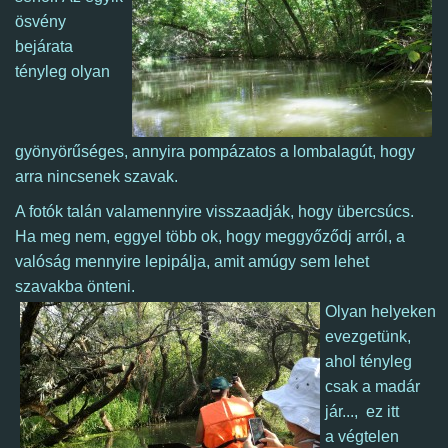
ösvény
bejárata
tényleg olyan
gyönyörűséges, annyira pompázatos a lombalagút, hogy
arra nincsenek szavak.
A fotók talán valamennyire visszaadják, hogy übercsúcs.
Ha meg nem, eggyel több ok, hogy meggyőződj arról, a
valóság mennyire lepipálja, amit amúgy sem lehet
szavakba önteni.
Olyan helyeken
evezgetünk,
ahol tényleg
csak a madár
jár...,
ez itt
a
végtelen