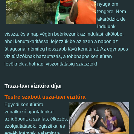
nyugalom
tengere.
Nem
akaródzik, de
indulunk
vissza, és a nap végén beérkezünk az indulási kikötőbe,
ahol k
enutakarítással fejezzük be az ezen a napon az
átlagosnál némileg hosszabb távú kenutúrát.
Az egynapos
vízitúrázóknak hazautazás, a többnapos kenutúrán
lévőknek a holnapi viszontlátásig sziasztok!
Tisza-tavi vízitúra díjai
Testre szabott tisza-tavi vízitúra
Egyedi kenutúrára
vonatkozó ajánlatunkat
az időpont, a szállás, étkezés,
szolgáltatások, logisztikai és
egyéb igények, valamint a