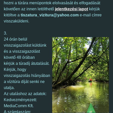
hozni a túrára menüpontok elolvasását és elfogadását
követően az innen letölthető
jelentkezési lapot
kérjük
kitöltve a
tiszatura_vizitura@yahoo.com
e-mail címre
visszaküldeni.
3.
24 órán belül
visszaigazolást küldünk
és a visszaigazolást
követő 48 órában
kérjük a túradíj átutalását.
Kérjük, hogy
visszaigazolás hiányában
a vízitúra díját senki ne
utalja.
Az utaláshoz az adatok:
Kedvezményezett:
MediaComm Kft.
A számlaszám: