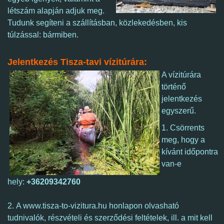
létszám alapján adjuk meg.
Tudunk segíteni a szállításban, közlekedésben, kis
túlzással: bármiben.
Jelentkezés Tisza-tavi vízitúrára:
A vízitúrára
történő
jelentkezés
egyszerű.
1. Csörrents
meg, hogy a
kívánt időpontra
van-e
hely:
+36209342760
2. A www.tisza-to-vizitura.hu honlapon olvasható
tudnivalók, részvételi és szerződési feltételek, ill. a mit kell