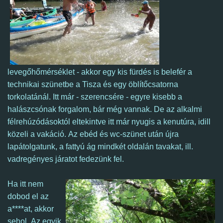
levegőhőmérséklet - akkor egy kis fürdés is belefér a
technikai szünetbe a Tisza és egy öblítőcsatorna
torkolatánál.
Itt már - szerencsére - egyre kisebb a
halászcsónak forgalom, bár még vannak. De az alkalmi
félrehúzódásoktól eltekintve itt már nyugis a kenutúra, i
dill
közeli a vakáció.
Az ebéd és wc-szünet után újra
lapátolgatunk, a fattyú ág mindkét oldalán tavakat, ill.
vadregényes járatot fedezünk fel.
Ha itt nem
dobod el az
a****at, akkor
sehol.
Az egyik