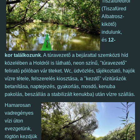
Tiszafüredről
(Tiszafüred
Albatrosz-
kikötő)
indulunk,
és
12-
kor találkozunk
. A túravezető a bejárattal szemközti híd
közelében a Holdról is látható, neon színű, "túravezető"
feliratú pólóban vár titeket. W
c, üdvözlés, tájékoztató, hajók
vízre tétele, felszerelés kiosztása, a "kezdő" vízitúrázók
betanítása, naptejezés, gyakorlás, mosdó, kenuba
pakolás,
beszállás a stabilizált kenukba)
után vízre szállás.
Hamarosan
vadregényes
vízi úton
evezgetünk,
rögtön kezdjük