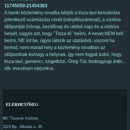
11745059-21454363
A banki közlemény rovatba kérjük a tisza-tavi kenutúrára
jelentkező számlázási címét (
irányítószámmal
), a vízitúra
időpontját (hónap, kezdőnap és utolsó nap) és a vízitúra
helyét, vagyis azt, hogy "Tisza-tó" beírni. A nevet NEM kell
beírni, NE írd be, úgyis látszik az utalásból, viszont ha
beírod, nem marad hely a közlemény rovatban az
időpontnak és/vagy a helynek, így nem fogjuk tudni, hogy
tisza-tavi, gemenci, szigetközi, Öreg-Túr, bodrogzugi ártér...
stb. evezésen várjunk-e.
ELÉRHETŐSÉG
MC Tisza-tó Vízitúra
1123 Bp., Alkotás u. 35.