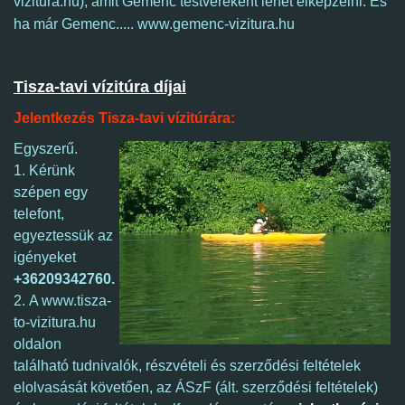
vizitura.hu), amit Gemenc testvéreként lehet elképzelni.
És
ha már Gemenc..... www.gemenc-vizitura.hu
Tisza-tavi vízitúra díjai
Jelentkezés Tisza-tavi vízitúrára:
Egyszerű.
1. Kérünk
szépen egy
telefont,
egyeztessük az
igényeket
+36209342760.
2. A www.tisza-
to-vizitura.hu
oldalon
található tudnivalók, részvételi és szerződési feltételek
elolvasását követően, az ÁSzF (ált. szerződési feltételek)