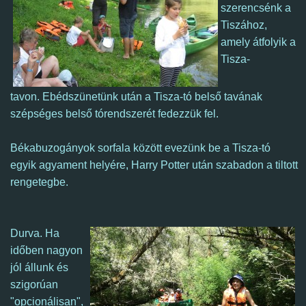
szerencsénk
a
Tiszához,
amely átfolyik a
Tisza-
tavon. Ebédszünetünk után a Tisza-tó belső tavának
szépséges belső tórendszerét fedezzük fel.
Békabuzogányok sorfala között evezünk be a Tisza-tó
egyik agyament helyére, Harry Potter után szabadon a tiltott
rengetegbe.
Durva. Ha
időben nagyon
jól állunk és
szigorúan
"opcionálisan",