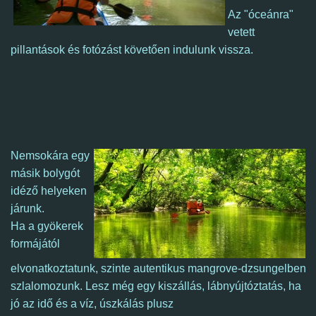
Az "óceánra"
vetett
pillantások és fotózást követően indulunk vissza.
Nemsokára egy
másik bolygót
idéző helyeken
járunk.
Ha a gyökerek
formájától
elvonatkoztatunk, szinte autentikus mangrove-dzsungelben
szlalomozunk.
Lesz még egy
kiszállás, lábnyújtóztatás, ha
jó az idő és a víz, úszkálás plusz