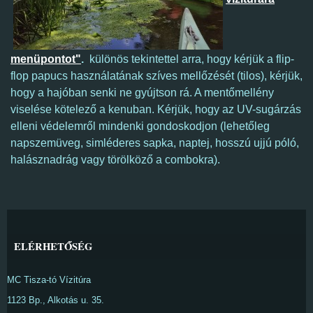
menüpontot"
.
különös tekintettel arra, hogy kérjük a flip-
flop papucs használatának szíves mellőzését (tilos), kérjük,
hogy a hajóban senki ne gyújtson rá. A mentőmellény
viselése kötelező a kenuban. Kérjük, hogy az UV-sugárzás
elleni védelemről mindenki gondoskodjon (lehetőleg
napszemüveg, simléderes sapka, naptej, hosszú ujjú póló,
halásznadrág vagy törölköző a combokra).
ELÉRHETŐSÉG
MC Tisza-tó Vízitúra
1123 Bp., Alkotás u. 35.