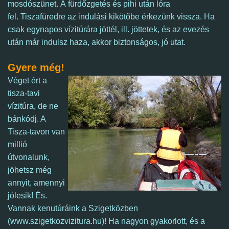
mosdószünet.
A fürdőzgetés és pihi után lóra
fel.
Tiszafüredre az indulási kikötőbe érkezünk vissza.
Ha
csak egynapos vízitúrára jöttél, ill. jöttetek, és
az evezés
után már indulsz haza, akkor biztonságos, jó utat.
Gyere még!
Véget ért a
tisza-tavi
vízitúra, de ne
bánkódj. A
Tisza-tavon van
millió
útvonalunk,
jöhetsz még
annyit, amennyi
jólesik! És.
Vannak kenutúráink a Szigetközben
(www.szigetkozvizitura.hu)! Ha nagyon gyakorlott, és a