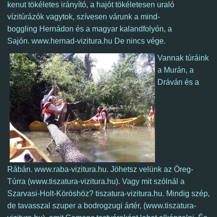
kenut tökéletes irányító, a hajót tökéletesen uraló
vízitúrázók vagytok, szívesen várunk a mind-
boggling Hernádon és a magyar kalandfolyón, a
Sajón.
www.hernad-vizitura.hu
De nincs vége.
Vannak túráink
a Murán, a
Dráván és a
Rábán. www.raba-vizitura.hu. Jöhetsz velünk az Öreg-
Túrra (www.tiszatura-vizitura.hu).
Vagy mit szólnál a
Szarvasi-Holt-Köröshöz? tiszatura-vizitura.hu.
Mindig szép,
de tavasszal szuper a bodrogzugi ártér, (www.tiszatura-