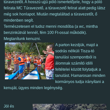
túravezetőt. A hosszú ujjú póló ismertetőjele, hogy a póló
felirata MC Túravezető, a túravezető felirat alatt pedig látsz
még sok honlapot. Miután megtaláltad a túravezetőt, ő
mindenben segít.
Természetesen el tudsz menni mosdóba (a wc, mintha
benzinkútnál lennél, fém 100 Ft-ossal működik).
Megtanítunk kenuzni.
A parton kezdjük, majd a
sodrás nélküli Tisza-tó
tanulási szempontból is
álomnak számító idilli
feltételei között folytatjuk a
tanulást. Hamarosan minden
kormányos tudja irányítani a
kenuját, ügyes minden legénység.
Jól és