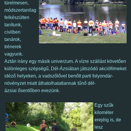
türelmesen,
módszertanilag
felkészülten
tanítunk,
civilben
tanárok,
trénerek
vagyunk.
Aztán irány egy másik univerzum. A vízre szállást követően
különleges szépségű, Dél-Ázsiában játszódó akciófilmeket
idéző helyeken, a vadszőlővel benőtt parti folyondár-
növényzet miatt áthatolhatatlannak tűnő dél-
ázsiai őserdőben evezünk.
Egy szűk
kilométer
erejéig is, de
l
esz