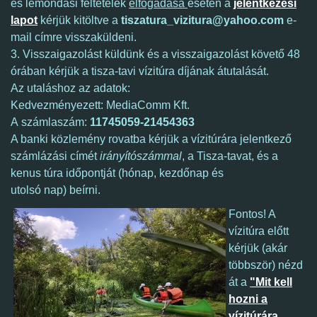
és lemondási feltételek
elfogadása
esetén a
jelentkezési
lapot
kérjük kitöltve a
tiszatura_vizitura@yahoo.com
e-
mail címre visszaküldeni.
3. Visszaigazolást küldünk és a visszaigazolást követő 48
órában kérjük a tisza-tavi vízitúra díjának átutalását.
Az utaláshoz az adatok:
Kedvezményezett: MediaComm Kft.
A számlaszám:
11745059-21454363
A banki közlemény rovatba kérjük a vízitúrára jelentkező
számlázási címét
irányítószámmal
, a Tisza-tavat, és a
kenus túra időpontját (hónap, kezdőnap és
utolsó nap) beírni.
Fontos! A
vízitúra előtt
kérjük (akár
többször) nézd
át a
"Mit kell
hozni a
vízitúrára