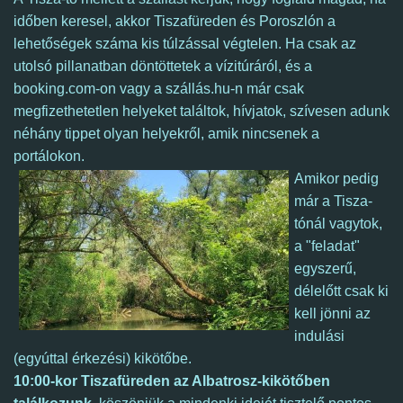
időben keresel, akkor Tiszafüreden és Poroszlón a
lehetőségek száma kis túlzással végtelen. Ha csak az
utolsó pillanatban döntöttetek a vízitúráról, és a
booking.com-on vagy a szállás.hu-n már csak
megfizethetetlen helyeket találtok, hívjatok, szívesen adunk
néhány tippet olyan helyekről, amik nincsenek a
portálokon.
A
mikor pedig
már a Tisza-
tónál vagytok,
a "feladat"
egyszerű,
délelőtt
csak
ki
kell jönni az
indulási
(egyúttal érkezési) kikötőbe.
10:00-kor Tiszafüreden az Albatrosz-kikötőben