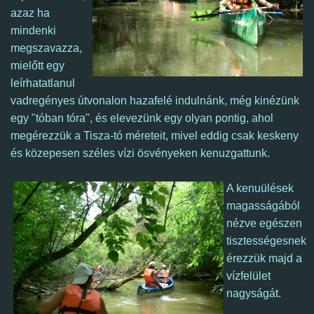
azaz ha
mindenki
megszavazza,
mielőtt egy
leírhatatlanul
vadregényes útvonalon hazafelé indulnánk, még kinézünk
egy "tóban tóra", és elevezünk egy olyan pontig, ahol
megérezzük a Tisza-tó méreteit, mivel eddig csak keskeny
és közepesen széles vízi ösvényeken kenuzgattunk.
A kenuülések
magasságából
nézve egészen
tisztességesnek
érezzük majd a
vízfelület
nagyságát.