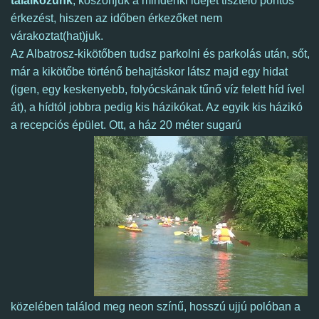
találkozunk
, köszönjük a mindenki idejét tisztelő pontos
érkezést, hiszen az időben érkezőket nem
várakoztat(hat)juk.
Az Albatrosz-kikötőben tudsz parkolni és parkolás után, sőt,
már a kikötőbe történő behajtáskor látsz majd egy hidat
(igen, egy keskenyebb, folyócskának tűnő víz felett híd ível
át), a hídtól jobbra pedig kis házikókat. Az egyik kis házikó
a recepciós épület.
Ott, a ház 20 méter sugarú
közelében találod meg neon színű, hosszú ujjú polóban a