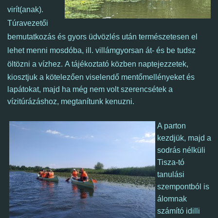
virít(anak).
Túravezetői
bemutatkozás és gyors üdvözlés után természetesen el
lehet menni mosdóba, ill. villámgyorsan át- és be tudsz
öltözni a vízhez.
A tájékoztató közben naptejezzetek,
kiosztjuk a kötelezően viselendő mentőmellényeket és
lapátokat, majd ha még nem volt szerencsétek a
vízitúrázáshoz, megtanítunk kenuzni.
A parton
kezdjük, majd a
sodrás nélküli
Tisza-tó
tanulási
szempontból is
álomnak
számító idilli