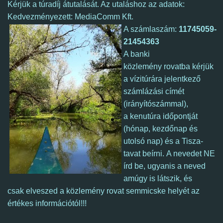
Kérjük a túradíj átutalását. Az utaláshoz az adatok:
Kedvezményezett: MediaComm Kft.
A számlaszám:
11745059-
21454363
A banki
közlemény rovatba kérjük
a vízitúrára jelentkező
számlázási címét
(irányítószámmal),
a kenutúra időpontját
(hónap, kezdőnap és
utolsó nap) és a Tisza-
tavat beírni. A nevedet NE
írd be, ugyanis a neved
amúgy is látszik, és
csak elveszed a közlemény rovat semmicske helyét az
értékes információtól!!!