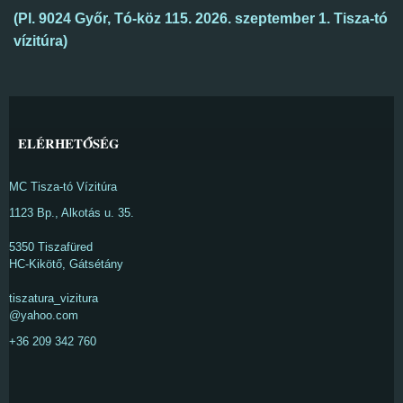
(Pl.
9024 Győr, Tó-köz 115
. 2026. szeptember 1
.
Tisza-tó
vízitúra)
ELÉRHETŐSÉG
MC Tisza-tó Vízitúra
1123 Bp., Alkotás u. 35.
5350 Tiszafüred
HC-Kikötő, Gátsétány
tiszatura_vizitura
@yahoo.com
+36 209 342 760