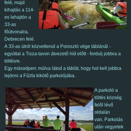
felé, majd
kihajtás a 114-
es lehajtón a
33-as
főútvonalra,
Debrecen felé.
A 33-as útról közvetlenül a Poroszló vége táblánál -
egyúttal a Tisza-tavon átvezető híd előtt - fordulj jobbra a
töltésre.
Egy másodperc múlva látod a táblát, hogy hol kell jobbra
lejönni a Fűzfa kikötő parkolójába.
A parkoló a
töltés község
felől lévő
oldalán
van. Parkolás
után vegyetek