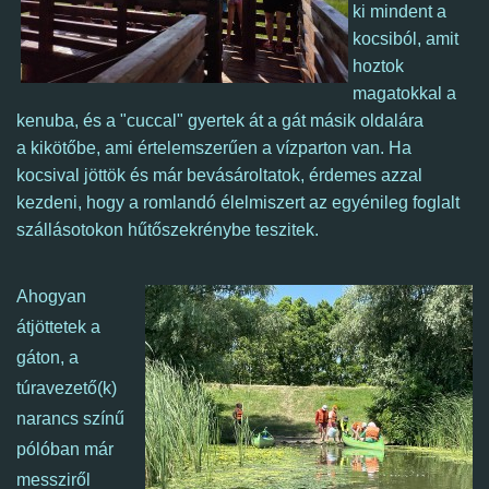
ki mindent a
kocsiból, amit
hoztok
magatokkal a
kenuba, és a "cuccal" gyertek át a gát másik oldalára
a kikötőbe, ami értelemszerűen a vízparton van.
Ha
kocsival jöttök és már bevásároltatok, é
rdemes azzal
kezdeni, hogy a romlandó élelmiszert az egyénileg foglalt
szállásotokon hűtőszekrénybe teszitek.
Ahogyan
átjöttetek a
gáton, a
túravezető(k)
narancs színű
pólóban már
messziről