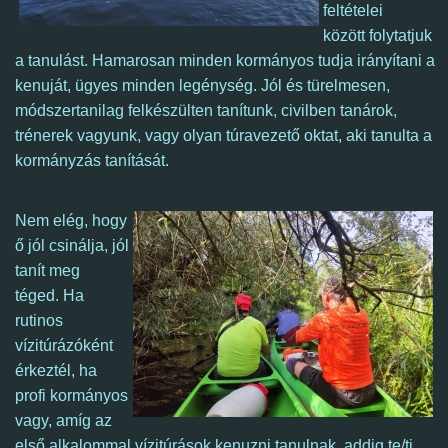
feltételei
között folytatjuk
a tanulást. Hamarosan minden kormányos tudja irányítani a
kenuját, ügyes minden legénység. Jól és türelmesen,
módszertanilag felkészülten tanítunk, civilben tanárok,
trénerek vagyunk, vagy olyan túravezető oktat, aki tanulta a
kormányzás tanítását.
Nem elég, hogy
ő jól csinálja, jól
tanít meg
téged. Ha
rutinos
vízitúrázóként
érkeztél,
ha
profi kormányos
vagy, amíg az
első alkalommal vízitúrások kenuzni tanulnak, addig te/ti