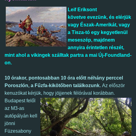
Leif Eriksont
követve evezünk, és elérjük
vagy Észak-Amerikát, vagy
a Tisza-tó egy kegyetlenül
meseszép, majdnem
annyira érintetlen részét,
mint ahol a vikingek szálltak partra a mai Új-Foundland-
on.
10 órakor, pontosabban 10 óra előtt néhány perccel
Poroszlón, a Fűzfa-kikötőben találkozunk.
A
z először
kenuzókat kérjük, hogy jöjjenek félórával korábban.
Budapest felől
az M3-as
autópályán kell
jönni
Füzesabony