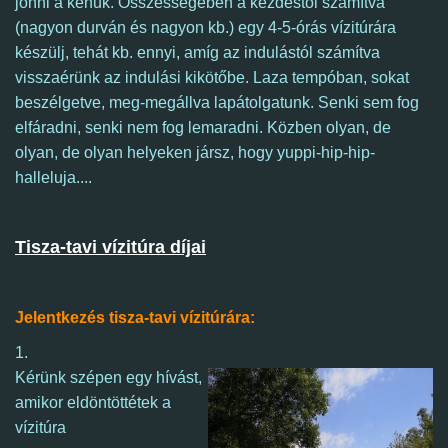
jönni a kenuk.
Összességében a kezdéstől számítva
(nagyon durván és nagyon kb.) egy 4-5-órás vízitúrára
készülj, tehát kb. ennyi, amíg az indulástól számítva
visszaérünk az indulási kikötőbe.
Laza tempóban, sokat
beszélgetve, meg-megállva lapátolgatunk. Senki sem fog
elfáradni, senki nem fog lemaradni. Közben olyan, de
olyan, de olyan helyeken jársz, hogy yuppi-hip-hip-
halleluja....
Tisza-tavi vízitúra díjai
Jelentkezés tisza-tavi vízitúrára:
1.
Kérünk szépen egy hívást,
amikor eldöntöttétek a
vízitúra