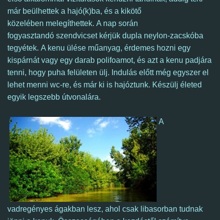
már beülhettek a hajó(k)ba, és a kikötő
közelében melegíthettek. A nap során
fogyasztandó szendvicset kérjük dupla neylon-zacskóba
tegyétek. A kenu ülése műanyag, érdemes hozni egy
kispárnát vagy egy darab polifoamot, és azt a kenu padjára
tenni, hogy puha felületen ülj. Indulás előtt még egyszer el
lehet menni wc-re, és már ki is hajóztunk.
Készülj életed
egyik legszebb útvonalára.
A
vadregényes ágakban lesz, ahol csak libasorban tudnak