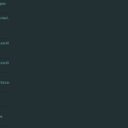
apos
-tavi,
sza-tó
sza-tó
tisza-
os