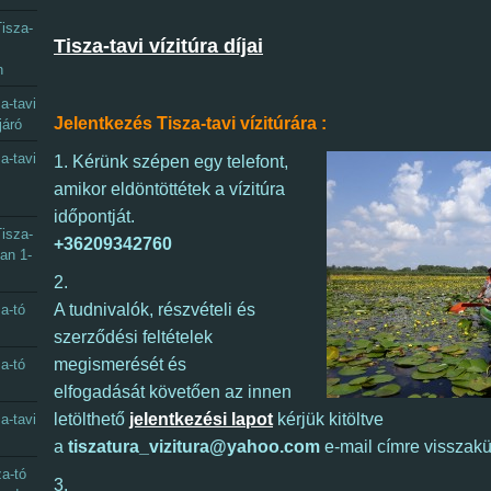
isza-
Tisza-tavi vízitúra díjai
n
a-tavi
Jelentkezés Tisza-tavi vízitúrára :
járó
a-tavi
1.
Kérünk szépen egy telefont,
amikor eldöntöttétek a vízitúra
időpontját.
isza-
+36209342760
óan 1-
2.
A tudnivalók, részvételi és
a-tó
szerződési feltételek
megismerését és
a-tó
elfogadását követően az innen
letölthető
jelentkezési lapot
kérjük kitöltve
a-tavi
a
tiszatura_vizitura@yahoo.com
e-mail címre visszakü
a-tó
3.