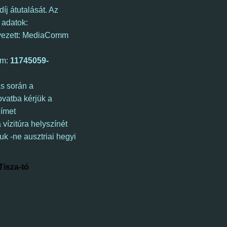
díj átutalását. Az
 adatok:
ezett: MediaComm
ám:
11745059-
ás során a
vatba kérjük a
címet
vízitúra helyszínét
uk -ne ausztriai hegyi
Tisza-tó