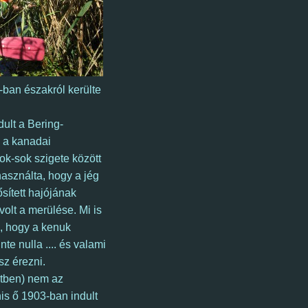
-ban északról kerülte
dult a Bering-
s a kanadai
sok-sok szigete között
ihasználta, hogy a jég
sített hajójának
volt a merülése. Mi is
, hogy a kenuk
te nulla .... és valami
sz érezni.
etben) nem az
is ő 1903-ban indult