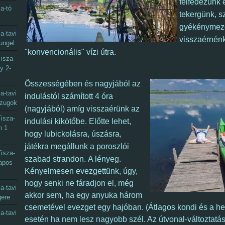
felfedezünk 
a-tó
tekergünk, sz
gyékénymezők
a-tavi
visszaérnén
ungel
"konvencionális" vízi útra.
isza-
y 2-
Összességében és nagyjából az
a-tavi
indulástól számított 4 óra
gzugok
(nagyjából) amíg visszaérünk az
isza-
indulási kikötőbe. Előtte lehet,
n 1
hogy lubickolásra, úszásra,
játékra megállunk a poroszlói
isza-
szabad strandon.
A lényeg.
napos
K
ényelmesen evezgettünk, úgy,
hogy senki ne fáradjon el, még
a-tavi
akkor sem, ha egy anyuka három
gere
csemetével evezget egy hajóban. (Átlagos kondi és a hel
a-tavi
esetén ha nem lesz nagyobb szél. Az útvonal-változtatás 