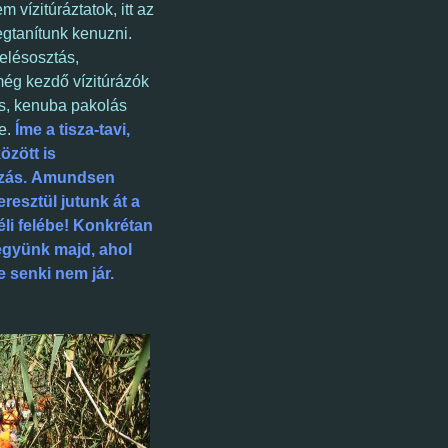
 vízitúráztatok, itt az
gtanítunk kenuzni.
relésosztás,
 még kezdő
vízitúrázók
ás, kenuba pakolás
re.
Íme a tisza-tavi,
özött is
uzás. Amundsen
eresztül jutunk át a
li felébe!
Konkrétan
gyünk majd, ahol
e senki nem jár.