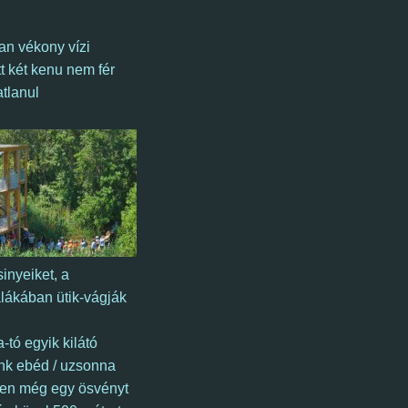
yan vékony vízi
 két kenu nem fér
tlanul
sinyeiket, a
alákában ütik-vágják
-tó egyik kilátó
unk ebéd / uzsonna
nen még egy ösvényt