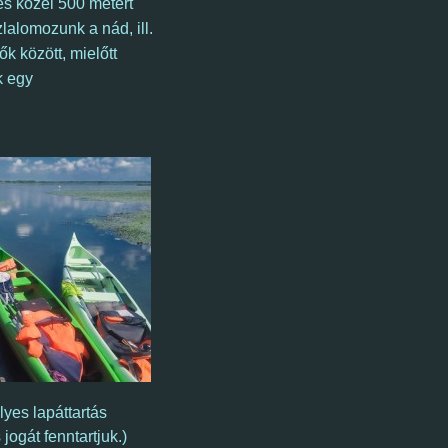
és közel 500 métert
lalomozunk a nád, ill.
 között, mielőtt
k egy
yes lapáttartás
jogát fenntartjuk.)