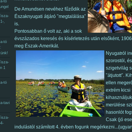
a-tó
ungel
De Amundsen nevéhez fűződik az
isza-
Északnyugati átjáró "megtalálása"
1-,
is.
Pontosabban ő volt az, aki a sok
évszázados keresés és kísérletezés után elsőként, 1906
a-tó
meg Észak-Amerikát.
:
zünk!
Nyugatról in
szorostól, é
isza-
an 1
szigetvilág 
"átjutott". K
a-tó
ellen megerő
extrém kicsi 
kihasználjuk
a-tavi
merülése szin
hasonlót fog
isza-
Csak (jó es
-4-
indulástól számított 4. évben fogunk megérkezni...(ugyan