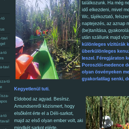
t
alálkozunk. Ha még nem
idő elkezdeni,
mivel me
Wc,
tájékoztató, felsze
-tó
naptejezés, az aznap
tus
(be)tanítása, gyakorol
után szállunk majd víz
-tavi
gel
különleges vízitúrák k
überkülönleges ken
a-tó
leszel. Féregjáraton k
úra
Poroszlói-medence dé
a-tavi
olyan ösvényeken me
gyakorlatilag senki, d
sza-tó
ye
Kegyetlenül tuti.
isza-
Eldobod az agyad. Besírsz.
napos
Amundsenről közismert, hogy
elsőként érte el a Déli-sarkot,
a-tó
majd az első olyan ember volt, aki
 tavai!
mindkét sarkot elérte.