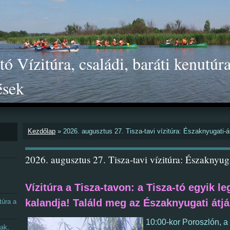
ó Vízitúra, családi, baráti kenutúra
ések
Kezdőlap
»
2026. augusztus 27. Tisza-tavi vízitúra: Északnyugati-á
2026. augusztus 27. Tisza-tavi vízitúra: Északnyuga
Vízitúra a Tisza-tavon:
a Tisza-tó egyik l
kalandja! Találd meg az Északnyugati átjár
túra a
10:00-kor Poroszlón, a
nak,