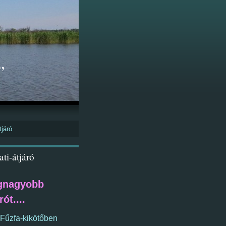
,
tjáró
ti-átjáró
egnagyobb
ót....
 Fűzfa-kikötőben