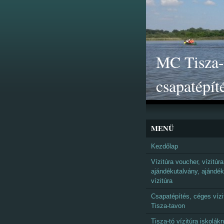
MC Tisza-t
csapatépít
MENÜ
Kezdőlap
Vízitúra voucher, vízitúra
ajándékutalvány, ajándék
vízitúra
Csapatépítés, céges vízi
Tisza-tavon
Tisza-tó vízitúra iskolák