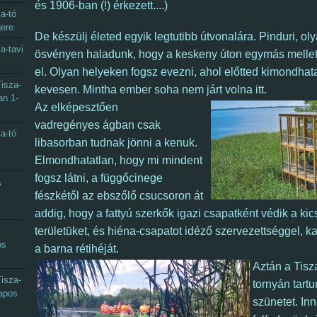
és 1906-ban (!) érkezett....)
a-tó
gere
De készülj életed egyik legtutibb útvonalára.
Pinduri, ol
a-tavi
ösvényen haladunk, hogy a keskeny úton egymás mellett
el.
Olyan helyeken fogsz evezni, ahol előtted kimondhata
isza-
kevesen. Mintha ember soha nem járt volna
itt
.
an 1-
Az elképesztően
vadregényes ágban csak
a-tó
libasorban tudnak jönni a kenuk.
Elmondhatatlan, hogy mi mindent
fogsz látni, a függőcinege
A
fészkétől az ebszőlő csucsoron át
addig, hogy a fattyú szerkők igazi csapatként védik a kic
területüket, és hiéna-csapatot idéző szervezettséggel, k
os
a barna rétihéját.
Aztán a Tisza
isza-
tornyán tart
napos
szünetet.
In