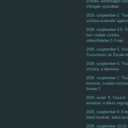
vízitúra, biztonságos kal
Vikingek nyomában
2026. szeptember 2. Tisz
vízitúra szürreális ágako
2026. szeptember 4-6. Ti
tavi családi vízitúra,
választhatóan 1-3 nap
2026. szeptember 5. Vízi
Tisza-tavon, az Északi-á
2026. szeptember 6. Tisz
vízitúra: a labirintus
2026. szeptember 7. Tisz
kenuzás, családi vízitúra
Avatar 2
2026. szept. 8. Tisza-tó
kenutúra: a titkos zegzu
2026. szeptember 9. A be
belső tavának, belső tav
2026. szeptember 10-13.