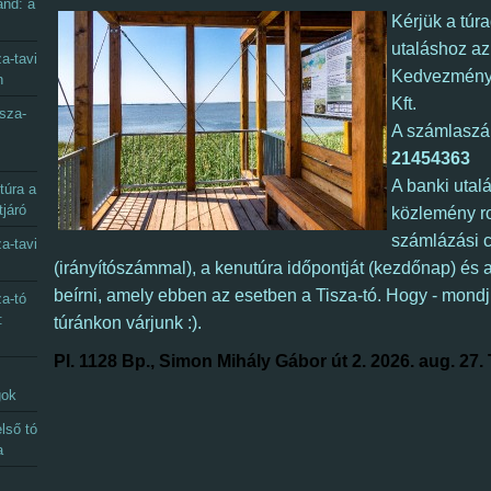
and: a
Kérjük a túra
utaláshoz az
a-tavi
Kedvezmény
n
Kft.
sza-
A számlasz
21454363
A banki utal
túra a
tjáró
közlemény ro
számlázási 
a-tavi
(irányítószámmal), a kenutúra időpontját (kezdőnap) és a 
beírni, amely ebben az esetben a Tisza-tó. Hogy - mondj
a-tó
:
túránkon várjunk :).
Pl. 1128 Bp., Simon Mihály Gábor út 2. 2026. aug. 27. 
gok
lső tó
a