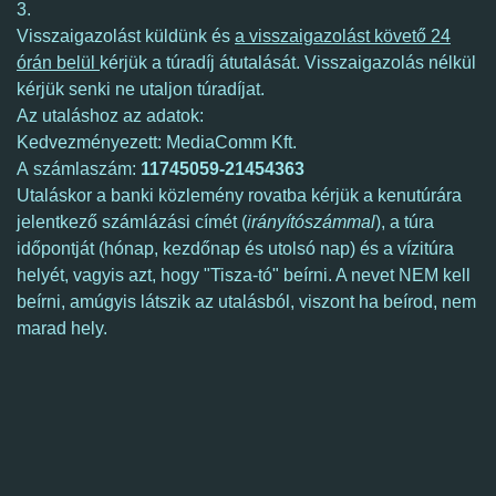
3.
Visszaigazolást küldünk és
a visszaigazolást követő 24
órán belül
kérjük a túradíj átutalását. Visszaigazolás nélkül
kérjük senki ne utaljon túradíjat.
Az utaláshoz az adatok:
Kedvezményezett: MediaComm Kft.
A számlaszám:
11745059-21454363
Utaláskor a banki közlemény rovatba kérjük a kenutúrára
jelentkező számlázási címét (
irányítószámmal
), a túra
időpontját (hónap, kezdőnap és utolsó nap) és a vízitúra
helyét, vagyis azt, hogy "Tisza-tó" beírni. A nevet NEM kell
beírni, amúgyis látszik az utalásból, viszont ha beírod, nem
marad hely.