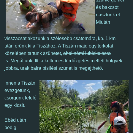
és bakcsót
riasztunk el.
Miután
visszacsatlakozunk a szélesebb csatornára, kb. 1 km
után érünk ki a Tiszához.
A Tiszán majd egy torkolat
közelében tartunk szünetet,
ahol némi
lubickolásra
is
. Megállunk. Itt,
a kellemes fürdőzgetés mellett
hölgyek
jobbra, urak balra pisilési szünet is megejthető.
Innen a Tiszán
evezgetünk,
csorgunk lefelé
egy kicsit.
Ebéd után
pedig