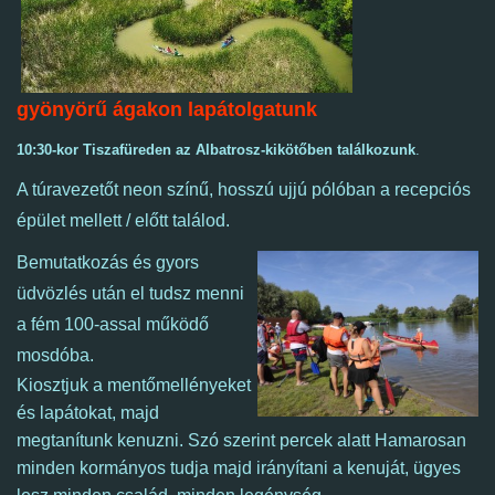
gyönyörű ágakon lapátolgatunk
10:30-kor Tiszafüreden az Albatrosz-kikötőben találkozunk
.
A túravezetőt neon színű, hosszú ujjú pólóban a recepciós
épület mellett / előtt találod.
Bemutatkozás és gyors
üdvözlés után el tudsz menni
a fém 100-assal működő
mosdóba.
Kiosztjuk a mentőmellényeket
és lapátokat, majd
megtanítunk kenuzni. Szó szerint percek alatt Hamarosan
minden kormányos tudja majd irányítani a kenuját, ügyes