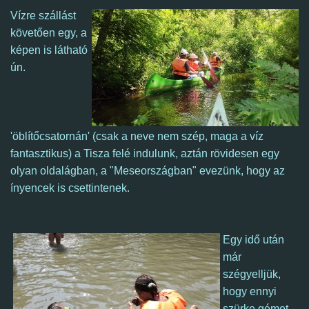
Vízre szállást
követően egy, a
képen is látható
ún.
'öblítőcsatornán' (csak a neve nem szép, maga a víz
fantasztikus) a Tisza felé indulunk, aztán rövidesen egy
olyan oldalágban, a "Meseországban" evezünk, hogy az
ínyencek is csettintenek.
Egy idő után
már
szégyelljük,
hogy ennyi
szürke gémet