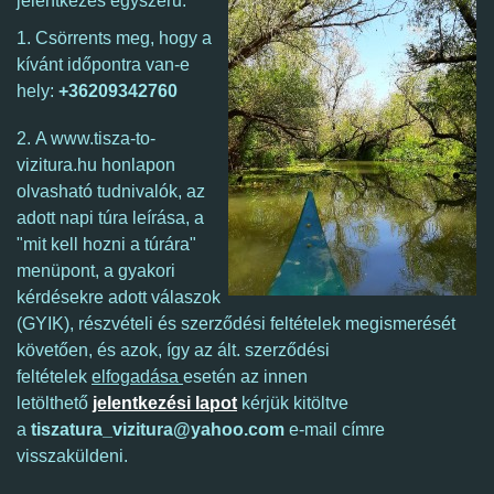
jelentkezés egyszerű.
1. Csörrents meg, hogy a
kívánt időpontra van-e
hely:
+36209342760
2.
A www.tisza-to-
vizitura.hu honlapon
olvasható tudnivalók, az
adott napi túra leírása, a
"mit kell hozni a túrára"
menüpont, a gyakori
kérdésekre adott válaszok
(GYIK), részvételi és szerződési feltételek megismerését
követően, és azok, így
az ált. szerződési
feltételek
elfogadása
esetén az innen
letölthető
jelentkezési lapot
kérjük kitöltve
a
tiszatura_vizitura@yahoo.com
e-mail címre
visszaküldeni.