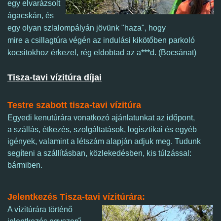
egy elvarázsolt
ágacskán, és
egy olyan szlalompályán
jövünk "haza", hogy
mire a
csillagtúra végén az indulási kikötőben parkoló
kocsitokhoz érkezel, rég eldobtad az a***d. (Bocsánat)
Tisza-tavi vízitúra díjai
Testre szabott tisza-tavi vízitúra
Egyedi kenutúrára vonatkozó ajánlatunkat az időpont,
a szállás, étkezés, szolgáltatások, logisztikai és egyéb
igények, valamint a létszám alapján adjuk meg. Tudunk
segíteni a szállításban, közlekedésben, kis túlzással:
bármiben.
Jelentkezés Tisza-tavi vízitúrára:
A vízitúrára történő