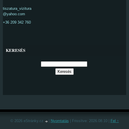
tiszatura_vizitura
@yahoo.com
+36 209 342 760
KERESÉS
© 2026 eStránky.cz
|
Nyomtatás
|
Frissítve: 2026.08.10
|
Fel ↑