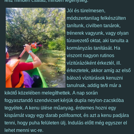
lesz minden család, minden legénység.
Jól és türelmesen,
módszertanilag felkészülten
tanítunk, civilben tanárok,
trénerek vagyunk, vagy olyan
túravezető oktat, aki tanulta a
kormányzás tanítását. Ha
viszont nagyon rutinos
vízitúrázóként érkeztél, ill.
érkeztetek, akkor
amíg az első
bálozó vízitúrások kenuzni
tanulnak, addig te/ti már a
kikötő közelében melegíthettek. A nap során
fogyasztandó szendvicset kérjük dupla neylon-zacskóba
tegyétek. A kenu ülése műanyag, érdemes hozni egy
kispárnát vagy egy darab polifoamot, és azt a kenu padjára
tenni, hogy puha felületen ülj. Indulás előtt még egyszer el
lehet menni wc-re.