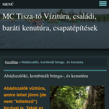
MENÜ
MC Tisza-tó Vízitúra, családi,
baráti kenutúra, csapatépítések
Kezdőlap
»
Abádszalóki, kombinált bringa-, és kenutúra
Abádszalóki, kombinált bringa-, és kenutúra
Abádszalók vízitúra,
amire lehet jönni (de
nem "kötelező")
bicóval is. Tehát ez