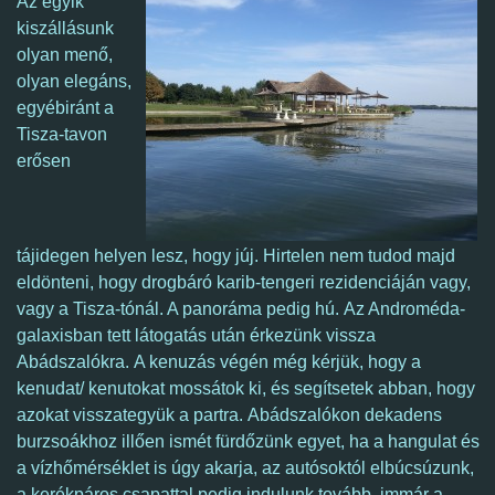
Az egyik
kiszállásunk
olyan menő,
olyan elegáns,
egyébiránt a
Tisza-tavon
erősen
tájidegen helyen lesz, hogy júj. Hirtelen nem tudod majd
eldönteni, hogy drogbáró karib-tengeri rezidenciáján vagy,
vagy a Tisza-tónál. A panoráma pedig hú.
Az Androméda-
galaxisban tett látogatás után érkezünk vissza
Abádszalókra. A kenuzás végén még kérjük, hogy a
kenudat/ kenutokat mossátok ki, és segítsetek abban, hogy
azokat visszategyük a partra.
Abádszalókon dekadens
burzsoákhoz illően ismét fürdőzünk egyet, ha a hangulat és
a vízhőmérséklet is úgy akarja, az autósoktól elbúcsúzunk,
a kerékpáros csapattal pedig indulunk tovább, immár a