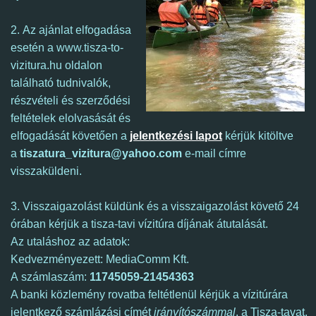
2. Az ajánlat elfogadása
esetén a www.tisza-to-
vizitura.hu oldalon
található tudnivalók,
részvételi és szerződési
feltételek elolvasását és
elfogadását követően a
jelentkezési lapot
kérjük kitöltve
a
tiszatura_vizitura@yahoo.com
e-mail címre
visszaküldeni.
3. Visszaigazolást küldünk és a visszaigazolást követő 24
órában kérjük a tisza-tavi vízitúra díjának átutalását.
Az utaláshoz az adatok:
Kedvezményezett: MediaComm Kft.
A számlaszám:
11745059-21454363
A banki közlemény rovatba feltétlenül kérjük a vízitúrára
jelentkező számlázási címét
irányítószámmal
, a Tisza-tavat,