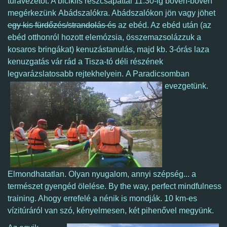
túravezetőt. A biciklis részcsapattal 11:30-ig bőven-bőven
megérkezünk Abádszalókra. Abádszalókon jön vagy jöhet
egy kis fürdőzés/strandolás és
az ebéd. Az ebéd után (az
ebéd otthonról hozott elemózsia, összemazsolázzuk a
kosaros bringákat) kenuzástanulás, majd kb. 3-órás laza
kenuzgatás vár rád a Tisza-tó déli részének
legvarázslatosabb rejtekhelyein.
A Paradicsomban
evezgetünk.
Elmondhatatlan. Olyan nyugalom, annyi szépség... a
természet gyengéd ölelése. By the way, perfect mindfulness
training. Ahogy errefelé a nénik is mondják.
10 km-es
vízitúráról van szó, kényelmesen, két pihenővel megyünk.