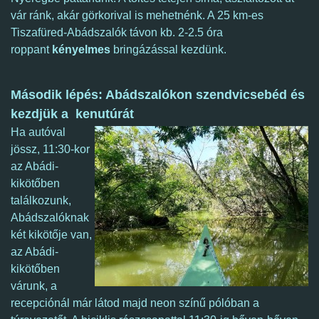
vár ránk, akár görkorival is mehetnénk. A 25 km-es
Tiszafüred-Abádszalók távon kb. 2-2.5 óra
roppant
kényelmes
bringázással kezdünk.
Második lépés: Abádszalókon szendvicsebéd és
kezdjük a kenutúrát
Ha autóval
jössz, 11:30-kor
az Abádi-
kikötőben
találkozunk,
Abádszalóknak
két kikötője van,
az Abádi-
kikötőben
várunk, a
recepciónál már látod majd neon színű pólóban a