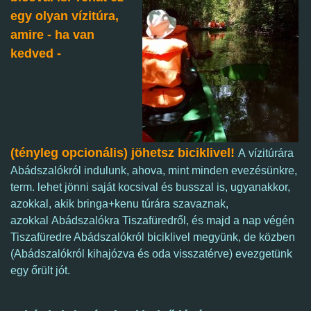
egy olyan vízitúra,
amire - ha van
kedved -
(tényleg opcionális) jöhetsz biciklivel!
A vízitúrára
Abádszalókról indulunk, ahova, mint minden evezésünkre,
term. lehet jönni saját kocsival és busszal is, ugyanakkor,
azokkal, akik bringa+kenu túrára szavaznak,
azokkal Abádszalókra Tiszafüredről, és majd a nap végén
Tiszafüredre Abádszalókról biciklivel megyünk, de közben
(Abádszalókról kihajózva és oda visszatérve) evezgetünk
egy őrült jót.