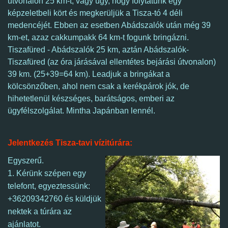
útvonalon 25 km-t, vagy úgy, hogy folytatunk egy
képzeletbeli kört és megkerüljük a Tisza-tó 4 déli
medencéjét. Ebben az esetben Abádszalók után még 39
km-et, azaz cakkumpakk 64 km-t fogunk bringázni.
Tiszafüred - Abádszalók 25 km, aztán Abádszalók-
Tiszafüred (az óra járásával ellentétes bejárási útvonalon)
39 km. (25+39=64 km). Leadjuk a bringákat a
kölcsönzőben, ahol nem csak a kerékpárok jók, de
hihetetlenül készséges, barátságos, emberi az
ügyfélszolgálat. Mintha Japánban lennél.
Jelentkezés Tisza-tavi vízitúrára:
Egyszerű.
1. Kérünk szépen egy
telefont, egyeztessünk:
+36209342760 és küldjük
nektek a túrára az
ajánlatot.