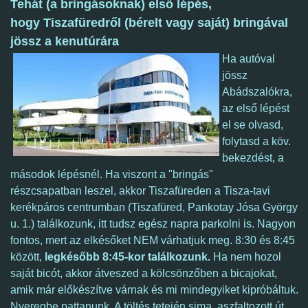
Tehát (a bringásoknak) első lépés,
hogy Tiszafüredről (bérelt vagy saját) bringával
jössz a kenutúrára
Ha autóval
jössz
Abádszalókra,
az első lépést
el se olvasd,
folytasd a köv.
bekezdést, a
másodok lépésnél. Ha viszont a "bringás"
részcsapatban leszel, akkor Tiszafüreden a Tisza-tavi
kerékpáros centrumban (Tiszafüred, Pankotay Jósa György
u. 1.) találkozunk, itt tudsz egész napra parkolni is. Nagyon
fontos, mert az elkésőket NEM várhatjuk meg. 8:30 és 8:45
között,
legkésőbb 8:45-kor találkozunk.
Ha nem hozol
saját bicót, akkor átveszed a kölcsönzőben a bicajokat,
amik már előkészítve várnak és mi mindegyiket kipróbáltuk.
Nyeregbe pattanunk. A töltés tetején sima, aszfaltozott út