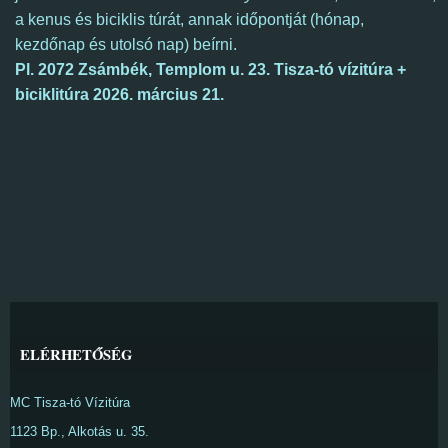
a kenus és biciklis túrát, annak időpontját (hónap,
kezdőnap és utolsó nap) beírni.
Pl.
2072 Zsámbék,
Templom u. 23.
Tisza-tó vízitúra +
biciklitúra 2026. március 21.
ELÉRHETŐSÉG
MC Tisza-tó Vízitúra
1123 Bp., Alkotás u. 35.