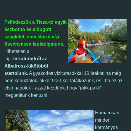
Felfedezzük a Tisza-tó egyik
észbontó és eldugott
szegletét, nem létező vízi
ösvényeken lapátolgatunk.
Hihetetlen a
táj.
Tiszafüredről az
Albatrosz-kikötőből
startolunk
. A gyakorlott vízitúrázókkal 10 órakor, ha még
nem kenuztatok, akkor 9:30-kor találkozunk,
és - ha ez az
első napotok - azzal kezdünk, hogy "pikk-pakk"
megtanítunk kenuzni.
Hamarosan
minden
kormányos