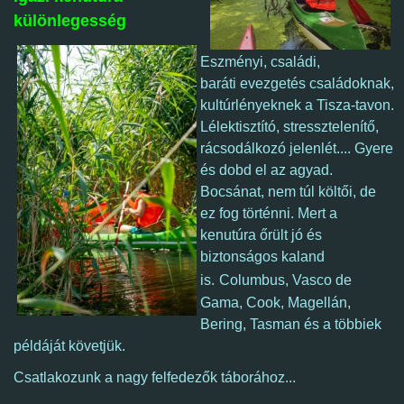
különlegesség
Eszményi, családi,
baráti evezgetés családoknak,
kultúrlényeknek a Tisza-tavon.
Lélektisztító, stressztelenítő,
rácsodálkozó jelenlét.... Gyere
és dobd el az agyad.
Bocsánat, nem túl költői, de
ez fog történni. Mert a
kenutúra őrült jó és
biztonságos kaland
is.
Columbus, Vasco de
Gama, Cook, Magellán,
Bering, Tasman és a többiek
példáját követjük.
Csatlakozunk a nagy felfedezők táborához...