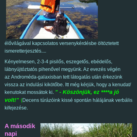
élővilágával kapcsolatos versenykérdésbe öltöztetett
ismeretterjesztés....
Kényelmesen, 2-3-4 pisilős, eszegetős, ebédelős,
lábnyújtóztatós pihenővel megyünk. Az evezés végén
az
Androméda-galaxisban tett látogatás után érkezünk
vissza az indulási kikötőbe. Itt még kérjük, hogy a kenudat/
" - Köszönjük, ez ****a jó
kenutokat mossátok ki.
volt!"
(
Decens túrázóink kissé spontán hálájának verbális
kifejezése.
A második
napi