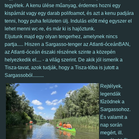
tegyétek. A kenu ülése műanyag, érdemes hozni egy
kispárnát vagy egy darab polifoamot, és azt a kenu padjára
tenni, hogy puha felületen ülj. Indulás előtt még egyszer el
lehet menni wc-re, és már ki is hajóztunk.
Eljutunk majd egy olyan tengerhez, amelynek nincs
partja..... Hiszen a Sargasso-tenger az Atlanti-óceánBAN,
az Atlanti-óceán északi részének szinte a közepén
helyezkedik el.... - a világ szerint. De akik jól ismerik a
Tisza-tavat, azok tudják, hogy a Tisza-tóba is jutott a
Sargassoból.........
Rejtélyek,
legendák
fűzödnek a
Sargassohoz.
És valamit a
nap során
megért, ill.