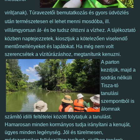
virít(anak).
Túravezetői bemutatkozás és gyors üdvözlés
után természetesen el lehet menni mosdóba, ill.
villámgyorsan át- és be tudsz öltözni a vízhez.
A tájékoztató
közben naptejezzetek, kiosztjuk a kötelezően viselendő
mentőmellényeket és lapátokat. Ha még nem volt
szerencsétek a vízitúrázáshoz, megtanítunk kenuzni.
A parton
kezdjük, majd a
sodrás nélküli
Tisza-tó
tanulási
szempontból is
álomnak
számító idilli feltételei között folytatjuk a tanulást.
Hamarosan minden kormányos tudja irányítani a kenuját,
ügyes minden legénység. Jól és türelmesen,