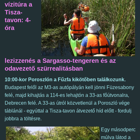
vízitúra a
Tisza-
tavon: 4-
óra
lezizzenés a Sargasso-tengeren és az
odavezető szürrealitásban
10:00-kor
Poroszlón a Fűzfa kikötőben találkozunk.
Budapest felől az M3-as autópályán kell jönni Füzesabony
felé, majd kihajtás a 114-es lehajtón a 33-as főútvonalra,
Debrecen felé. A 33-as útról közvetlenül a Poroszló vége
táblánál - egyúttal a Tisza-tavon átvezető híd előtt - fordulj
jobbra a töltésre.
Egy másodperc
múlva látod a