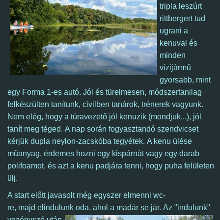
tripla leszúrt
rittbergert tud
ugrani a
kenuval és
minden
vízijármű
gyorsabb, mint
egy Forma 1-es autó. Jól és türelmesen, módszertanilag
felkészülten tanítunk, civilben tanárok, trénerek vagyunk.
Nem elég, hogy a túravezető jól kenuzik (mondjuk...), jól
tanít meg téged. A nap során fogyasztandó szendvicset
kérjük dupla neylon-zacskóba tegyétek. A kenu ülése
műanyag, érdemes hozni egy kispárnát vagy egy darab
polifoamot, és azt a kenu padjára tenni, hogy puha felületen
ülj.
A start előtt javasolt még egyszer elmenni wc-
re, majd
elindulunk oda, ahol a madár se jár.
Az "indulunk"
vezényszó után