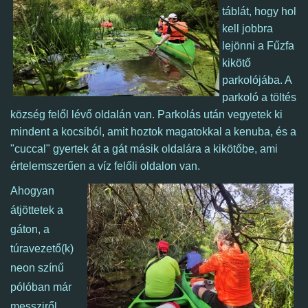
táblát, hogy hol
kell jobbra
lejönni a Fűzfa
kikötő
parkolójába. A
parkoló a töltés
község felől lévő oldalán van. Parkolás után vegyetek ki
mindent a kocsiból, amit hoztok magatokkal a kenuba, és a
"cuccal" gyertek át a gát másik oldalára a kikötőbe, ami
értelemszerűen a víz felőli oldalon van.
Ahogyan
átjöttetek a
gáton, a
túravezető(k)
neon színű
pólóban már
messziről