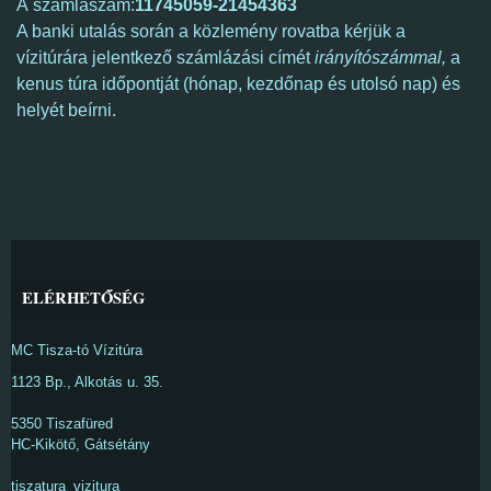
A számlaszám:
11745059-21454363
A banki utalás során a közlemény rovatba kérjük a
vízitúrára jelentkező számlázási címét
irányítószámmal,
a
kenus túra időpontját (hónap, kezdőnap és utolsó nap) és
helyét beírni.
ELÉRHETŐSÉG
MC Tisza-tó Vízitúra
1123 Bp., Alkotás u. 35.
5350 Tiszafüred
HC-Kikötő, Gátsétány
tiszatura_vizitura