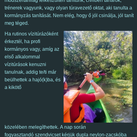
módszertanilag felkészülten tanítunk, civilben tanárok,
trénerek vagyunk, vagy olyan túravezető oktat, aki tanulta a
kormányzás tanítását. Nem elég, hogy ő jól csinálja, jól tanít
meg téged.
Ha rutinos vízitúrázóként
érkeztél,
ha profi
kormányos vagy,
amíg az
első alkalommal
vízitúrások kenuzni
tanulnak, addig te/ti már
beülhettek a hajó(k)ba, és
a kikötő
közelében melegíthettek.
A nap során
fogyasztandó szendvicset kérjük dupla neylon-zacskóba