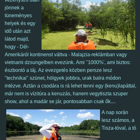
jönnek a
tüneményes
helyek és egy
idő után azt
látod majd,
hogy - Dél-
Amerikáról kontinenst váltva - Malajzia-reklámban vagy
vietnami dzsungelben evezünk. Ami "1000%', ami biztos:
észbontó a táj. Az evezgetés közben persze lesz
"technikai" szünet, hölgyek jobbra, urak balra módon
intézve. Aztán a csodára is rá lehet tenni egy (kenu)lapáttal,
már nem is vízitúra a kenuzás, hanem vegytiszta szuper
show, ahol a madár se jár, pontosabban csak ők....
A nap során
lesz számos, a
Tisza-tóval, a tó