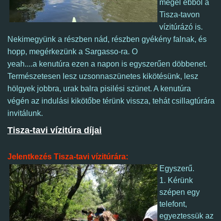
megél ebből a
Tisza-tavon
vízitúrázó is.
Nekimegyünk a részben nád, részben gyékény falnak,
és
hopp, megérkezünk a Sargasso-ra. O
yeah....a kenutúra ezen a napon is egyszerűen döbbenet.
Természetesen lesz uzsonnaszünetes kikötésünk, lesz
hölgyek jobbra, urak balra pisilési szünet. A kenutúra
végén
az indulási kikötőbe térünk vissza, tehát csillagtúrára
invitálunk.
Tisza-tavi vízitúra díjai
Jelentkezés Tisza-tavi vízitúrára:
Egyszerű.
1. Kérünk
szépen egy
telefont,
egyeztessük az